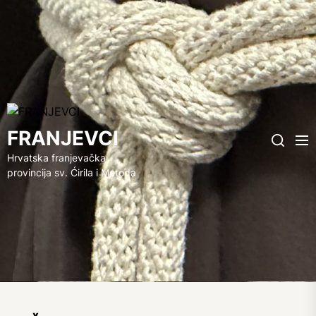
FRANJEVCI
FRANJEVCI
Me
Search
Hrvatska franjevačka
provincija sv. Ćirila i Metoda