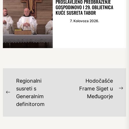
PROSLAVLJENO PREOBRAŽENJE
GOSPODINOVO I 29. OBLJETNICA
KUĆE SUSRETA TABOR
7. Kolovoza 2026.
NAVIGACIJA
Regionalni
Hodočašće
OBJAVA
susreti s
Frame Siget u
Ne
Previous
Generalnim
Međugorje
po
post:
definitorom