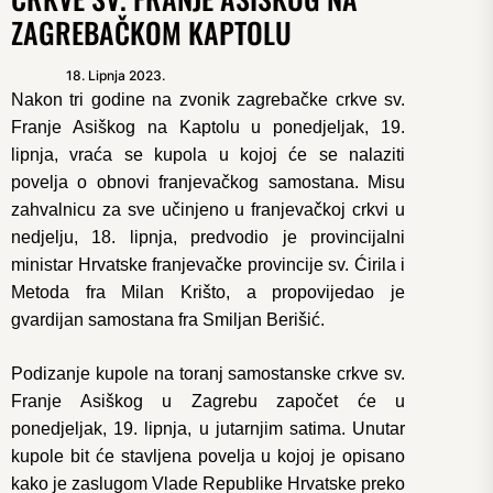
ZAGREBAČKOM KAPTOLU
18. Lipnja 2023.
Nakon tri godine na zvonik zagrebačke crkve sv.
Franje Asiškog na Kaptolu u ponedjeljak, 19.
lipnja, vraća se kupola u kojoj će se nalaziti
povelja o obnovi franjevačkog samostana. Misu
zahvalnicu za sve učinjeno u franjevačkoj crkvi u
nedjelju, 18. lipnja, predvodio je provincijalni
ministar Hrvatske franjevačke provincije sv. Ćirila i
Metoda fra Milan Krišto, a propovijedao je
gvardijan samostana fra Smiljan Berišić.
Podizanje kupole na toranj samostanske crkve sv.
Franje Asiškog u Zagrebu započet će u
ponedjeljak, 19. lipnja, u jutarnjim satima. Unutar
kupole bit će stavljena povelja u kojoj je opisano
kako je zaslugom Vlade Republike Hrvatske preko