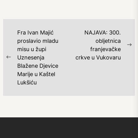
NAVIGACIJA
Fra Ivan Majić
NAJAVA: 300.
OBJAVA
proslavio mladu
obljetnica
Ne
misu u župi
franjevačke
po
Uznesenja
crkve u Vukovaru
Previous
Blažene Djevice
post:
Marije u Kaštel
Lukšiću