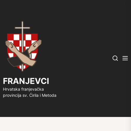
FRANJEVCI
Me
Search
FRANJEVCI
Hrvatska franjevačka
provincija sv. Ćirila i Metoda