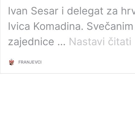
Ivan Sesar i delegat za hr
Ivica Komadina. Svečanim 
F
zajednice …
Nastavi čitati
R
Ć
iz
FRANJEVCI
H
s
n
3
g
o
o
sv
vj
ri
S
v