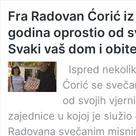
Fra Radovan Ćorić iz
godina oprostio od sv
Svaki vaš dom i obitel
Ispred nekolik
Ćorić se sveča
od svojih vjern
zajednice u kojoj je služi
Radovana svečanim misnim 