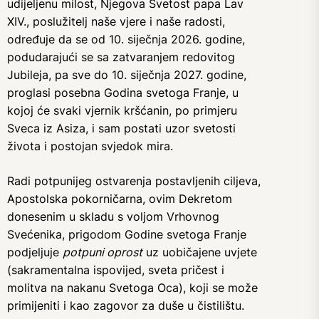
udijeljenu milost, Njegova Svetost papa Lav
XIV., poslužitelj naše vjere i naše radosti,
određuje da se od 10. siječnja 2026. godine,
podudarajući se sa zatvaranjem redovitog
Jubileja, pa sve do 10. siječnja 2027. godine,
proglasi posebna Godina svetoga Franje, u
kojoj će svaki vjernik kršćanin, po primjeru
Sveca iz Asiza, i sam postati uzor svetosti
života i postojan svjedok mira.
Radi potpunijeg ostvarenja postavljenih ciljeva,
Apostolska pokorničarna, ovim Dekretom
donesenim u skladu s voljom Vrhovnog
Svećenika, prigodom Godine svetoga Franje
podjeljuje
potpuni oprost
uz uobičajene uvjete
(sakramentalna ispovijed, sveta pričest i
molitva na nakanu Svetoga Oca), koji se može
primijeniti i kao zagovor za duše u čistilištu.