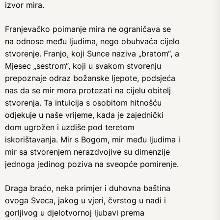
izvor mira.
Franjevačko poimanje mira ne ograničava se
na odnose među ljudima, nego obuhvaća cijelo
stvorenje. Franjo, koji Sunce naziva „bratom“, a
Mjesec „sestrom“, koji u svakom stvorenju
prepoznaje odraz božanske ljepote, podsjeća
nas da se mir mora protezati na cijelu obitelj
stvorenja. Ta intuicija s osobitom hitnošću
odjekuje u naše vrijeme, kada je zajednički
dom ugrožen i uzdiše pod teretom
iskorištavanja. Mir s Bogom, mir među ljudima i
mir sa stvorenjem nerazdvojive su dimenzije
jednoga jedinog poziva na sveopće pomirenje.
Draga braćo, neka primjer i duhovna baština
ovoga Sveca, jakog u vjeri, čvrstog u nadi i
gorljivog u djelotvornoj ljubavi prema