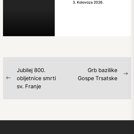
3. Kolovoza 2026.
NAVIGACIJA
Jubilej 800.
Grb bazilike
OBJAVA
Ne
obljetnice smrti
Gospe Trsatske
Previous
po
sv. Franje
post: