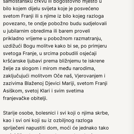
samostansku crkvu ili bogoštovno mjesto u
bilo kojem dijelu svijeta koje je posvećeno
svetom Franji ili s njime iz bilo kojeg razloga
povezano, te ondje pobožno budu sudjelovali
u jubilarnim obredima ili barem proveli
prikladno vrijeme u pobožnom razmatranju,
uzdižući Bogu molitve kako bi se, po primjeru
svetoga Franje, u srcima pobudili osjećaji
kršćanske ljubavi prema bližnjemu te iskrene
želje za slogom i mirom među narodima,
zaključujući molitvom Oče naš, Vjerovanjem i
zazivima Blaženoj Djevici Mariji, svetom Franji
Asiškom, svetoj Klari i svim svetima
franjevačke obitelji.
Starije osobe, bolesnici i svi koji o njima skrbe,
kao i svi oni koji su iz ozbiljnog razloga
spriječeni napustiti dom, moći će jednako tako