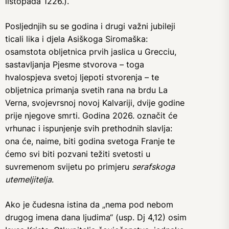
listopada 1226.).
Posljednjih su se godina i drugi važni jubileji
ticali lika i djela Asiškoga Siromaška:
osamstota obljetnica prvih jaslica u Grecciu,
sastavljanja Pjesme stvorova – toga
hvalospjeva svetoj ljepoti stvorenja – te
obljetnica primanja svetih rana na brdu La
Verna, svojevrsnoj novoj Kalvariji, dvije godine
prije njegove smrti. Godina 2026. označit će
vrhunac i ispunjenje svih prethodnih slavlja:
ona će, naime, biti godina svetoga Franje te
ćemo svi biti pozvani težiti svetosti u
suvremenom svijetu po primjeru
serafskoga
utemeljitelja
.
Ako je čudesna istina da „nema pod nebom
drugog imena dana ljudima“ (usp. Dj 4,12) osim