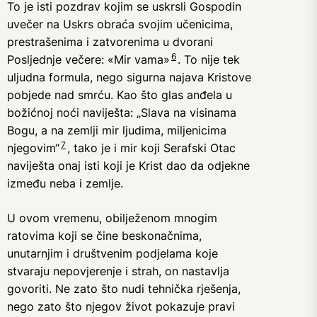
To je isti pozdrav kojim se uskrsli Gospodin
uvečer na Uskrs obraća svojim učenicima,
prestrašenima i zatvorenima u dvorani
6
Posljednje večere: «Mir vama»
. To nije tek
uljudna formula, nego sigurna najava Kristove
pobjede nad smrću. Kao što glas anđela u
božićnoj noći naviješta: „Slava na visinama
Bogu, a na zemlji mir ljudima, miljenicima
7
njegovim“
, tako je i mir koji Serafski Otac
naviješta onaj isti koji je Krist dao da odjekne
između neba i zemlje.
U ovom vremenu, obilježenom mnogim
ratovima koji se čine beskonačnima,
unutarnjim i društvenim podjelama koje
stvaraju nepovjerenje i strah, on nastavlja
govoriti. Ne zato što nudi tehnička rješenja,
nego zato što njegov život pokazuje pravi