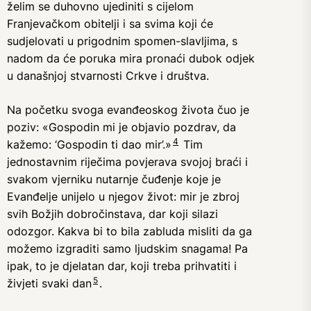
želim se duhovno ujediniti s cijelom
Franjevačkom obitelji i sa svima koji će
sudjelovati u prigodnim spomen-slavljima, s
nadom da će poruka mira pronaći dubok odjek
u današnjoj stvarnosti Crkve i društva.
Na početku svoga evanđeoskog života čuo je
poziv: «Gospodin mi je objavio pozdrav, da
4
kažemo: ‘Gospodin ti dao mir’.»
Tim
jednostavnim riječima povjerava svojoj braći i
svakom vjerniku nutarnje čuđenje koje je
Evanđelje unijelo u njegov život: mir je zbroj
svih Božjih dobročinstava, dar koji silazi
odozgor. Kakva bi to bila zabluda misliti da ga
možemo izgraditi samo ljudskim snagama! Pa
ipak, to je djelatan dar, koji treba prihvatiti i
5
živjeti svaki dan
.