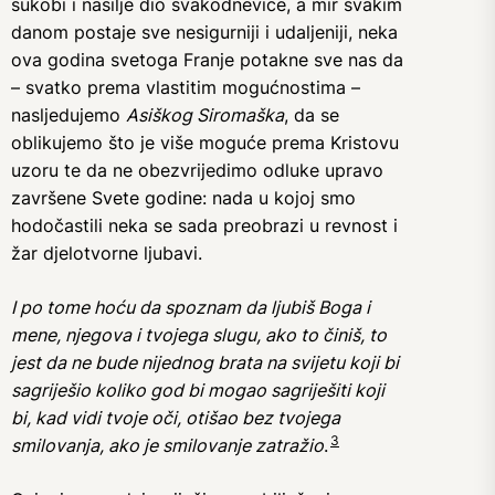
sukobi i nasilje dio svakodnevice, a mir svakim
danom postaje sve nesigurniji i udaljeniji, neka
ova godina svetoga Franje potakne sve nas da
– svatko prema vlastitim mogućnostima –
nasljedujemo
Asiškog Siromaška
, da se
oblikujemo što je više moguće prema Kristovu
uzoru te da ne obezvrijedimo odluke upravo
završene Svete godine: nada u kojoj smo
hodočastili neka se sada preobrazi u revnost i
žar djelotvorne ljubavi.
I po tome hoću da spoznam da ljubiš Boga i
mene, njegova i tvojega slugu, ako to činiš, to
jest da ne bude nijednog brata na svijetu koji bi
sagriješio koliko god bi mogao sagriješiti koji
bi, kad vidi tvoje oči, otišao bez tvojega
3
smilovanja, ako je smilovanje zatražio
.