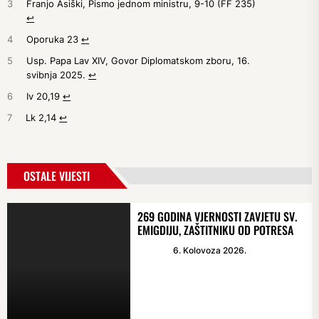
3
Franjo Asiški, Pismo jednom ministru, 9-10 (FF 235)
↩︎
4
Oporuka 23
↩︎
5
Usp. Papa Lav XIV, Govor Diplomatskom zboru, 16.
svibnja 2025.
↩︎
6
Iv 20,19
↩︎
7
Lk 2,14
↩︎
OSTALE VIJESTI
269 GODINA VJERNOSTI ZAVJETU SV.
EMIGDIJU, ZAŠTITNIKU OD POTRESA
6. Kolovoza 2026.