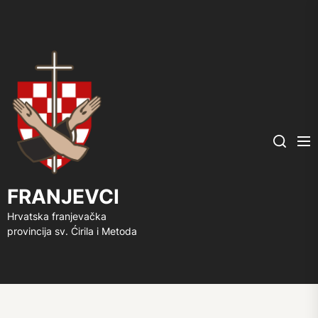
FRANJEVCI
Me
Search
FRANJEVCI
Hrvatska franjevačka
provincija sv. Ćirila i Metoda