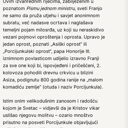
Ovim izvanrednim riječima, zabilježenim u
poznatom
Pismu jednom ministru
, sveti Franjo
ne samo da pruža utjehu i savjet anonimnom
subratu, već nadasve ocrtava i naglašava
temeljni pojam milosrđa, uz koji su neraskidivo
vezani pojmovi oproštenja i oprosta. Upravo je
jedan oprost, poznati „Asiški oprost“ ili
„Porcijunkulski oprost“, papa Honorije III.
iznimnom povlasticom udijelio izravno Franji
za sve one koji bi, ispovjeđeni i pričešćeni, 2.
kolovoza pohodili drevnu crkvicu u blizini
Asiza, podignutu 800 godina ranije na „malom
komadiću zemlje“ (otuda i naziv Porcijunkula).
Istim onim velikodušnim zanosom i radošću
kojom je Svetac – vidjevši da je Kristov vikar
uslišao njegovu molitvu – ozario mnoštvo
prisutno na posveti Porcijunkule objavljujući