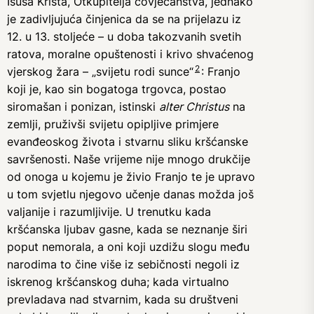
Isusa Krista, Otkupitelja čovječanstva, jednako
je zadivljujuća činjenica da se na prijelazu iz
12. u 13. stoljeće – u doba takozvanih svetih
ratova, moralne opuštenosti i krivo shvaćenog
2
vjerskog žara – „svijetu rodi sunce“
: Franjo
koji je, kao sin bogatoga trgovca, postao
siromašan i ponizan, istinski
alter Christus
na
zemlji, pruživši svijetu opipljive primjere
evanđeoskog života i stvarnu sliku kršćanske
savršenosti. Naše vrijeme nije mnogo drukčije
od onoga u kojemu je živio Franjo te je upravo
u tom svjetlu njegovo učenje danas možda još
valjanije i razumljivije. U trenutku kada
kršćanska ljubav gasne, kada se neznanje širi
poput nemorala, a oni koji uzdižu slogu među
narodima to čine više iz sebičnosti negoli iz
iskrenog kršćanskog duha; kada virtualno
prevladava nad stvarnim, kada su društveni