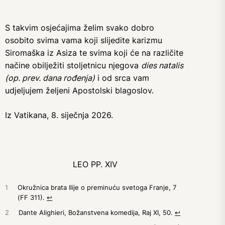
S takvim osjećajima želim svako dobro
osobito svima vama koji slijedite karizmu
Siromaška iz Asiza te svima koji će na različite
načine obilježiti stoljetnicu njegova
dies natalis
(op. prev. dana rođenja)
i od srca vam
udjeljujem željeni Apostolski blagoslov.
Iz Vatikana, 8. siječnja 2026.
LEO PP. XIV
1
Okružnica brata Ilije o preminuću svetoga Franje, 7
(FF 311).
↩︎
2
Dante Alighieri, Božanstvena komedija, Raj XI, 50.
↩︎