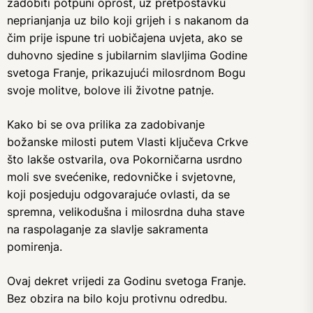
zadobiti potpuni oprost, uz pretpostavku
neprianjanja uz bilo koji grijeh i s nakanom da
čim prije ispune tri uobičajena uvjeta, ako se
duhovno sjedine s jubilarnim slavljima Godine
svetoga Franje, prikazujući milosrdnom Bogu
svoje molitve, bolove ili životne patnje.
Kako bi se ova prilika za zadobivanje
božanske milosti putem Vlasti ključeva Crkve
što lakše ostvarila, ova Pokorničarna usrdno
moli sve svećenike, redovničke i svjetovne,
koji posjeduju odgovarajuće ovlasti, da se
spremna, velikodušna i milosrdna duha stave
na raspolaganje za slavlje sakramenta
pomirenja.
Ovaj dekret vrijedi za Godinu svetoga Franje.
Bez obzira na bilo koju protivnu odredbu.