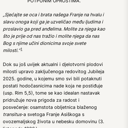
POTPUNIM OPROSTIMA.
„Sjećajte se oca i brata našega Franje na hvalu i
slavu onoga koji ga je uzveličao među ljudima i
proslavio ga pred anđelima. Molite za njega kao
što je prije od nas tražio i molite njega da nas
Bog s njime učini dionicima svoje svete
1
milosti.“
Dok su još uvijek aktualni i djelotvorni plodovi
milosti upravo zaključenoga redovitog Jubileja
2025. godine, u kojemu smo svi bili potaknuti
postati hodočasnicima nade koja ne postiđuje
(usp. Rim 5,5), tome se kao idealan nastavak
pridružuje nova prigoda za radost i
posvećenje: osamstota obljetnica blaženog
transitus
-a svetoga Franje Asiškoga s
ovozemaljskog života u nebesku domovinu (3.