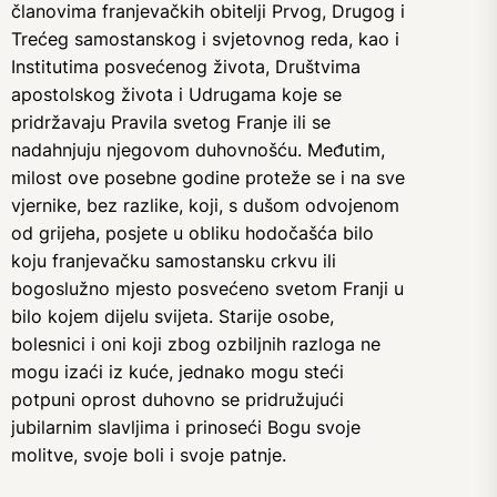
članovima franjevačkih obitelji Prvog, Drugog i
Trećeg samostanskog i svjetovnog reda, kao i
Institutima posvećenog života, Društvima
apostolskog života i Udrugama koje se
pridržavaju Pravila svetog Franje ili se
nadahnjuju njegovom duhovnošću. Međutim,
milost ove posebne godine proteže se i na sve
vjernike, bez razlike, koji, s dušom odvojenom
od grijeha, posjete u obliku hodočašća bilo
koju franjevačku samostansku crkvu ili
bogoslužno mjesto posvećeno svetom Franji u
bilo kojem dijelu svijeta. Starije osobe,
bolesnici i oni koji zbog ozbiljnih razloga ne
mogu izaći iz kuće, jednako mogu steći
potpuni oprost duhovno se pridružujući
jubilarnim slavljima i prinoseći Bogu svoje
molitve, svoje boli i svoje patnje.