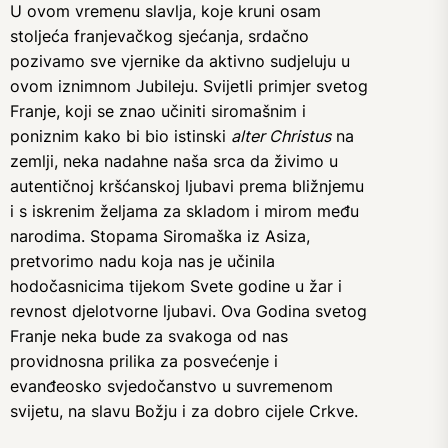
U ovom vremenu slavlja, koje kruni osam
stoljeća franjevačkog sjećanja, srdačno
pozivamo sve vjernike da aktivno sudjeluju u
ovom iznimnom Jubileju. Svijetli primjer svetog
Franje, koji se znao učiniti siromašnim i
poniznim kako bi bio istinski
alter Christus
na
zemlji, neka nadahne naša srca da živimo u
autentičnoj kršćanskoj ljubavi prema bližnjemu
i s iskrenim željama za skladom i mirom među
narodima. Stopama Siromaška iz Asiza,
pretvorimo nadu koja nas je učinila
hodočasnicima tijekom Svete godine u žar i
revnost djelotvorne ljubavi. Ova Godina svetog
Franje neka bude za svakoga od nas
providnosna prilika za posvećenje i
evanđeosko svjedočanstvo u suvremenom
svijetu, na slavu Božju i za dobro cijele Crkve.