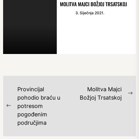
MOLITVA MAJCI BOŽJOJ TRSATSKOJ
3. Siječnja 2021.
NAVIGACIJA
Provincijal
Molitva Majci
OBJAVA
Ne
pohodio braću u
Božjoj Trsatskoj
po
potresom
Previous
pogođenim
post:
područjima