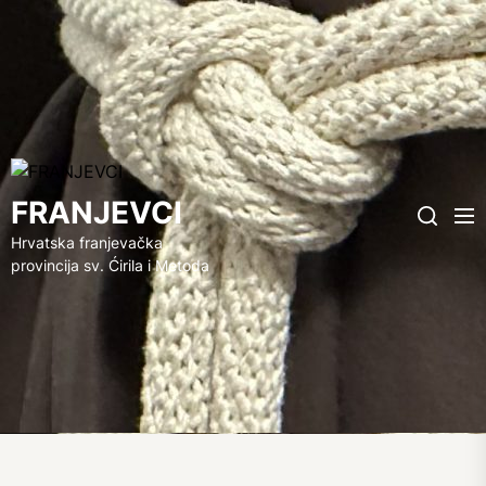
FRANJEVCI
FRANJEVCI
Me
Search
Hrvatska franjevačka
provincija sv. Ćirila i Metoda