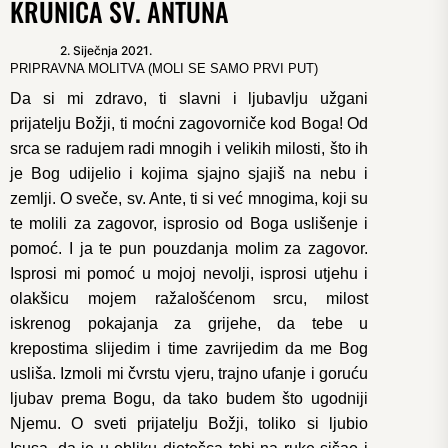
KRUNICA SV. ANTUNA
2. Siječnja 2021.
PRIPRAVNA MOLITVA (MOLI SE SAMO PRVI PUT)
Da si mi zdravo, ti slavni i ljubavlju užgani
prijatelju Božji, ti moćni zagovorniče kod Boga! Od
srca se radujem radi mnogih i velikih milosti, što ih
je Bog udijelio i kojima sjajno sjajiš na nebu i
zemlji. O sveče, sv. Ante, ti si već mnogima, koji su
te molili za zagovor, isprosio od Boga uslišenje i
pomoć. I ja te pun pouzdanja molim za zagovor.
Isprosi mi pomoć u mojoj nevolji, isprosi utjehu i
olakšicu mojem ražalošćenom srcu, milost
iskrenog pokajanja za grijehe, da tebe u
krepostima slijedim i time zavrijedim da me Bog
usliša. Izmoli mi čvrstu vjeru, trajno ufanje i goruću
ljubav prema Bogu, da tako budem što ugodniji
Njemu. O sveti prijatelju Božji, toliko si ljubio