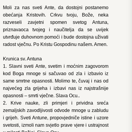
Moli za nas sveti Ante, da dostojni postanemo
obećanja Kristovih. Crkvu tvoju, Bože, neka
razveseli zavjetni spomen svetog Antuna,
priznavaoca tvojeg i naučitelja da se uvijek
utvrđuje duhovnom pomoći i bude dostojna uživati
radost vječnu. Po Kristu Gospodinu našem. Amen.
Krunica sv. Antuna
1. Slavni sveti Ante, svetim i moćnim zagovorom
kod Boga mnoge si sačuvao od zla i izbavio iz
same smrtne opasnosti. Molimo te, čuvaj i nas od
najvećeg zla grijeha i izbavi nas iz najstrašnije
opasnosti – smrti vječne. Slava Ocu..
2. Krive nauke, zli primjeri i prividna sreća
zemaljskih zavodljivosti odvode mnoge u zabludu
i grijeh. Sveti Antune, propovjedniče istine i uzore
svetosti, izmoli nam svjetlo prave vjere i ustrajnost