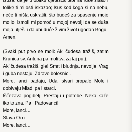
Isusa, da je u obliku djetešca tebi na ruke sišao i
tolike ti milosti iskazao; Isus kod koga si na nebu,
neće ti ništa uskratiti, što budeš za spasenje moje
molio. Izmoli mi pomoć u mojoj nevolji da se duša
moja utješi i da ubuduće živim život ugodan Bogu.
Amen.
(Svaki put prvo se moli: Ak’ čudesa tražiš, zatim
Krunica sv. Antuna pa molitva za taj put):
Ak’ čudesa tražiš, gle! Smrt i bludnja, nevolje, Vrag
i guba nestaju. Zdrave bolesnici.
More, lanci padaju, Uda, stvari propale Mole i
dobivaju Mladi pa i starci.
Iščezava pogibelj, Prestaju i potrebe. Neka kaže
tko to zna, Pa i Padovanci!
More, lanci…
Slava Ocu.
More, lanci…