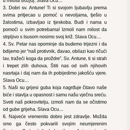
u milosti Božjoj. Slava Ocu…
3. Dobri sv. Antune! Ti si svojom ljubavlju prema
svima pritjecao u pomoć u nevoljama, tješio u
žalostima, izbavljao iz tjeskoba. Budi i nama u
pomoći u svim potrebama! Izmoli nam milost da
strpljivo s Isusom nosimo svoj križ. Slava Ocu…
4. Sv. Petar nas opominje da budemo trijezni i da
bdijemo jer “naš protivnik, đavao, obilazi kao ričući
lav, tražeći koga da proždre”. Sv. Antune, ti si strah
i trepet zlih duhova. Štiti nas od svih njihovih
nasrtaja i daj nam da ih pobijedimo jakošću vjere.
Slava Ocu…
5. Naši su grijesi guba koja nagrđuje čitavo naše
biće i stavlja u opasnost i samu našu vječnu sreću.
Sveti naš pokrovitelju, izmoli nam da se očistimo
od gube grijeha. Slava Ocu…
6. Najveće vremenito dobro jest zdravlje. Možda
smo ga često pokvarili svojim neumjerenim