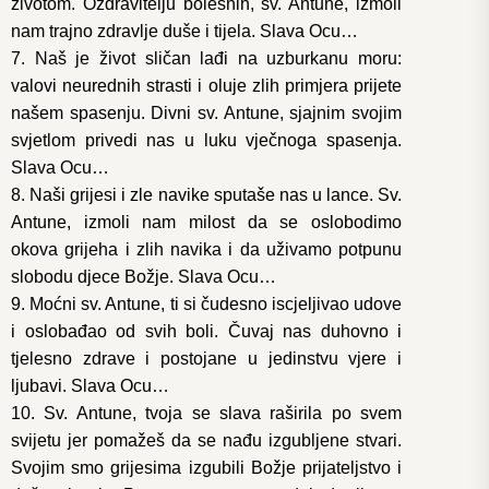
životom. Ozdravitelju bolesnih, sv. Antune, izmoli
nam trajno zdravlje duše i tijela. Slava Ocu…
7. Naš je život sličan lađi na uzburkanu moru:
valovi neurednih strasti i oluje zlih primjera prijete
našem spasenju. Divni sv. Antune, sjajnim svojim
svjetlom privedi nas u luku vječnoga spasenja.
Slava Ocu…
8. Naši grijesi i zle navike sputaše nas u lance. Sv.
Antune, izmoli nam milost da se oslobodimo
okova grijeha i zlih navika i da uživamo potpunu
slobodu djece Božje. Slava Ocu…
9. Moćni sv. Antune, ti si čudesno iscjeljivao udove
i oslobađao od svih boli. Čuvaj nas duhovno i
tjelesno zdrave i postojane u jedinstvu vjere i
ljubavi. Slava Ocu…
10. Sv. Antune, tvoja se slava raširila po svem
svijetu jer pomažeš da se nađu izgubljene stvari.
Svojim smo grijesima izgubili Božje prijateljstvo i