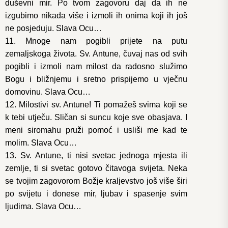
duševni mir. Po tvom zagovoru daj da ih ne
izgubimo nikada više i izmoli ih onima koji ih još
ne posjeduju. Slava Ocu…
11. Mnoge nam pogibli prijete na putu
zemaljskoga života. Sv. Antune, čuvaj nas od svih
pogibli i izmoli nam milost da radosno služimo
Bogu i bližnjemu i sretno prispijemo u vječnu
domovinu. Slava Ocu…
12. Milostivi sv. Antune! Ti pomažeš svima koji se
k tebi utječu. Sličan si suncu koje sve obasjava. I
meni siromahu pruži pomoć i usliši me kad te
molim. Slava Ocu…
13. Sv. Antune, ti nisi svetac jednoga mjesta ili
zemlje, ti si svetac gotovo čitavoga svijeta. Neka
se tvojim zagovorom Božje kraljevstvo još više širi
po svijetu i donese mir, ljubav i spasenje svim
ljudima. Slava Ocu…