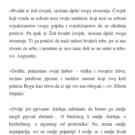
»Hvaliti te želi čovjek, sićušan djelić tvoga stvorenja, Čovjek
koji svuda sa sobom nosi svoju smrtnost, koji nosi sa sobom
svjedočanstvo svoga grijeha i svjedočanstvo da se oholima
protiviš. Pa ipak te Želi hvaliti čovjek, sićušan djelić tvoga
stvorenja. Ti ga potičeš da traži radost hvaleći tebe, jer si nas
stvorio za sebe, i nemirno je srce naše dok se ne smiri u tebi«
(sv. Augustin)
»Dođite, prinesimo svoju ljubav – veliku i sveopću žrtvu,
recimo predivne pjesme i molitve onome koji svoj križ
prinese Bogu kao žrtvu da iz nje sve nas obogati.« (sv. Efrem
Sirijski)
»Ovdje još pjevamo Aleluja zabrinuti, da bismo ga ondje
mogli pjevati zbrinuti… O blaženog li ondje Aleluja, o
bezbrižnog, o sigurnog od protivnika! Ne, nema ondje
neprijatelja, svi su ondje prijatelji! I ovdje se i ondje hvali