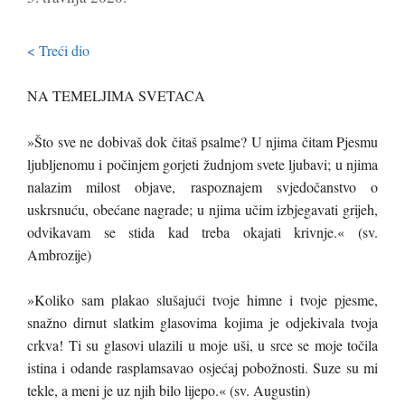
< Treći dio
NA TEMELJIMA SVETACA
»Što sve ne dobivaš dok čitaš psalme? U njima čitam Pjesmu
ljubljenomu i počinjem gorjeti žudnjom svete ljubavi; u njima
nalazim milost objave, raspoznajem svjedočanstvo o
uskrsnuću, obećane nagrade; u njima učim izbjegavati grijeh,
odvikavam se stida kad treba okajati krivnje.« (sv.
Ambrozije)
»Koliko sam plakao slušajući tvoje himne i tvoje pjesme,
snažno dirnut slatkim glasovima kojima je odjekivala tvoja
crkva! Ti su glasovi ulazili u moje uši, u srce se moje točila
istina i odande rasplamsavao osjećaj pobožnosti. Suze su mi
tekle, a meni je uz njih bilo lijepo.« (sv. Augustin)