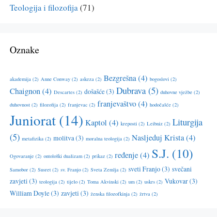
Teologija i filozofija
(71)
Oznake
Bezgrešna
(4)
akademija
(2)
Anne Conway
(2)
askeza
(2)
bogoslovi
(2)
Dubrava
(5)
Chaignon
(4)
došašće
(3)
Descartes
(2)
duhovne vježbe
(2)
franjevaštvo
(4)
duhovnost
(2)
filozofija
(2)
franjevac
(2)
hodočašće
(2)
Juniorat
(14)
Liturgija
Kaptol
(4)
kreposti
(2)
Leibniz
(2)
(5)
Nasljeduj Krista
(4)
molitva
(3)
metafizika
(2)
moralna teologija
(2)
S.J.
(10)
ređenje
(4)
Ogovaranje
(2)
ontološki dualizam
(2)
prikaz
(2)
sveti Franjo
(3)
svečani
Samobor
(2)
Susret
(2)
sv. Franjo
(2)
Sveta Zemlja
(2)
zavjeti
(3)
Vukovar
(3)
teologija
(2)
tijelo
(2)
Toma Akvinski
(2)
um
(2)
uskrs
(2)
William Doyle
(3)
zavjeti
(3)
ženska filozofkinja
(2)
žrtva
(2)