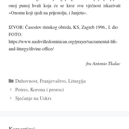
onoj punoj hvali koja će se kroz svu vječnost iskazivati
»Onomu koji sjedi na prijestolju, i Janjetu«.
IZVOR: Časoslov rimskog obreda, KS, Zagreb 1996., I. dio
FOTO:
https://www.nashvilledominican.org/prayer/sacramental-life-
and-liturgy/divine-office/
fra Antonio Tkalac
Kategorije
Duhovnost
,
Franjevaštvo
,
Liturgija
Potres, Korona i proroci
Sjećanje na Uskrs
Komentiraj