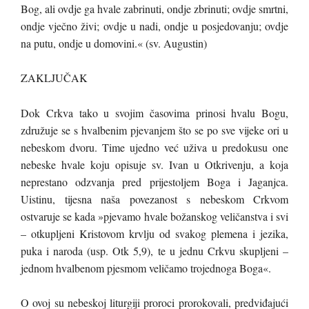
Bog, ali ovdje ga hvale zabrinuti, ondje zbrinuti; ovdje smrtni,
ondje vječno živi; ovdje u nadi, ondje u posjedovanju; ovdje
na putu, ondje u domovini.« (sv. Augustin)
ZAKLJUČAK
Dok Crkva tako u svojim časovima prinosi hvalu Bogu,
združuje se s hvalbenim pjevanjem što se po sve vijeke ori u
nebeskom dvoru. Time ujedno već uživa u predokusu one
nebeske hvale koju opisuje sv. Ivan u Otkrivenju, a koja
neprestano odzvanja pred prijestoljem Boga i Jaganjca.
Uistinu, tijesna naša povezanost s nebeskom Crkvom
ostvaruje se kada »pjevamo hvale božanskog veličanstva i svi
– otkupljeni Kristovom krvlju od svakog plemena i jezika,
puka i naroda (usp. Otk 5,9), te u jednu Crkvu skupljeni –
jednom hvalbenom pjesmom veličamo trojednoga Boga«.
O ovoj su nebeskoj liturgiji proroci prorokovali, predviđajući