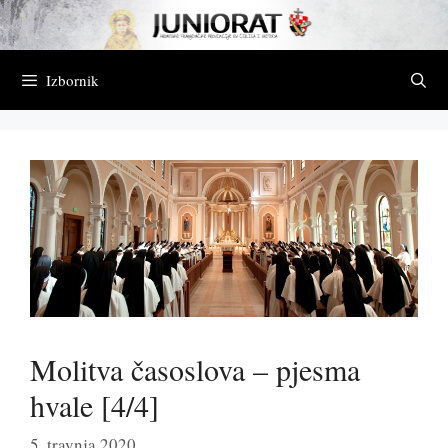
Preskoči
na
sadržaj
Izbornik
Molitva časoslova – pjesma
hvale [4/4]
5. travnja 2020.