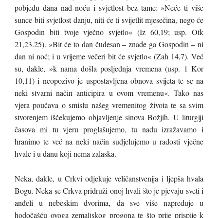
pobjedu dana nad noću i svjetlost bez tame: »Neće ti više
sunce biti svjetlost danju, niti će ti svijetlit mjesečina, nego će
Gospodin biti tvoje vječno svjetlo« (Iz 60,19; usp. Otk
21,23.25). »Bit će to dan čudesan – znade ga Gospodin – ni
dan ni noć; i u vrijeme večeri bit će svjetlo« (Zah 14,7). Već
su, dakle, »k nama došla posljednja vremena (usp. 1 Kor
10,11) i neopozivo je uspostavljena obnova svijeta te se na
neki stvarni način anticipira u ovom vremenu«. Tako nas
vjera poučava o smislu našeg vremenitog života te sa svim
stvorenjem iščekujemo objavljenje sinova Božjih. U liturgiji
časova mi tu vjeru proglašujemo, tu nadu izražavamo i
hranimo te već na neki način sudjelujemo u radosti vječne
hvale i u danu koji nema zalaska.
Neka, dakle, u Crkvi odjekuje veličanstvenija i ljepša hvala
Bogu. Neka se Crkva pridruži onoj hvali što je pjevaju sveti i
anđeli u nebeskim dvorima, da sve više napreduje u
hodočašću ovoga zemaljskog progona te što prije prispije k