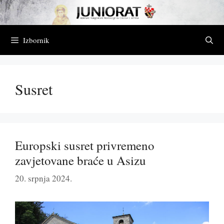
Preskoči
na
sadržaj
Izbornik
Susret
Europski susret privremeno
zavjetovane braće u Asizu
20. srpnja 2024.