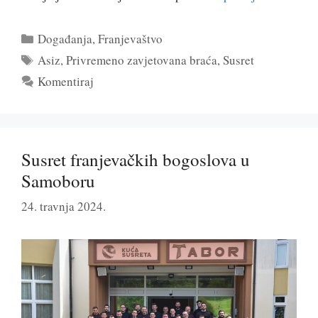
Kategorije
Događanja
,
Franjevaštvo
Oznake
Asiz
,
Privremeno zavjetovana braća
,
Susret
Komentiraj
Susret franjevačkih bogoslova u
Samoboru
24. travnja 2024.