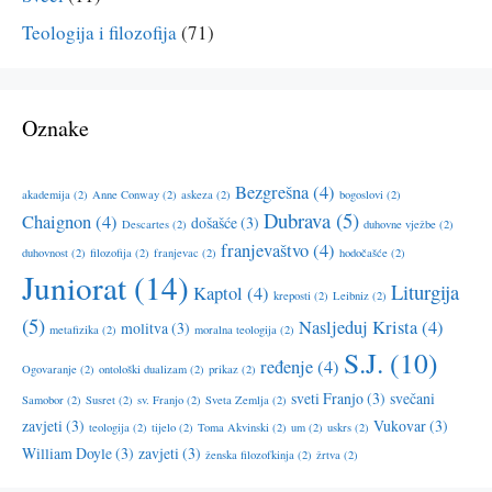
Teologija i filozofija
(71)
Oznake
Bezgrešna
(4)
akademija
(2)
Anne Conway
(2)
askeza
(2)
bogoslovi
(2)
Dubrava
(5)
Chaignon
(4)
došašće
(3)
Descartes
(2)
duhovne vježbe
(2)
franjevaštvo
(4)
duhovnost
(2)
filozofija
(2)
franjevac
(2)
hodočašće
(2)
Juniorat
(14)
Liturgija
Kaptol
(4)
kreposti
(2)
Leibniz
(2)
(5)
Nasljeduj Krista
(4)
molitva
(3)
metafizika
(2)
moralna teologija
(2)
S.J.
(10)
ređenje
(4)
Ogovaranje
(2)
ontološki dualizam
(2)
prikaz
(2)
sveti Franjo
(3)
svečani
Samobor
(2)
Susret
(2)
sv. Franjo
(2)
Sveta Zemlja
(2)
zavjeti
(3)
Vukovar
(3)
teologija
(2)
tijelo
(2)
Toma Akvinski
(2)
um
(2)
uskrs
(2)
William Doyle
(3)
zavjeti
(3)
ženska filozofkinja
(2)
žrtva
(2)