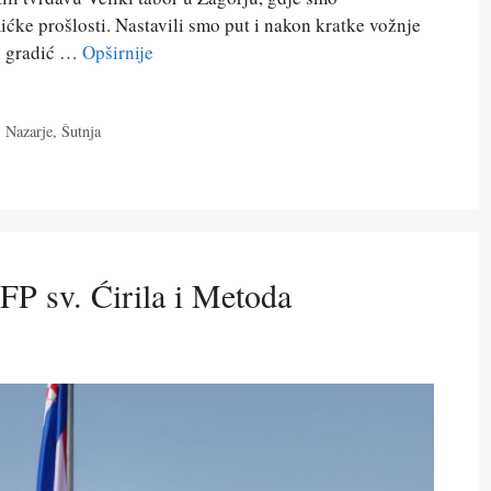
ićke prošlosti. Nastavili smo put i nakon kratke vožnje
li gradić …
Opširnije
,
Nazarje
,
Šutnja
FP sv. Ćirila i Metoda