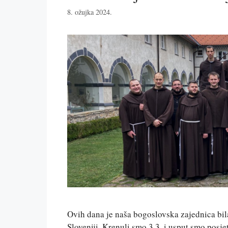
8. ožujka 2024.
Ovih dana je naša bogoslovska zajednica bil
Sloveniji. Krenuli smo 3.3. i usput smo posje