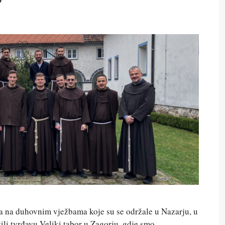
a na duhovnim vježbama koje su se održale u Nazarju, u
tili tvrđavu Veliki tabor u Zagorju, gdje smo