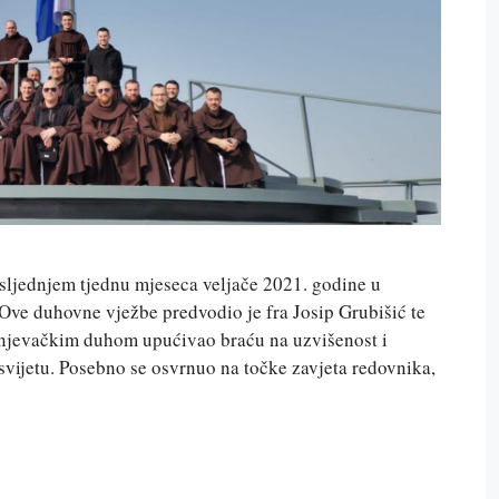
sljednjem tjednu mjeseca veljače 2021. godine u
ve duhovne vježbe predvodio je fra Josip Grubišić te
anjevačkim duhom upućivao braću na uzvišenost i
svijetu. Posebno se osvrnuo na točke zavjeta redovnika,