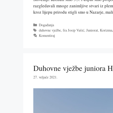
razgledavali mnoge zanimljive stvari iz plem
kroz lijepu prirodu stigli smo u Nazarje, ma
Kategorije
Događanja
Oznake
duhovne vježbe
,
fra Josip Vašić
,
Juniorat
,
Korizma
Komentiraj
Duhovne vježbe juniora H
27. veljače 2021.