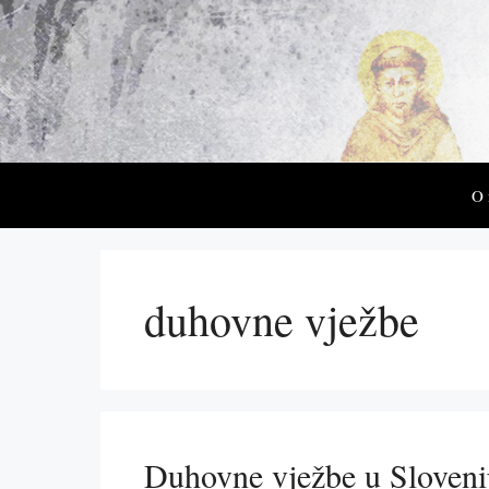
Preskoči
na
sadržaj
O
duhovne vježbe
Duhovne vježbe u Sloveni