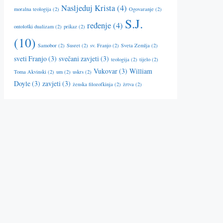
Nasljeduj Krista
(4)
moralna teologija
(2)
Ogovaranje
(2)
S.J.
ređenje
(4)
ontološki dualizam
(2)
prikaz
(2)
(10)
Samobor
(2)
Susret
(2)
sv. Franjo
(2)
Sveta Zemlja
(2)
sveti Franjo
(3)
svečani zavjeti
(3)
teologija
(2)
tijelo
(2)
Vukovar
(3)
William
Toma Akvinski
(2)
um
(2)
uskrs
(2)
Doyle
(3)
zavjeti
(3)
ženska filozofkinja
(2)
žrtva
(2)