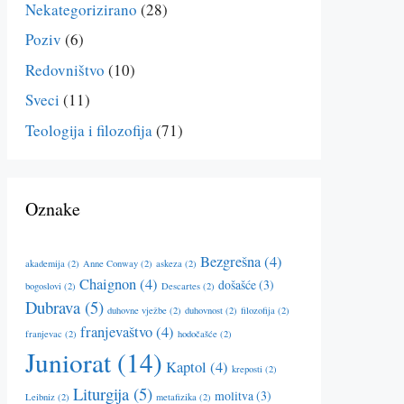
Nekategorizirano
(28)
Poziv
(6)
Redovništvo
(10)
Sveci
(11)
Teologija i filozofija
(71)
Oznake
Bezgrešna
(4)
akademija
(2)
Anne Conway
(2)
askeza
(2)
Chaignon
(4)
došašće
(3)
bogoslovi
(2)
Descartes
(2)
Dubrava
(5)
duhovne vježbe
(2)
duhovnost
(2)
filozofija
(2)
franjevaštvo
(4)
franjevac
(2)
hodočašće
(2)
Juniorat
(14)
Kaptol
(4)
kreposti
(2)
Liturgija
(5)
molitva
(3)
Leibniz
(2)
metafizika
(2)