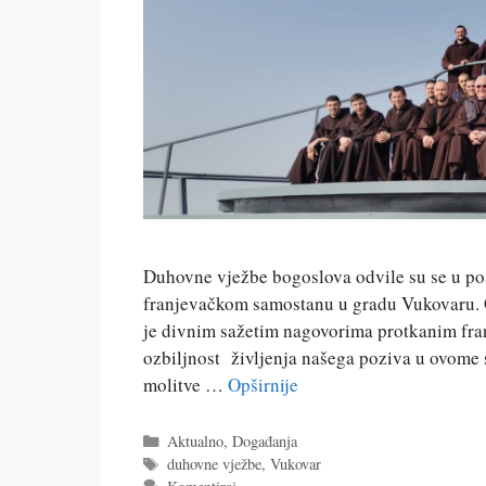
Duhovne vježbe bogoslova odvile su se u po
franjevačkom samostanu u gradu Vukovaru. O
je divnim sažetim nagovorima protkanim fr
ozbiljnost življenja našega poziva u ovome 
molitve …
Opširnije
Kategorije
Aktualno
,
Događanja
Oznake
duhovne vježbe
,
Vukovar