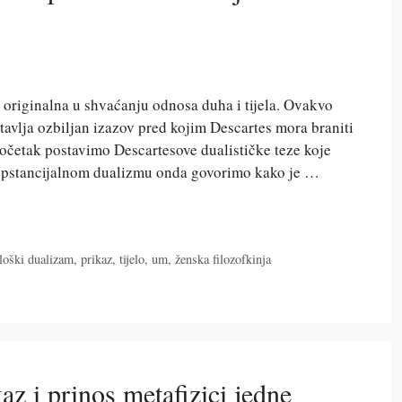
 originalna u shvaćanju odnosa duha i tijela. Ovakvo
avlja ozbiljan izazov pred kojim Descartes mora braniti
 početak postavimo Descartesove dualističke teze koje
upstancijalnom dualizmu onda govorimo kako je …
loški dualizam
,
prikaz
,
tijelo
,
um
,
ženska filozofkinja
 i prinos metafizici jedne