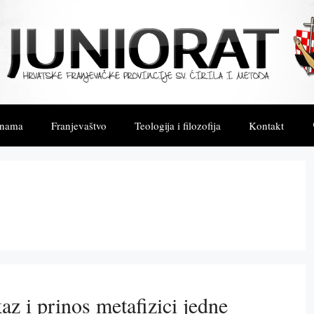
 nama
Franjevaštvo
Teologija i filozofija
Kontakt
 i prinos metafizici jedne