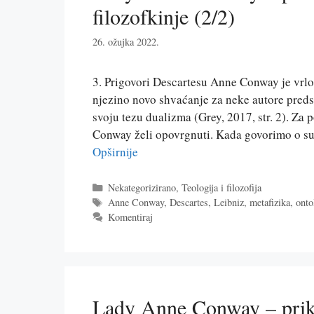
filozofkinje (2/2)
26. ožujka 2022.
3. Prigovori Descartesu Anne Conway je vrlo
njezino novo shvaćanje za neke autore predst
svoju tezu dualizma (Grey, 2017, str. 2). Za
Conway želi opovrgnuti. Kada govorimo o s
Opširnije
Kategorije
Nekategorizirano
,
Teologija i filozofija
Oznake
Anne Conway
,
Descartes
,
Leibniz
,
metafizika
,
onto
Komentiraj
Lady Anne Conway – prikaz