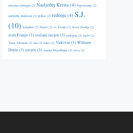
Nasljeduj Krista
(4)
moralna teologija
(2)
Ogovaranje
(2)
S.J.
ređenje
(4)
ontološki dualizam
(2)
prikaz
(2)
(10)
Samobor
(2)
Susret
(2)
sv. Franjo
(2)
Sveta Zemlja
(2)
sveti Franjo
(3)
svečani zavjeti
(3)
teologija
(2)
tijelo
(2)
Vukovar
(3)
William
Toma Akvinski
(2)
um
(2)
uskrs
(2)
Doyle
(3)
zavjeti
(3)
ženska filozofkinja
(2)
žrtva
(2)