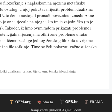
lo filozofkinje s naglaskom na njezinu metafiziku.
đu ostalog, u njoj pokušava riješiti problem dualizma
. Uz to ćemo nastojati pronaći poveznicu između Anne
je ona utjecala na njega i što im je zajedničko (to je
ti). Također, želimo ovim radom prikazati probleme i
otencijalna rješenja na otkrivene probleme unutar
n ističemo zasluge jednog ženskog filozofa u vrijeme
važne filozofkinje. Time se želi pokazati važnost ženske
loški dualizam
,
prikaz
,
tijelo
,
um
,
ženska filozofkinja
ofm.hr
OFS.hr
OFM.org
FRAMA
franjevacki.juniorat@gmail.com