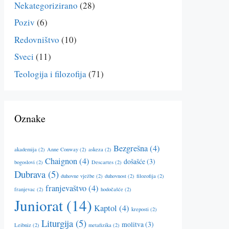
Nekategorizirano
(28)
Poziv
(6)
Redovništvo
(10)
Sveci
(11)
Teologija i filozofija
(71)
Oznake
Bezgrešna
(4)
akademija
(2)
Anne Conway
(2)
askeza
(2)
Chaignon
(4)
došašće
(3)
bogoslovi
(2)
Descartes
(2)
Dubrava
(5)
duhovne vježbe
(2)
duhovnost
(2)
filozofija
(2)
franjevaštvo
(4)
franjevac
(2)
hodočašće
(2)
Juniorat
(14)
Kaptol
(4)
kreposti
(2)
Liturgija
(5)
molitva
(3)
Leibniz
(2)
metafizika
(2)