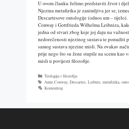
U ovom članku želimo predstaviti život i dje
Njezina metafizika je zanimljiva jer se, izme
Descartesove ontologije (odnos um – tijelo)
Conway i Gottfrieda Wilhelma Leibniza, kako 
jedna od stvari zbog koje joj daju na važnos
nedorečenosti njezinog sustava te ponuditi p
samog sustava njezine misli. Na ovakav nači
prije nego što su žene stupile na scenu kao 
misli u povijesti filozofije.
Kategorije
Teologija i filozofija
Oznake
Anne Conway
,
Descartes
,
Leibniz
,
metafizika
,
onto
Komentiraj