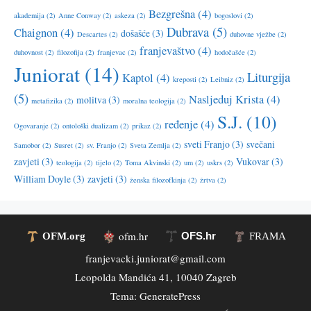
Bezgrešna
(4)
akademija
(2)
Anne Conway
(2)
askeza
(2)
bogoslovi
(2)
Dubrava
(5)
Chaignon
(4)
došašće
(3)
Descartes
(2)
duhovne vježbe
(2)
franjevaštvo
(4)
duhovnost
(2)
filozofija
(2)
franjevac
(2)
hodočašće
(2)
Juniorat
(14)
Liturgija
Kaptol
(4)
kreposti
(2)
Leibniz
(2)
(5)
Nasljeduj Krista
(4)
molitva
(3)
metafizika
(2)
moralna teologija
(2)
S.J.
(10)
ređenje
(4)
Ogovaranje
(2)
ontološki dualizam
(2)
prikaz
(2)
sveti Franjo
(3)
svečani
Samobor
(2)
Susret
(2)
sv. Franjo
(2)
Sveta Zemlja
(2)
zavjeti
(3)
Vukovar
(3)
teologija
(2)
tijelo
(2)
Toma Akvinski
(2)
um
(2)
uskrs
(2)
William Doyle
(3)
zavjeti
(3)
ženska filozofkinja
(2)
žrtva
(2)
ofm.hr
OFS.hr
OFM.org
FRAMA
franjevacki.juniorat@gmail.com
Leopolda Mandića 41, 10040 Zagreb
Tema:
GeneratePress