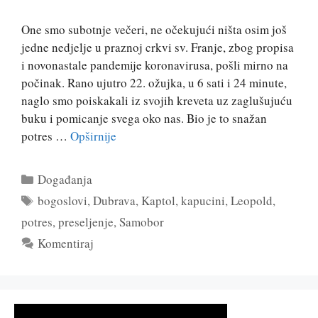
One smo subotnje večeri, ne očekujući ništa osim još
jedne nedjelje u praznoj crkvi sv. Franje, zbog propisa
i novonastale pandemije koronavirusa, pošli mirno na
počinak. Rano ujutro 22. ožujka, u 6 sati i 24 minute,
naglo smo poiskakali iz svojih kreveta uz zaglušujuću
buku i pomicanje svega oko nas. Bio je to snažan
potres …
Opširnije
Kategorije
Događanja
Oznake
bogoslovi
,
Dubrava
,
Kaptol
,
kapucini
,
Leopold
,
potres
,
preseljenje
,
Samobor
Komentiraj