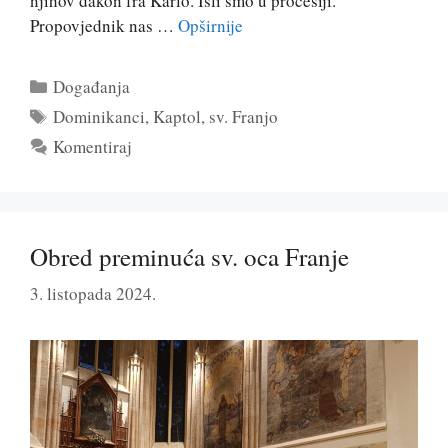
njihov đakon fra Karlo. Išli smo u procesiji.
Propovjednik nas …
Opširnije
Kategorije
Događanja
Oznake
Dominikanci
,
Kaptol
,
sv. Franjo
Komentiraj
Obred preminuća sv. oca Franje
3. listopada 2024.