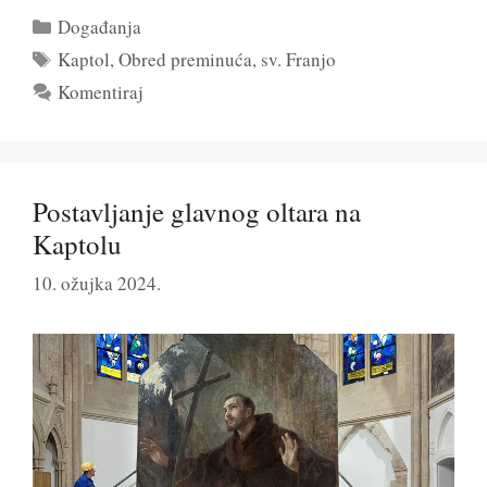
Kategorije
Događanja
Oznake
Kaptol
,
Obred preminuća
,
sv. Franjo
Komentiraj
Postavljanje glavnog oltara na
Kaptolu
10. ožujka 2024.