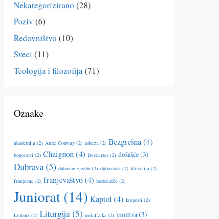
Nekategorizirano
(28)
Poziv
(6)
Redovništvo
(10)
Sveci
(11)
Teologija i filozofija
(71)
Oznake
Bezgrešna
(4)
akademija
(2)
Anne Conway
(2)
askeza
(2)
Chaignon
(4)
došašće
(3)
bogoslovi
(2)
Descartes
(2)
Dubrava
(5)
duhovne vježbe
(2)
duhovnost
(2)
filozofija
(2)
franjevaštvo
(4)
franjevac
(2)
hodočašće
(2)
Juniorat
(14)
Kaptol
(4)
kreposti
(2)
Liturgija
(5)
molitva
(3)
Leibniz
(2)
metafizika
(2)