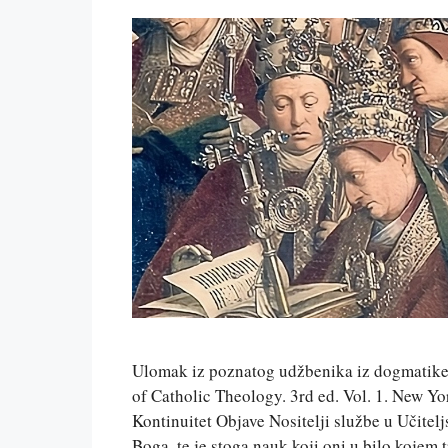
Ulomak iz poznatog udžbenika iz dogmatike
of Catholic Theology. 3rd ed. Vol. 1. New Yo
Kontinuitet Objave Nositelji službe u Učitel
Boga, te je stoga nauk koji oni u bilo kojem 