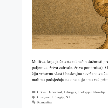
Molitva, koja je četvrta od naših dužnosti p
paljenica, žrtva zahvale, žrtva pomirnica) 
čiju vrhovnu vlast i beskrajna savršenstva čas
molimo podsjećaju na one koje smo već prim
Kategorije
Crkva
,
Duhovnost
,
Liturgija
,
Teologija i filozofija
Oznake
Chaignon
,
Liturgija
,
S.J.
Komentiraj