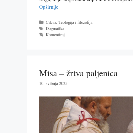
Opširnije
Kategorije
Crkva
,
Teologija i filozofija
Oznake
Dogmatika
Komentiraj
Misa – žrtva paljenica
10. svibnja 2025.