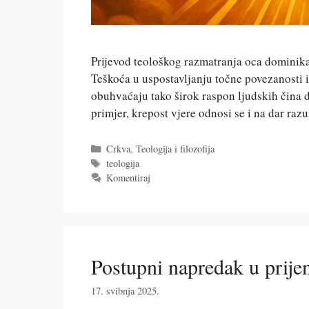
Prijevod teološkog razmatranja oca domini
Teškoća u uspostavljanju točne povezanosti i
obuhvaćaju tako širok raspon ljudskih čina d
primjer, krepost vjere odnosi se i na dar ra
Kategorije
Crkva
,
Teologija i filozofija
Oznake
teologija
Komentiraj
Postupni napredak u prije
17. svibnja 2025.