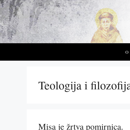
Preskoči
na
sadržaj
O
Teologija i filozofij
Misa je žrtva pomirnica.