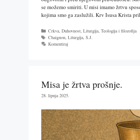
se možemo smiriti. U misi imamo žrtvu sposob
kojima smo ga zaslužili. Krv Isusa Krista p
Kategorije
Crkva
,
Duhovnost
,
Liturgija
,
Teologija i filozofija
Oznake
Chaignon
,
Liturgija
,
S.J.
Komentiraj
Misa je žrtva prošnje.
28. lipnja 2025.