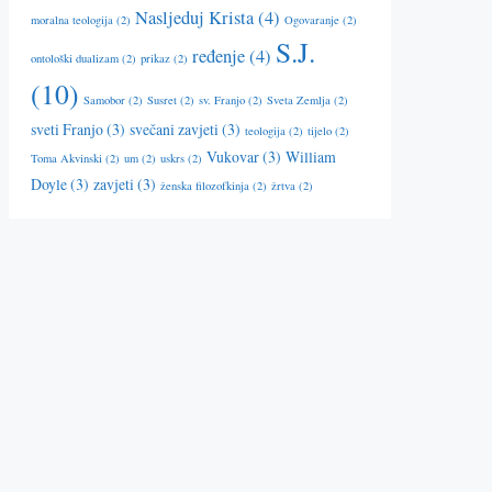
Nasljeduj Krista
(4)
moralna teologija
(2)
Ogovaranje
(2)
S.J.
ređenje
(4)
ontološki dualizam
(2)
prikaz
(2)
(10)
Samobor
(2)
Susret
(2)
sv. Franjo
(2)
Sveta Zemlja
(2)
sveti Franjo
(3)
svečani zavjeti
(3)
teologija
(2)
tijelo
(2)
Vukovar
(3)
William
Toma Akvinski
(2)
um
(2)
uskrs
(2)
Doyle
(3)
zavjeti
(3)
ženska filozofkinja
(2)
žrtva
(2)