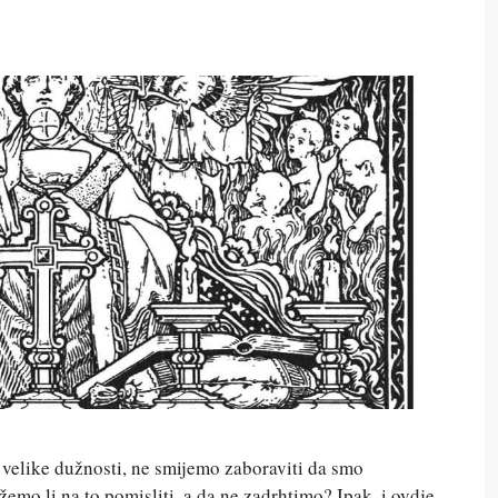
velike dužnosti, ne smijemo zaboraviti da smo
mo li na to pomisliti, a da ne zadrhtimo? Ipak, i ovdje