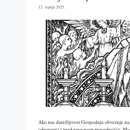
12. srpnja 2025.
Ako nas darežljivost Gospodnja obvezuje na 
odgovorni i pred njegovom pravednošću. Može