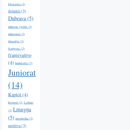
Descartes
(2)
došašće
(3)
Dubrava
(5)
duhovne vježbe
(2)
duhovnost
(2)
filozofija
(2)
franjevac
(2)
franjevaštvo
(4)
hodočašće
(2)
Juniorat
(14)
Kaptol
(4)
kreposti
(2)
Leibniz
Liturgija
(2)
(5)
metafizika
(2)
molitva
(3)