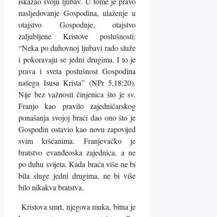
iskazao svoju ljubav. U tome je pravo
nasljedovanje Gospodina, ulaženje u
otajstvo Gospodnje, otajstvo
zaljubljene Kristove poslušnosti:
“Neka po duhovnoj ljubavi rado služe
i pokoravaju se jedni drugima. I to je
prava i sveta poslušnost Gospodina
našega Isusa Krista” (NPr 5,18:20).
Nije bez važnosti činjenica što je sv.
Franjo kao pravilo zajedničarskog
ponašanja svojoj braći dao ono što je
Gospodin ostavio kao novu zapovijed
svim kršćanima. Franjevačko je
bratstvo evanđeoska zajednica, a ne
po duhu svijeta. Kada braća više ne bi
bila sluge jedni drugima, ne bi više
bilo nikakva bratstva.
Kristova smrt, njegova muka, bitna je