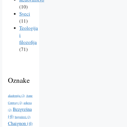
(10)
Sveci
(11)
Teologija
i
filozofija
(71)
Oznake
akademija
(2)
Anne
Conway
(2)
askeza
Bezgrešna
(2)
(4)
bogoslovi
(2)
Chaignon
(4)