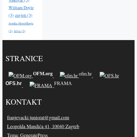
William Doyle
(3)
zavjeti
(3)
ženska filozofkinja
(2)
žrtva
(2)
STRANICE
ofm.hr
OFM.org
OFS.hr
FRAMA
KONTAKT
franjevacki.juniorat@gmail.com
Leopolda Mandića 41, 10040 Zagreb
Tema:
GeneratePress