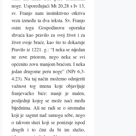
noge. Uspoređujući Mt 20,28 s Iv 13,
sv. Franjo nam instinktivno otkriva
vezu između ta dva teksta. Sv. Franjo
osim toga Gospodinovu oporuku
shvaća kao pravilo za svoj život i za
život svoje braće, kao što to dokazuje
Pravilo iz 1221. g.: “I neka se nijedan
ne zove priorom, nego neka se svi
općenito zovu manjom braćom. I neka
jedan drugome peru noge” (NPr 6,3-
4:23). Na taj način možemo odmjeriti
važnost tog imena koje objavljuje
franjevačko biće: manji je malen,
posljednji kojeg se može naći među
bijednima. Ali ne radi se o siromahu
koji je sagnut nad samoga sebe, nego
o takvom sluzi koji se ponizuje ispod
drugih i to čini da bi im služio,