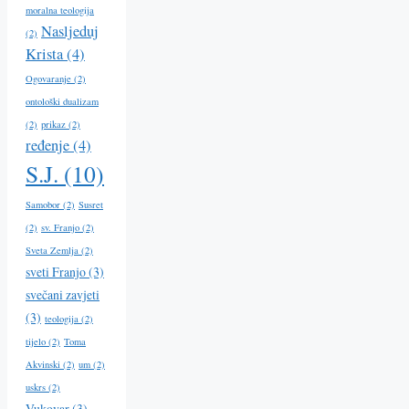
moralna teologija
Nasljeduj
(2)
Krista
(4)
Ogovaranje
(2)
ontološki dualizam
(2)
prikaz
(2)
ređenje
(4)
S.J.
(10)
Samobor
(2)
Susret
(2)
sv. Franjo
(2)
Sveta Zemlja
(2)
sveti Franjo
(3)
svečani zavjeti
(3)
teologija
(2)
tijelo
(2)
Toma
Akvinski
(2)
um
(2)
uskrs
(2)
Vukovar
(3)