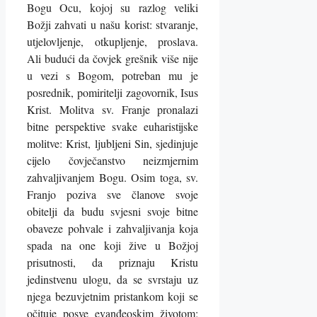
Bogu Ocu, kojoj su razlog veliki
Božji zahvati u našu korist: stvaranje,
utjelovljenje, otkupljenje, proslava.
Ali budući da čovjek grešnik više nije
u vezi s Bogom, potreban mu je
posrednik, pomiritelji zagovornik, Isus
Krist. Molitva sv. Franje pronalazi
bitne perspektive svake euharistijske
molitve: Krist, ljubljeni Sin, sjedinjuje
cijelo čovječanstvo neizmjernim
zahvaljivanjem Bogu. Osim toga, sv.
Franjo poziva sve članove svoje
obitelji da budu svjesni svoje bitne
obaveze pohvale i zahvaljivanja koja
spada na one koji žive u Božjoj
prisutnosti, da priznaju Kristu
jedinstvenu ulogu, da se svrstaju uz
njega bezuvjetnim pristankom koji se
očituje posve evanđeoskim životom;