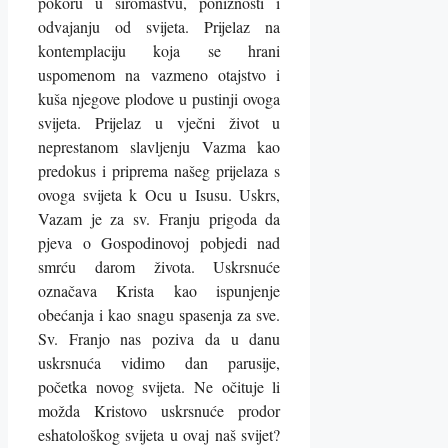
pokoru u siromaštvu, poniznosti i
odvajanju od svijeta. Prijelaz na
kontemplaciju koja se hrani
uspomenom na vazmeno otajstvo i
kuša njegove plodove u pustinji ovoga
svijeta. Prijelaz u vječni život u
neprestanom slavljenju Vazma kao
predokus i priprema našeg prijelaza s
ovoga svijeta k Ocu u Isusu. Uskrs,
Vazam je za sv. Franju prigoda da
pjeva o Gospodinovoj pobjedi nad
smrću darom života. Uskrsnuće
označava Krista kao ispunjenje
obećanja i kao snagu spasenja za sve.
Sv. Franjo nas poziva da u danu
uskrsnuća vidimo dan parusije,
početka novog svijeta. Ne očituje li
možda Kristovo uskrsnuće prodor
eshatološkog svijeta u ovaj naš svijet?