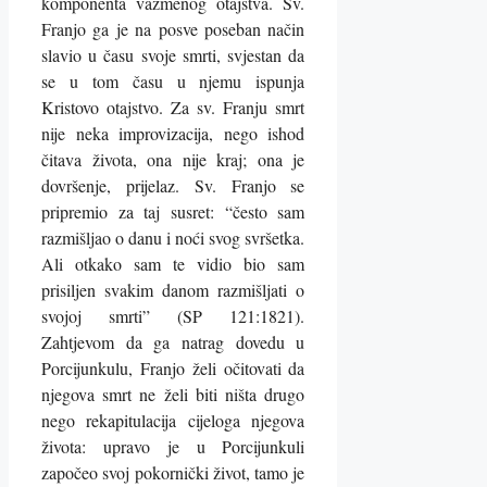
komponenta vazmenog otajstva. Sv.
Franjo ga je na posve poseban način
slavio u času svoje smrti, svjestan da
se u tom času u njemu ispunja
Kristovo otajstvo. Za sv. Franju smrt
nije neka improvizacija, nego ishod
čitava života, ona nije kraj; ona je
dovršenje, prijelaz. Sv. Franjo se
pripremio za taj susret: “često sam
razmišljao o danu i noći svog svršetka.
Ali otkako sam te vidio bio sam
prisiljen svakim danom razmišljati o
svojoj smrti” (SP 121:1821).
Zahtjevom da ga natrag dovedu u
Porcijunkulu, Franjo želi očitovati da
njegova smrt ne želi biti ništa drugo
nego rekapitulacija cijeloga njegova
života: upravo je u Porcijunkuli
započeo svoj pokornički život, tamo je