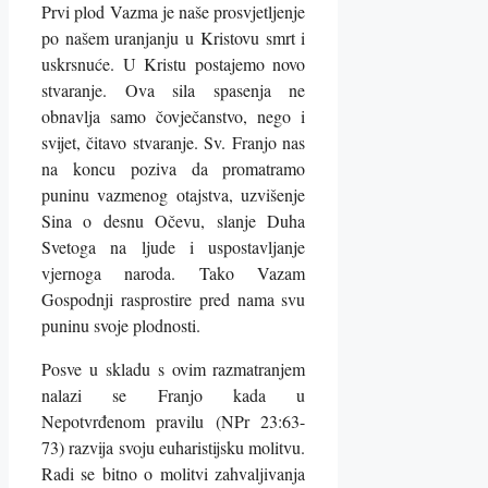
Prvi plod Vazma je naše prosvjetljenje
po našem uranjanju u Kristovu smrt i
uskrsnuće. U Kristu postajemo novo
stvaranje. Ova sila spasenja ne
obnavlja samo čovječanstvo, nego i
svijet, čitavo stvaranje. Sv. Franjo nas
na koncu poziva da promatramo
puninu vazmenog otajstva, uzvišenje
Sina o desnu Očevu, slanje Duha
Svetoga na ljude i uspostavljanje
vjernoga naroda. Tako Vazam
Gospodnji rasprostire pred nama svu
puninu svoje plodnosti.
Posve u skladu s ovim razmatranjem
nalazi se Franjo kada u
Nepotvrđenom pravilu (NPr 23:63-
73) razvija svoju euharistijsku molitvu.
Radi se bitno o molitvi zahvaljivanja