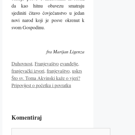
da kao hitnu obavezu smatraju
sjediniti čitavo čovječanstvo u jedan
novi narod koji je posve okrenut k
svom Gospodinu.
fra Marijan Ligenza
Kategorije
Oznake
Duhovnost
,
Franjevaštvo
evanđelje
,
franjevački izvori
,
franjevaštvo
,
uskrs
Što sv. Toma Akvinski kaže o vjeri?
Pripovijest o početku i povratku
Komentiraj
Komentar