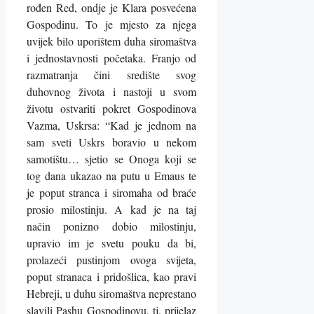
rođen Red, ondje je Klara posvećena
Gospodinu. To je mjesto za njega
uvijek bilo uporištem duha siromaštva
i jednostavnosti početaka. Franjo od
razmatranja čini središte svog
duhovnog života i nastoji u svom
životu ostvariti pokret Gospodinova
Vazma, Uskrsa: “Kad je jednom na
sam sveti Uskrs boravio u nekom
samotištu… sjetio se Onoga koji se
tog dana ukazao na putu u Emaus te
je poput stranca i siromaha od braće
prosio milostinju. A kad je na taj
način ponizno dobio milostinju,
upravio im je svetu pouku da bi,
prolazeći pustinjom ovoga svijeta,
poput stranaca i pridošlica, kao pravi
Hebreji, u duhu siromaštva neprestano
slavili Pashu Gospodinovu, tj. prijelaz