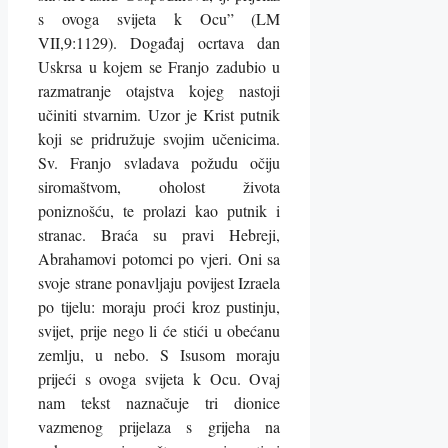
s ovoga svijeta k Ocu” (LM
VII,9:1129). Događaj ocrtava dan
Uskrsa u kojem se Franjo zadubio u
razmatranje otajstva kojeg nastoji
učiniti stvarnim. Uzor je Krist putnik
koji se pridružuje svojim učenicima.
Sv. Franjo svladava požudu očiju
siromaštvom, oholost života
poniznošću, te prolazi kao putnik i
stranac. Braća su pravi Hebreji,
Abrahamovi potomci po vjeri. Oni sa
svoje strane ponavljaju povijest Izraela
po tijelu: moraju proći kroz pustinju,
svijet, prije nego li će stići u obećanu
zemlju, u nebo. S Isusom moraju
prijeći s ovoga svijeta k Ocu. Ovaj
nam tekst naznačuje tri dionice
vazmenog prijelaza s grijeha na