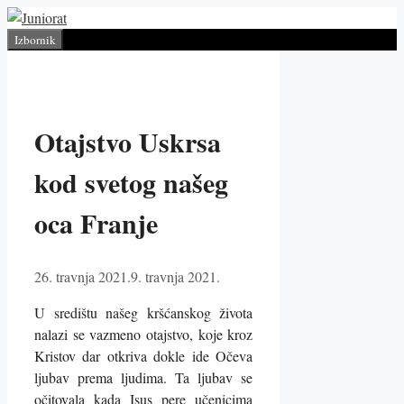
Preskoči
na
Izbornik
sadržaj
Otajstvo Uskrsa
kod svetog našeg
oca Franje
26. travnja 2021.
9. travnja 2021.
U središtu našeg kršćanskog života
nalazi se vazmeno otajstvo, koje kroz
Kristov dar otkriva dokle ide Očeva
ljubav prema ljudima. Ta ljubav se
očitovala kada Isus pere učenicima