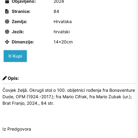
Objavljeno:
2024
Stranice:
84
Zemlja:
Hrvatska
Jezik:
hrvatski
Dimenzije:
14x20cm
Kupi
Opis:
Čovjek željâ. Okrugli stol o 100. obljetnici rođenja fra Bonaventure
Dude, OFM (1924.-2017.); fra Mario Cifrak, fra Mario Zubak (ur.);
Brat Franjo, 2024., 84 str.
Iz Predgovora