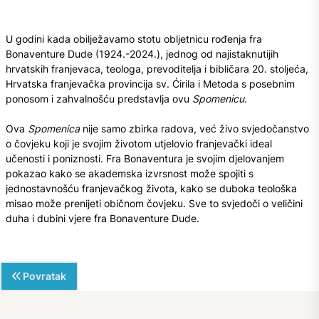
U godini kada obilježavamo stotu obljetnicu rođenja fra
Bonaventure Dude (1924.-2024.), jednog od najistaknutijih
hrvatskih franjevaca, teologa, prevoditelja i bibličara 20. stoljeća,
Hrvatska franjevačka provincija sv. Ćirila i Metoda s posebnim
ponosom i zahvalnošću predstavlja ovu
Spomenicu
.
Ova
Spomenica
nije samo zbirka radova, već živo svjedočanstvo
o čovjeku koji je svojim životom utjelovio franjevački ideal
učenosti i poniznosti. Fra Bonaventura je svojim djelovanjem
pokazao kako se akademska izvrsnost može spojiti s
jednostavnošću franjevačkog života, kako se duboka teološka
misao može prenijeti običnom čovjeku. Sve to svjedoči o veličini
duha i dubini vjere fra Bonaventure Dude.
Povratak