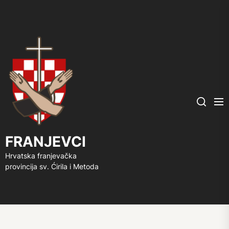
FRANJEVCI
Me
Search
FRANJEVCI
Hrvatska franjevačka
provincija sv. Ćirila i Metoda