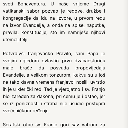
sveti Bonaventura. U naše vrijeme Drugi
vatikanski sabor pozvao je redove, družbe i
kongregacije da idu na izvore, u prvom redu
na izvor Evanđelja, a onda na spise, naputke,
pravila, konstitucije, što im namriješe njihovi
utemeljitelji.
Potvrdivši franjevačko Pravilo, sam Papa je
svojim ugledom ovlastio prvu dvanaestoricu
male braće da posvuda propovijedaju
Evanđelje, a velikom tonzurom, kakvu su u još
ne tako davna vremena franjevci nosili, uvrstio
ih je u klerički red. Tad je vjerojatno i sv. Franjo
bio zaređen za đakona, pri čemu je i ostao, jer
se iz poniznosti i straha nije usudio pristupiti
svećeničkom ređenju.
Serafski otac sv. Franjo gori sav vatrom za