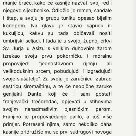
manje braće, kako će kasnije nazvati svoj red i
njegove sljedbenike. Odložio je remen, sandale
i štap, a svoju je grubu tuniku opasao bijelim
konopom. Na glavu je stavio kapucu ili
kukuljicu, kakvu su tada običavali nositi
umbrijski seljaci. I tada je u svojoj župnoj crkvi
Sv. Jurja u Asizu s velikim duhovnim žarom
izrekao svoju prvu pokorničku i moralnu
propovijed: “jednostavnom riječju ali
velikodušnim srcem, pobuđujući i izgrađujući
svoje slušatelje”. Za svoju je zaručnicu izabrao
sestricu siromaštinu, a te će neobične zaruke
genijalni Dante, koji će i sam postati
franjevački trećoredac, opjevati u stihovima
svojim nenadmašivim pjesničkim perom.
Franjino je propovijedanje palilo, a još više
primjer. Potreseni njima, samo nekoliko dana
kasnije pridružiše mu se prvi sudrugovi novoga