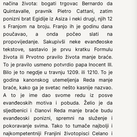
načina života: bogati trgovac Bernardo da
Quintavalle, pravnik Pietro Cattani, zatim
ponizni brat Egidije iz Asiza i neki drugi, njih 12
s Franjom na broju. Franjo ih je godinu dana
poučavao, a onda počeo slati na
propovijedanje. Sakupivši neke evanđeoske
tekstove, sastavio je prvu kratku Formulu
života ili Prvotno pravilo života manje braće.
To je pravilo usmeno potvrdio papa Inocent III.
Bilo je to negdje u travnju 1209. ili 1210. To je
godina kanonskog utemeljenja Reda manje
braće, kako ga je svetac nešto kasnije nazvao.
A to je ime dao svome redu iz posve
evanđeoskih motiva i pobuda. Želio je da
sljedbenici i članovi Reda manje braće budu
evanđeoski ponizni, spremni na služenje i
pokoravanje svima. Tako to tumače najbolji i
najkompetentniji Franjini životopisci Celano i