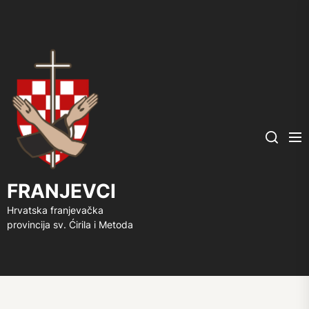
FRANJEVCI
Me
Search
FRANJEVCI
Hrvatska franjevačka
provincija sv. Ćirila i Metoda