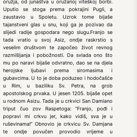
oružja, od junaštva u oružanoj viteškoj borbi.
Uputio se stoga prema pokrajini Pugli, a
zaustavio u Spoletu. Uzrok tome bijaše
tajanstveni glas u snu, koji ga je pozivao da
slijedi radije gospodara nego slugu.Franjo se
tada vratio u svoj Asiz, ondje raskrstio s
veselim društvom te započeo život revnog
razmišljanja i pobožnosti. Da svlada ono što
mu po naravi bijaše odvratno, dao se na djela
herojske ljubavi prema siromasima i
gubavcima. U to je doba poduzeo i hodočašće
u Rim, u baziliku Sv. Petra, na grob
apostolskog prvaka. U jesen 1205. bijaše opet
u rodnom Asizu. Tada je u crkvici San Damiano
triput čuo zov Raspetoga: “Franjo, pođi i
popravi mi crkvu jer, kako vidiš, sva je u
ruševinama!” Obnovio je crkvicu Sv. Damjana
te ondje povučen provodio vrijeme u