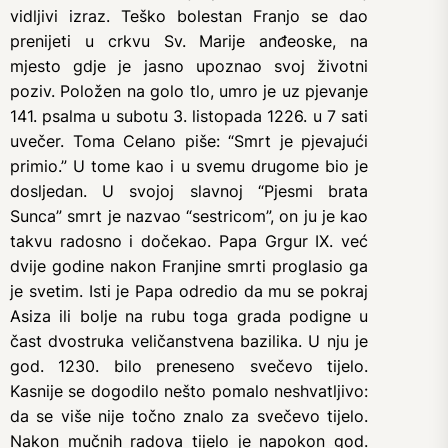
vidljivi izraz. Teško bolestan Franjo se dao
prenijeti u crkvu Sv. Marije anđeoske, na
mjesto gdje je jasno upoznao svoj životni
poziv. Položen na golo tlo, umro je uz pjevanje
141. psalma u subotu 3. listopada 1226. u 7 sati
uvečer. Toma Celano piše: “Smrt je pjevajući
primio.” U tome kao i u svemu drugome bio je
dosljedan. U svojoj slavnoj “Pjesmi brata
Sunca” smrt je nazvao “sestricom”, on ju je kao
takvu radosno i dočekao. Papa Grgur IX. već
dvije godine nakon Franjine smrti proglasio ga
je svetim. Isti je Papa odredio da mu se pokraj
Asiza ili bolje na rubu toga grada podigne u
čast dvostruka veličanstvena bazilika. U nju je
god. 1230. bilo preneseno svečevo tijelo.
Kasnije se dogodilo nešto pomalo neshvatljivo:
da se više nije točno znalo za svečevo tijelo.
Nakon mučnih radova tijelo je napokon god.