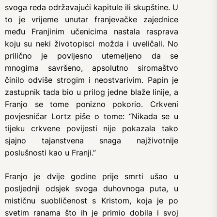
svoga reda održavajući kapitule ili skupštine. U
to je vrijeme unutar franjevačke zajednice
među Franjinim učenicima nastala rasprava
koju su neki životopisci možda i uveličali. No
prilično je povijesno utemeljeno da se
mnogima savršeno, apsolutno siromaštvo
činilo odviše strogim i neostvarivim. Papin je
zastupnik tada bio u prilog jedne blaže linije, a
Franjo se tome ponizno pokorio. Crkveni
povjesničar Lortz piše o tome: “Nikada se u
tijeku crkvene povijesti nije pokazala tako
sjajno tajanstvena snaga najživotnije
poslušnosti kao u Franji.”
Franjo je dvije godine prije smrti ušao u
posljednji odsjek svoga duhovnoga puta, u
mističnu suobličenost s Kristom, koja je po
svetim ranama što ih je primio dobila i svoj