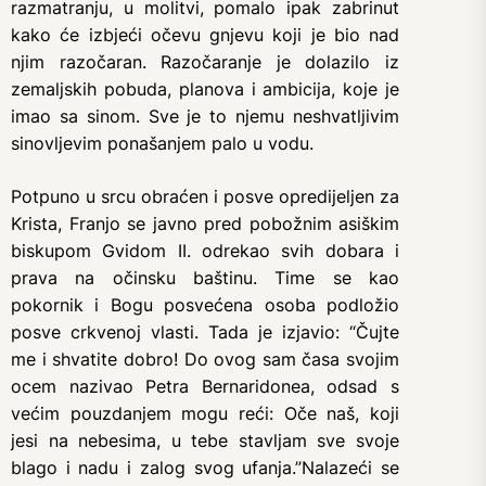
razmatranju, u molitvi, pomalo ipak zabrinut
kako će izbjeći očevu gnjevu koji je bio nad
njim razočaran. Razočaranje je dolazilo iz
zemaljskih pobuda, planova i ambicija, koje je
imao sa sinom. Sve je to njemu neshvatljivim
sinovljevim ponašanjem palo u vodu.
Potpuno u srcu obraćen i posve opredijeljen za
Krista, Franjo se javno pred pobožnim asiškim
biskupom Gvidom II. odrekao svih dobara i
prava na očinsku baštinu. Time se kao
pokornik i Bogu posvećena osoba podložio
posve crkvenoj vlasti. Tada je izjavio: “Čujte
me i shvatite dobro! Do ovog sam časa svojim
ocem nazivao Petra Bernaridonea, odsad s
većim pouzdanjem mogu reći: Oče naš, koji
jesi na nebesima, u tebe stavljam sve svoje
blago i nadu i zalog svog ufanja.”Nalazeći se