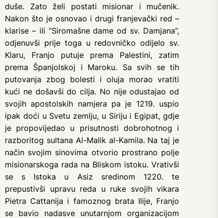
duše. Zato želi postati misionar i mučenik.
Nakon što je osnovao i drugi franjevački red –
klarise – ili “Siromašne dame od sv. Damjana”,
odjenuvši prije toga u redovničko odijelo sv.
Klaru, Franjo putuje prema Palestini, zatim
prema Španjolskoj i Maroku. Sa svih se tih
putovanja zbog bolesti i oluja morao vratiti
kući ne došavši do cilja. No nije odustajao od
svojih apostolskih namjera pa je 1219. uspio
ipak doći u Svetu zemlju, u Siriju i Egipat, gdje
je propovijedao u prisutnosti dobrohotnog i
razboritog sultana Al-Malik al-Kamila. Na taj je
način svojim sinovima otvorio prostrano polje
misionarskoga rada na Bliskom istoku. Vrativši
se s Istoka u Asiz sredinom 1220. te
prepustivši upravu reda u ruke svojih vikara
Pietra Cattanija i famoznog brata Ilije, Franjo
se bavio nadasve unutarnjom organizacijom