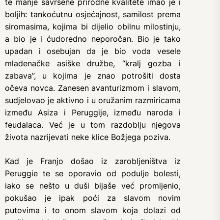
te manje savršene prirodne kvalitete imao je i
boljih: tankoćutnu osjećajnost, samilost prema
siromasima, kojima bi dijelio obilnu milostinju,
a bio je i ćudoredno neporočan. Bio je tako
upadan i osebujan da je bio voda vesele
mladenačke asiške družbe, “kralj gozba i
zabava”, u kojima je znao potrošiti dosta
očeva novca. Zanesen avanturizmom i slavom,
sudjelovao je aktivno i u oružanim razmiricama
između Asiza i Peruggije, između naroda i
feudalaca. Već je u tom razdoblju njegova
života nazrijevati neke klice Božjega poziva.
Kad je Franjo došao iz zarobljeništva iz
Peruggie te se oporavio od podulje bolesti,
iako se nešto u duši bijaše već promijenio,
pokušao je ipak poći za slavom novim
putovima i to onom slavom koja dolazi od