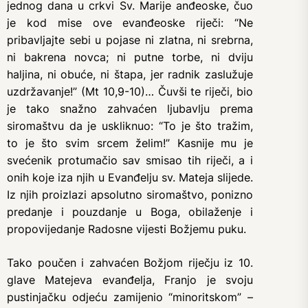
jednog dana u crkvi Sv. Marije anđeoske, čuo
je kod mise ove evanđeoske riječi: “Ne
pribavljajte sebi u pojase ni zlatna, ni srebrna,
ni bakrena novca; ni putne torbe, ni dviju
haljina, ni obuće, ni štapa, jer radnik zaslužuje
uzdržavanje!” (Mt 10,9-10)… Čuvši te riječi, bio
je tako snažno zahvaćen ljubavlju prema
siromaštvu da je uskliknuo: “To je što tražim,
to je što svim srcem želim!” Kasnije mu je
svećenik protumačio sav smisao tih riječi, a i
onih koje iza njih u Evanđelju sv. Mateja slijede.
Iz njih proizlazi apsolutno siromaštvo, ponizno
predanje i pouzdanje u Boga, obilaženje i
propovijedanje Radosne vijesti Božjemu puku.
Tako poučen i zahvaćen Božjom riječju iz 10.
glave Matejeva evanđelja, Franjo je svoju
pustinjačku odjeću zamijenio “minoritskom” –