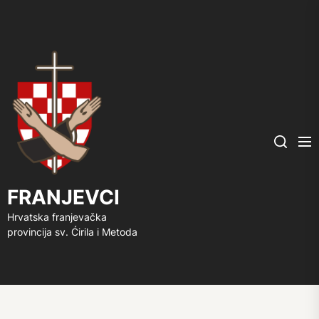
FRANJEVCI
Me
Search
FRANJEVCI
Hrvatska franjevačka
provincija sv. Ćirila i Metoda