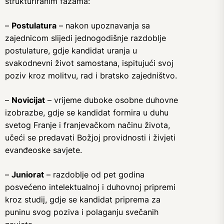
strukturiranim fazama:
–
Postulatura
– nakon upoznavanja sa
zajednicom slijedi jednogodišnje razdoblje
postulature, gdje kandidat uranja u
svakodnevni život samostana, ispitujući svoj
poziv kroz molitvu, rad i bratsko zajedništvo.
–
Novicijat
– vrijeme duboke osobne duhovne
izobrazbe, gdje se kandidat formira u duhu
svetog Franje i franjevačkom načinu života,
učeći se predavati Božjoj providnosti i živjeti
evanđeoske savjete.
–
Juniorat
– razdoblje od pet godina
posvećeno intelektualnoj i duhovnoj pripremi
kroz studij, gdje se kandidat priprema za
puninu svog poziva i polaganju svečanih