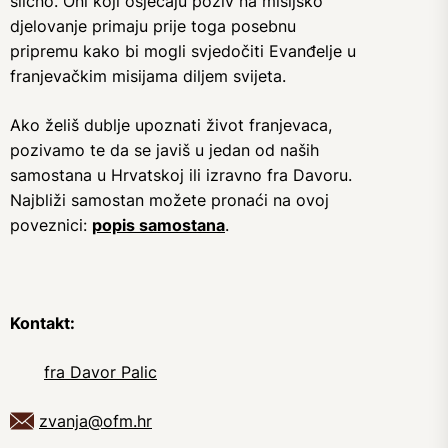
slično. Oni koji osjećaju poziv na misijsko
djelovanje primaju prije toga posebnu
pripremu kako bi mogli svjedočiti Evanđelje u
franjevačkim misijama diljem svijeta.
Ako želiš dublje upoznati život franjevaca,
pozivamo te da se javiš u jedan od naših
samostana u Hrvatskoj ili izravno fra Davoru.
Najbliži samostan možete pronaći na ovoj
poveznici:
popis samostana
.
Kontakt:
fra Davor Palic
zvanja@ofm.hr