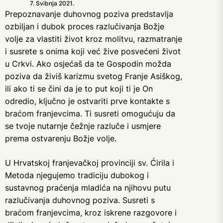
7. Svibnja 2021.
Prepoznavanje duhovnog poziva predstavlja
ozbiljan i dubok proces razlučivanja Božje
volje za vlastiti život kroz molitvu, razmatranje
i susrete s onima koji već žive posvećeni život
u Crkvi. Ako osjećaš da te Gospodin možda
poziva da živiš karizmu svetog Franje Asiškog,
ili ako ti se čini da je to put koji ti je On
odredio, ključno je ostvariti prve kontakte s
braćom franjevcima. Ti susreti omogućuju da
se tvoje nutarnje čežnje razluče i usmjere
prema ostvarenju Božje volje.
U Hrvatskoj franjevačkoj provinciji sv. Ćirila i
Metoda njegujemo tradiciju dubokog i
sustavnog praćenja mladića na njihovu putu
razlučivanja duhovnog poziva. Susreti s
braćom franjevcima, kroz iskrene razgovore i