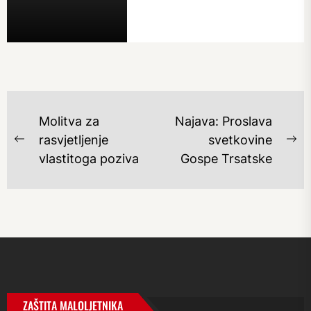
NAVIGACIJA
Molitva za
Najava: Proslava
OBJAVA
rasvjetljenje
svetkovine
Previous
Ne
vlastitoga poziva
Gospe Trsatske
post:
po
ZAŠTITA MALOLJETNIKA