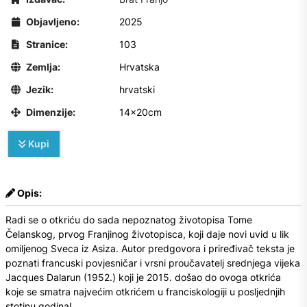
Objavljeno:
2025
Stranice:
103
Zemlja:
Hrvatska
Jezik:
hrvatski
Dimenzije:
14x20cm
Kupi
Opis:
Radi se o otkriću do sada nepoznatog životopisa Tome
Čelanskog, prvog Franjinog životopisca, koji daje novi uvid u lik
omiljenog Sveca iz Asiza. Autor predgovora i priređivač teksta je
poznati francuski povjesničar i vrsni proučavatelj srednjega vijeka
Jacques Dalarun (1952.) koji je 2015. došao do ovoga otkrića
koje se smatra najvećim otkrićem u franciskologiji u posljednjih
stotinu godina!