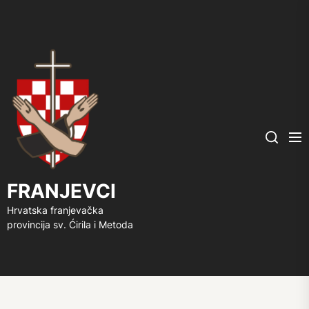
FRANJEVCI
Me
Search
FRANJEVCI
Hrvatska franjevačka
provincija sv. Ćirila i Metoda