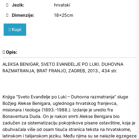
Jezik:
hrvatski
Dimenzije:
18x25cm
Kupi
Opis:
ALEKSA BENIGAR, SVETO EVANĐELJE PO LUKI. DUHOVNA
RAZMATRANJA, BRAT FRANJO, ZAGREB, 2013., 434 str.
Knjiga “Sveto Evanđelje po Luki – Duhovna razmatranja” sluge
Božjeg Alekse Benigara, uglednoga hrvatskog franjevca,
misionara i teologa (1893.-1988.). Izdanje je uredio fra
Bonaventura Duda. On je nakon smrti Alekse Benigara bio
zadužen za sistematizaciju pokojnikove pisane ostavštine, koja je
obuhvaćala više od osam tisuća stranica teksta na hrvatskome,
latinskom i talijanskom jeziku. Među njima su se nalazile egzegeze