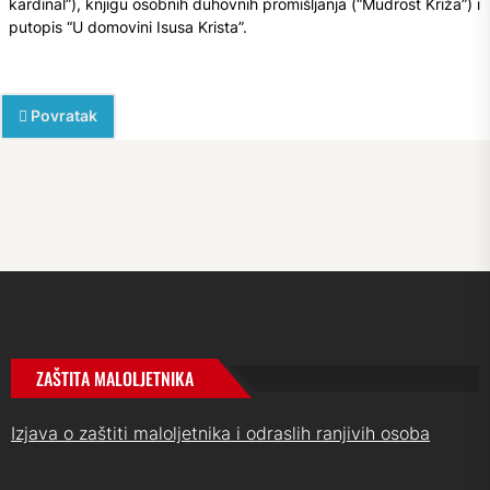
kardinal”), knjigu osobnih duhovnih promišljanja (“Mudrost Križa”) i
putopis “U domovini Isusa Krista”.
Povratak
ZAŠTITA MALOLJETNIKA
Izjava o zaštiti maloljetnika i odraslih ranjivih osoba