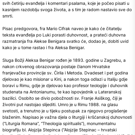
svih četiriju evanđelja i komentari psalama, koje je počeo pisati u
kasnijem razdoblju svoga života, a s tim je radom nastavio sve do
smrti.
Pisac predgovora, fra Mario Cifrak naveo je kako će čitatelju
teksta evanđelja po Luki porasti duhovnost, a prateći duhovna
razmatranja fra Alekse Benigara svatko će, dodao je, dobiti uvid
kako je u tome rastao i fra Aleksa Benigar.
Sluga Božji Aleksa Benigar rođen je 1893. godine u Zagrebu, a
nakon crkvenog obrazovanja postaje članom Hrvatske
franjevačke provincije sv. Ćirila i Metoda. Dvadeset i pet godina
djelovao je kao misionar u Kini, a nakon toga odlazi u Italiju gdje
boravi u Rimu, gdje je djelovao kao profesor teologije i duhovnik
studenata na Antonianumu, te kao ispovjednik u Lateranskoj
bazilici. Osobito se divio pobožnosti sv. Franje Asiškog, čiji je
životni put nastojao slijediti. Umro je u Rimu 1988. na glasu
svetosti, a trenutno je u tijeku postupak za njegovo proglašenje
blaženim. Napisao je važna djela o liturgiji i kršćanskoj duhovnosti
(“Liturgia Romana”, “Theologia spiritualis”), monumentalnu
biografiju bl. Alojzija Stepinca (“Alojzije Stepinac – hrvatski