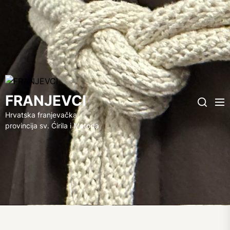
FRANJEVCI
FRANJEVCI
Me
Search
Hrvatska franjevačka
provincija sv. Ćirila i Metoda