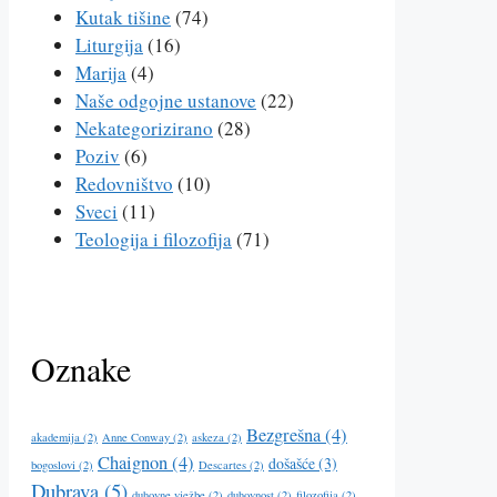
Kutak tišine
(74)
Liturgija
(16)
Marija
(4)
Naše odgojne ustanove
(22)
Nekategorizirano
(28)
Poziv
(6)
Redovništvo
(10)
Sveci
(11)
Teologija i filozofija
(71)
Oznake
Bezgrešna
(4)
akademija
(2)
Anne Conway
(2)
askeza
(2)
Chaignon
(4)
došašće
(3)
bogoslovi
(2)
Descartes
(2)
Dubrava
(5)
duhovne vježbe
(2)
duhovnost
(2)
filozofija
(2)