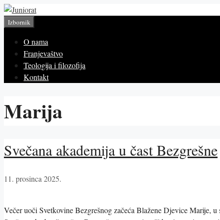
Preskoči
na
Izbornik
sadržaj
O nama
Franjevaštvo
Teologija i filozofija
Kontakt
Marija
Svečana akademija u čast Bezgrešne
11. prosinca 2025.
Večer uoči Svetkovine Bezgrešnog začeća Blažene Djevice Marije, u s