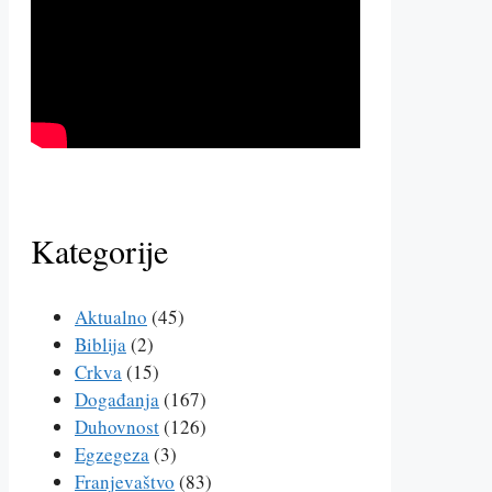
Kategorije
Aktualno
(45)
Biblija
(2)
Crkva
(15)
Događanja
(167)
Duhovnost
(126)
Egzegeza
(3)
Franjevaštvo
(83)