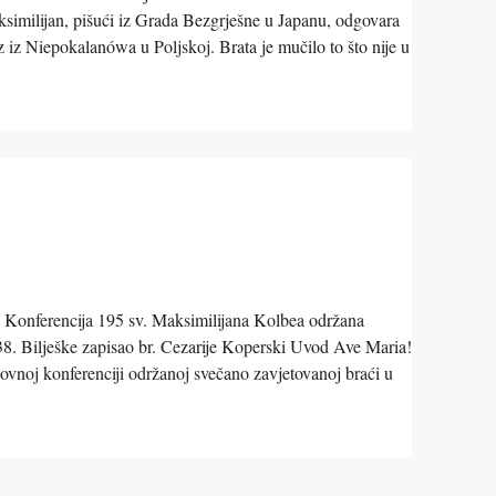
similijan, pišući iz Grada Bezgrješne u Japanu, odgovara
 iz Niepokalanówa u Poljskoj. Brata je mučilo to što nije u
: Konferencija 195 sv. Maksimilijana Kolbea održana
38. Bilješke zapisao br. Cezarije Koperski Uvod Ave Maria!
ovnoj konferenciji održanoj svečano zavjetovanoj braći u