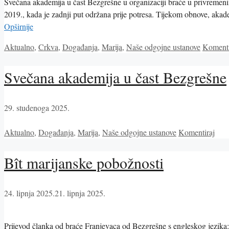
Svečana akademija u čast Bezgrešne u organizaciji braće u privremeni
2019., kada je zadnji put održana prije potresa. Tijekom obnove, ak
Opširnije
Kategorije
Aktualno
,
Crkva
,
Događanja
,
Marija
,
Naše odgojne ustanove
Komenti
Svečana akademija u čast Bezgrešne
29. studenoga 2025.
Kategorije
Aktualno
,
Događanja
,
Marija
,
Naše odgojne ustanove
Komentiraj
Bît marijanske pobožnosti
24. lipnja 2025.
21. lipnja 2025.
Prijevod članka od braće Franjevaca od Bezgrešne s engleskog jezika