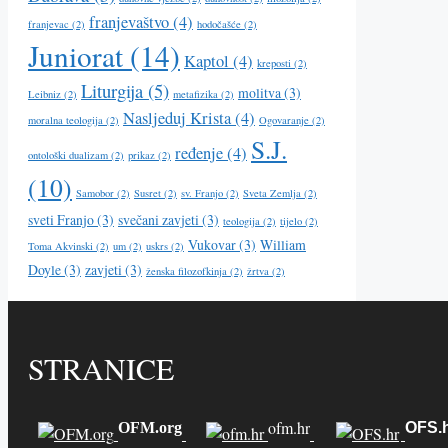
franjevaštvo
(4)
franjevac
(2)
hodočašće
(2)
Juniorat
(14)
Kaptol
(4)
kreposti
(2)
Liturgija
(5)
molitva
(3)
Leibniz
(2)
metafizika
(2)
Nasljeduj Krista
(4)
moralna teologija
(2)
Ogovaranje
(2)
S.J.
ređenje
(4)
ontološki dualizam
(2)
prikaz
(2)
(10)
Samobor
(2)
Susret
(2)
sv. Franjo
(2)
Sveta Zemlja
(2)
sveti Franjo
(3)
svečani zavjeti
(3)
teologija
(2)
tijelo
(2)
Vukovar
(3)
William
Toma Akvinski
(2)
um
(2)
uskrs
(2)
Doyle
(3)
zavjeti
(3)
ženska filozofkinja
(2)
žrtva
(2)
STRANICE
ofm.hr
OFM.org
OFS.