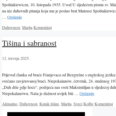
Spolitakiewiczu, 10. listopada 1935. Uvod U sljedećem pismu sv. Mak
na niz duhovnih pitanja koja mu je poslao brat Mateusz Spolitakiewicz
…
Opširnije
Kategorije
Duhovnost
,
Marija
Komentiraj
Tišina i sabranost
12. travnja 2025.
Prijevod članka od braće Franjevaca od Bezgrešne s engleskog jezika
svečano zavjetovanoj braći. Niepokalanów, četvrtak, 24. studenog 19
„Duh diše gdje hoće“, podsjeća nas sveti Maksimilijan u sljedećoj duh
Niepokalanówu. Naša je dužnost uvijek biti …
Opširnije
Kategorije
Oznake
Aktualno
,
Duhovnost
,
Kutak tišine
,
Marija
,
Sveci
Kolbe
Komentiraj