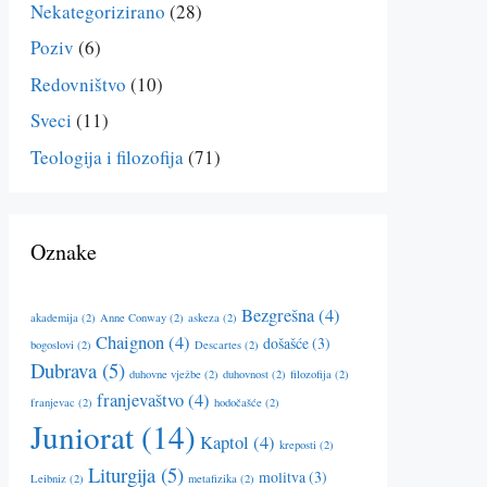
Nekategorizirano
(28)
Poziv
(6)
Redovništvo
(10)
Sveci
(11)
Teologija i filozofija
(71)
Oznake
Bezgrešna
(4)
akademija
(2)
Anne Conway
(2)
askeza
(2)
Chaignon
(4)
došašće
(3)
bogoslovi
(2)
Descartes
(2)
Dubrava
(5)
duhovne vježbe
(2)
duhovnost
(2)
filozofija
(2)
franjevaštvo
(4)
franjevac
(2)
hodočašće
(2)
Juniorat
(14)
Kaptol
(4)
kreposti
(2)
Liturgija
(5)
molitva
(3)
Leibniz
(2)
metafizika
(2)