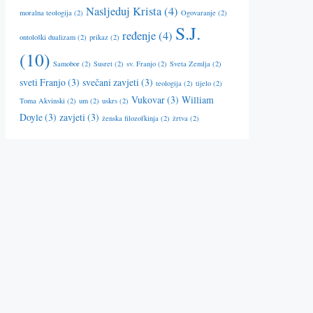
Nasljeduj Krista
(4)
moralna teologija
(2)
Ogovaranje
(2)
S.J.
ređenje
(4)
ontološki dualizam
(2)
prikaz
(2)
(10)
Samobor
(2)
Susret
(2)
sv. Franjo
(2)
Sveta Zemlja
(2)
sveti Franjo
(3)
svečani zavjeti
(3)
teologija
(2)
tijelo
(2)
Vukovar
(3)
William
Toma Akvinski
(2)
um
(2)
uskrs
(2)
Doyle
(3)
zavjeti
(3)
ženska filozofkinja
(2)
žrtva
(2)