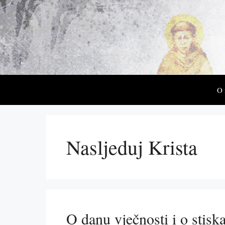
Preskoči
na
sadržaj
O
Nasljeduj Krista
O danu vječnosti i o stis