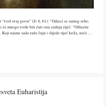
i “tvrd ovaj govor” (Iv 6, 61): “Odreci se samog sebe;
Ali će mnogo tvrđe biti čuti onu zadnju riječ: “Odlazite
 Koji naime sada rado čuju i slijede riječ križa, neće …
esveta Euharistija