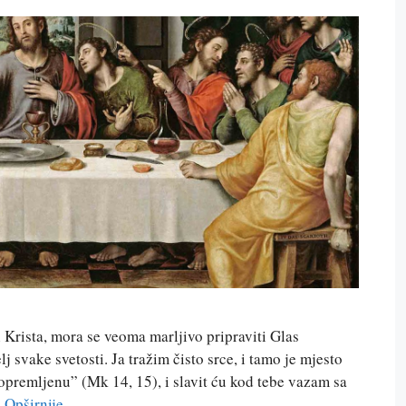
i Krista, mora se veoma marljivo pripraviti Glas
lj svake svetosti. Ja tražim čisto srce, i tamo je mjesto
premljenu” (Mk 14, 15), i slavit ću kod tebe vazam sa
…
Opširnije