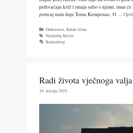
prihvaćaju križ i imaju udio s njime, imat će
poticaj nam daje Toma Kempenac: O …
Opši
Kategorije
Duhovnost
,
Kutak tišine
Oznake
Nasljeduj Krista
Komentiraj
Radi života vječnoga valja
19. travnja 2025.