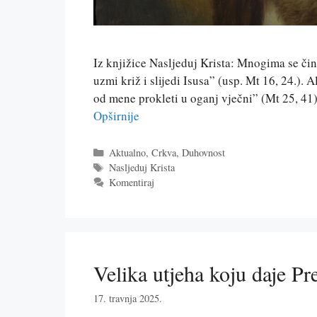
Iz knjižice Nasljeduj Krista: Mnogima se čin
uzmi križ i slijedi Isusa” (usp. Mt 16, 24.). 
od mene prokleti u oganj vječni” (Mt 25, 41).
Opširnije
Kategorije
Aktualno
,
Crkva
,
Duhovnost
Oznake
Nasljeduj Krista
Komentiraj
Velika utjeha koju daje Pr
17. travnja 2025.