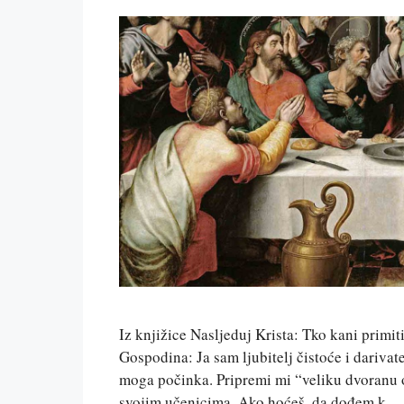
Iz knjižice Nasljeduj Krista: Tko kani primit
Gospodina: Ja sam ljubitelj čistoće i darivate
moga počinka. Pripremi mi “veliku dvoranu o
svojim učenicima. Ako hoćeš, da dođem k 