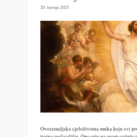
20. travnja 2025.
Ovozemaljska cjeloživotna muka koju svi prož
trajno počivalište. Ono nije na ovom svijetu