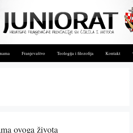
 nama
Franjevaštvo
Teologija i filozofija
Kontakt
kama ovoga života