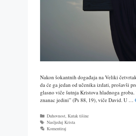
Nakon šokantnih događaja na Veliki četvrtak 
da će ga jedan od učenika izdati, prošavši pr
glasno viče šutnja Kristova hladnoga groba. 
znanac jedini” (Ps 88, 19), viče David. U …
Kategorije
Duhovnost
,
Kutak tišine
Oznake
Nasljeduj Krista
Komentiraj