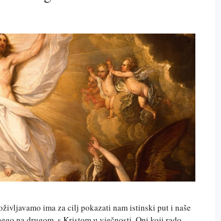
ivljavamo ima za cilj pokazati nam istinski put i naše
 nego na drugom, s Kristom u vječnosti. Oni koji rado