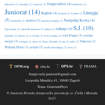
franjevaštvo
(4)
duhovnost
(2)
filozofija
(2)
franjevac
(2)
hodočašće
(2)
Juniorat
(14)
Liturgija
Kaptol
(4)
kreposti
(2)
Leibniz
(2)
(5)
Nasljeduj Krista
(4)
molitva
(3)
metafizika
(2)
moralna teologija
(2)
S.J.
(10)
ređenje
(4)
Ogovaranje
(2)
ontološki dualizam
(2)
prikaz
(2)
sveti Franjo
(3)
svečani
Samobor
(2)
Susret
(2)
sv. Franjo
(2)
Sveta Zemlja
(2)
zavjeti
(3)
Vukovar
(3)
teologija
(2)
tijelo
(2)
Toma Akvinski
(2)
um
(2)
uskrs
(2)
William Doyle
(3)
zavjeti
(3)
ženska filozofkinja
(2)
žrtva
(2)
ofm.hr
OFS.hr
OFM.org
FRAMA
franjevacki.juniorat@gmail.com
Leopolda Mandića 41, 10040 Zagreb
Tema:
GeneratePress
©
Juniorat Hvatske franjevačke provincije sv. Ćirila i Metoda,
2o21.