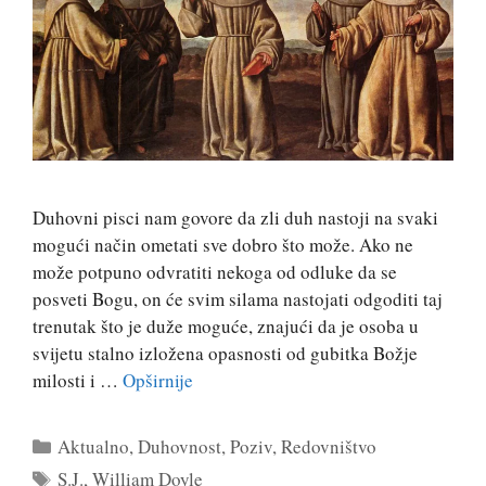
Duhovni pisci nam govore da zli duh nastoji na svaki
mogući način ometati sve dobro što može. Ako ne
može potpuno odvratiti nekoga od odluke da se
posveti Bogu, on će svim silama nastojati odgoditi taj
trenutak što je duže moguće, znajući da je osoba u
svijetu stalno izložena opasnosti od gubitka Božje
milosti i …
Opširnije
Kategorije
Aktualno
,
Duhovnost
,
Poziv
,
Redovništvo
Oznake
S.J.
,
William Doyle