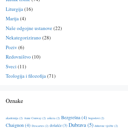
Liturgija
(16)
Marija
(4)
Naše odgojne ustanove
(22)
Nekategorizirano
(28)
Poziv
(6)
Redovništvo
(10)
Sveci
(11)
Teologija i filozofija
(71)
Oznake
Bezgrešna
(4)
akademija
(2)
Anne Conway
(2)
askeza
(2)
bogoslovi
(2)
Dubrava
(5)
Chaignon
(4)
došašće
(3)
Descartes
(2)
duhovne vježbe
(2)