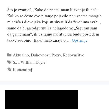
Što je zvanje? „Kako da znam imam li zvanje ili ne?“
Koliko se često ovo pitanje pojavilo na usnama mnogih
mladića i djevojaka koji su shvatili da život ima svrhu,
samo da bi ga odgurnuli s nelagodom: „Siguran sam
da ga nemam“, ili uz tajnu molitvu da budu pošteđeni
takve sudbine! Kako malo znaju o …
Opširnije
Kategorije
Aktualno
,
Duhovnost
,
Poziv
,
Redovništvo
Oznake
S.J.
,
William Doyle
Komentiraj