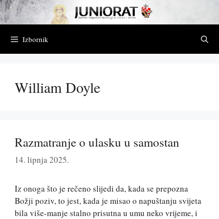
Preskoči
na
sadržaj
Izbornik
William Doyle
Razmatranje o ulasku u samostan
14. lipnja 2025.
Iz onoga što je rečeno slijedi da, kada se prepozna
Božji poziv, to jest, kada je misao o napuštanju svijeta
bila više-manje stalno prisutna u umu neko vrijeme, i