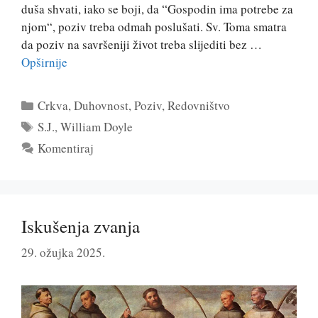
duša shvati, iako se boji, da “Gospodin ima potrebe za
njom“, poziv treba odmah poslušati. Sv. Toma smatra
da poziv na savršeniji život treba slijediti bez …
Opširnije
Kategorije
Crkva
,
Duhovnost
,
Poziv
,
Redovništvo
Oznake
S.J.
,
William Doyle
Komentiraj
Iskušenja zvanja
29. ožujka 2025.