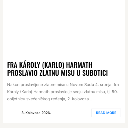
FRA KÁROLY (KARLO) HARMATH
PROSLAVIO ZLATNU MISU U SUBOTICI
Nakon proslavljene zlatne mise u Novom Sadu 4. srpnja, fra
Károly (Karlo) Harmath proslavio je svoju zlatnu misu, tj. 50.
obljetnicu svećeničkog ređenja, 2. kolovoza...
3. Kolovoza 2026.
READ MORE