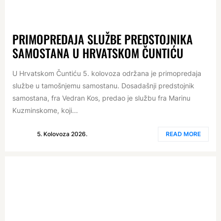
PRIMOPREDAJA SLUŽBE PREDSTOJNIKA
SAMOSTANA U HRVATSKOM ČUNTIĆU
U Hrvatskom Čuntiću 5. kolovoza održana je primopredaja
službe u tamošnjemu samostanu. Dosadašnji predstojnik
samostana, fra Vedran Kos, predao je službu fra Marinu
Kuzminskome, koji...
5. Kolovoza 2026.
READ MORE