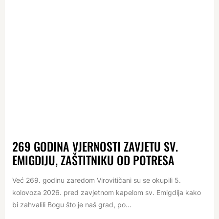
269 GODINA VJERNOSTI ZAVJETU SV.
EMIGDIJU, ZAŠTITNIKU OD POTRESA
Već 269. godinu zaredom Virovitičani su se okupili 5.
kolovoza 2026. pred zavjetnom kapelom sv. Emigdija kako
bi zahvalili Bogu što je naš grad, po...