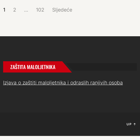
BROJEVI
1
2
…
102
Sljedeće
STRANICA
OBJAVA
ZAŠTITA MALOLJETNIKA
Izjava o zaštiti maloljetnika i odraslih ranjivih osoba
UP
↑