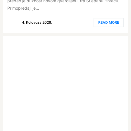
predao je dužnost novom gvardijanu, fra Stjepanu Hrkaču.
Primopredaji je...
4. Kolovoza 2026.
READ MORE