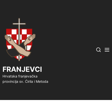
FRANJEVCI
Me
Search
FRANJEVCI
Hrvatska franjevačka
provincija sv. Ćirila i Metoda