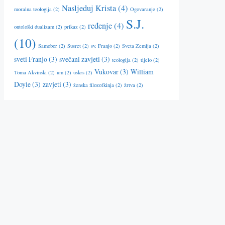
Nasljeduj Krista
(4)
moralna teologija
(2)
Ogovaranje
(2)
S.J.
ređenje
(4)
ontološki dualizam
(2)
prikaz
(2)
(10)
Samobor
(2)
Susret
(2)
sv. Franjo
(2)
Sveta Zemlja
(2)
sveti Franjo
(3)
svečani zavjeti
(3)
teologija
(2)
tijelo
(2)
Vukovar
(3)
William
Toma Akvinski
(2)
um
(2)
uskrs
(2)
Doyle
(3)
zavjeti
(3)
ženska filozofkinja
(2)
žrtva
(2)