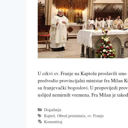
U crkvi sv. Franje na Kaptolu proslavili smo
predvodio provincijalni ministar fra Milan Kr
su franjevački bogoslovi. U propovijedi prov
uslijed nemirnih vremena. Fra Milan je tak
Kategorije
Događanja
Oznake
Kaptol
,
Obred preminuća
,
sv. Franjo
Komentiraj