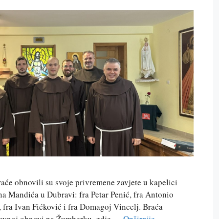
raće obnovili su svoje privremene zavjete u kapelici
 Mandića u Dubravi: fra Petar Penić, fra Antonio
, fra Ivan Fićković i fra Domagoj Vincelj. Braća
uhovnoj obnovi na Žumberku, gdje …
Opširnije