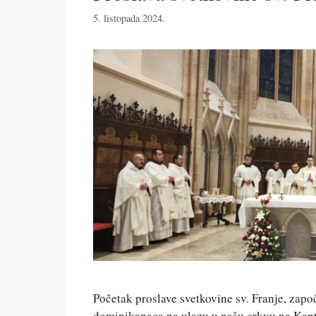
5. listopada 2024.
Početak proslave svetkovine sv. Franje, zap
dominikanaca na ulazu u našu crkvu na Kapto