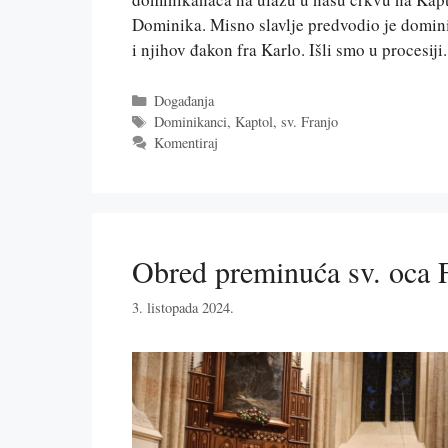
Dominika. Misno slavlje predvodio je dominik
i njihov đakon fra Karlo. Išli smo u procesi
Kategorije
Događanja
Oznake
Dominikanci
,
Kaptol
,
sv. Franjo
Komentiraj
Obred preminuća sv. oca 
3. listopada 2024.