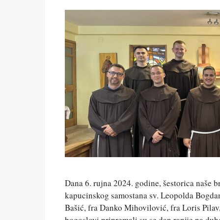
Dana 6. rujna 2024. godine, šestorica naše b
kapucinskog samostana sv. Leopolda Bogdana
Bašić, fra Danko Mihovilović, fra Loris Pilav
bogoslovi pripremali su se dan ranije na d