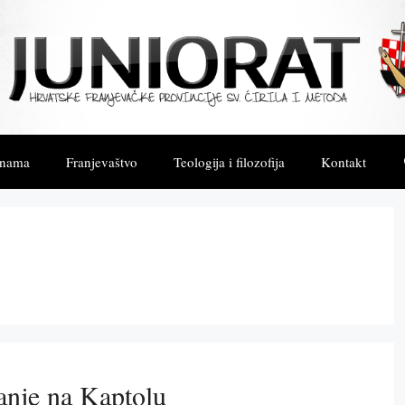
 nama
Franjevaštvo
Teologija i filozofija
Kontakt
ranje na Kaptolu