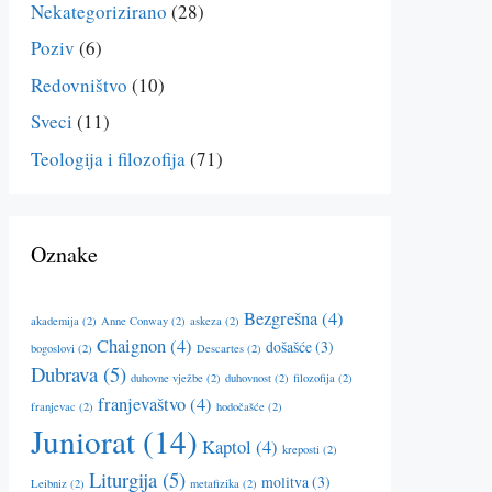
Nekategorizirano
(28)
Poziv
(6)
Redovništvo
(10)
Sveci
(11)
Teologija i filozofija
(71)
Oznake
Bezgrešna
(4)
akademija
(2)
Anne Conway
(2)
askeza
(2)
Chaignon
(4)
došašće
(3)
bogoslovi
(2)
Descartes
(2)
Dubrava
(5)
duhovne vježbe
(2)
duhovnost
(2)
filozofija
(2)
franjevaštvo
(4)
franjevac
(2)
hodočašće
(2)
Juniorat
(14)
Kaptol
(4)
kreposti
(2)
Liturgija
(5)
molitva
(3)
Leibniz
(2)
metafizika
(2)