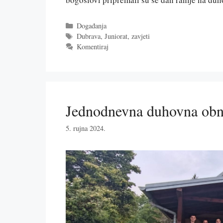
Kategorije
Događanja
Oznake
Dubrava
,
Juniorat
,
zavjeti
Komentiraj
Jednodnevna duhovna ob
5. rujna 2024.