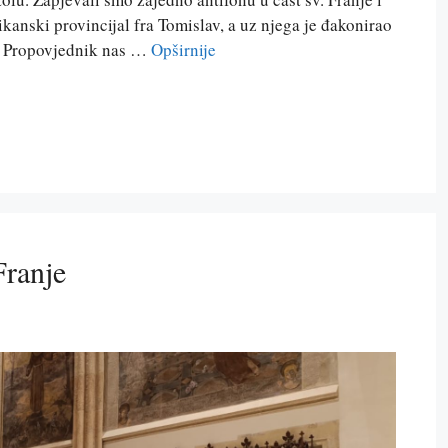
anski provincijal fra Tomislav, a uz njega je đakonirao
ji. Propovjednik nas …
Opširnije
Franje