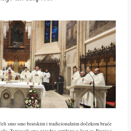
očeli smo smo bratskim i tradicionalnim dočekom braće
lu. Zapjevali smo zajedno antifonu u čast sv. Franje i