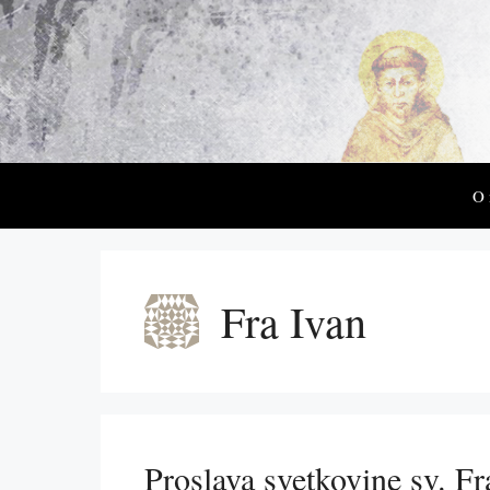
Preskoči
na
sadržaj
O
Fra Ivan
Proslava svetkovine sv. F