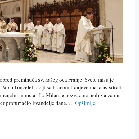
 obred preminuća sv. našeg oca Franje. Svetu misu je
išto u koncelebraciji sa braćom franjevcima, a asistirali
incijalni ministar fra Milan je pozvao na molitvu za mir
ođer protumačio Evanđelje dana, …
Opširnije