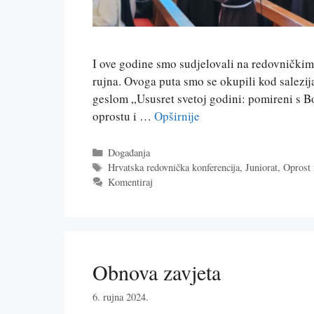
I ove godine smo sudjelovali na redovničkim 
rujna. Ovoga puta smo se okupili kod salezij
geslom „Ususret svetoj godini: pomireni s 
oprostu i …
Opširnije
Kategorije
Događanja
Oznake
Hrvatska redovnička konferencija
,
Juniorat
,
Oprost 
Komentiraj
Obnova zavjeta
6. rujna 2024.