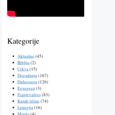
Kategorije
Aktualno
(45)
Biblija
(2)
Crkva
(15)
Događanja
(167)
Duhovnost
(126)
Egzegeza
(3)
Franjevaštvo
(83)
Kutak tišine
(74)
Liturgija
(16)
Marija
(4)