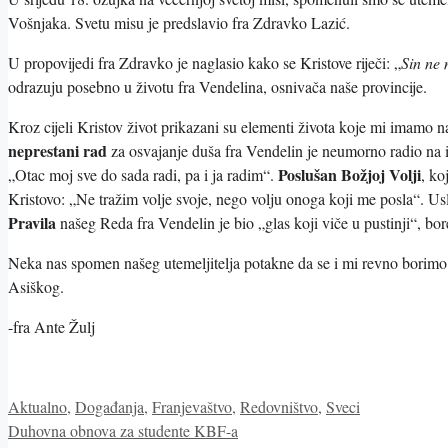
Vošnjaka. Svetu misu je predslavio fra Zdravko Lazić.
U propovijedi fra Zdravko je naglasio kako se Kristove riječi: „
Sin ne 
odrazuju posebno u životu fra Vendelina, osnivača naše provincije.
Kroz cijeli Kristov život prikazani su elementi života koje mi imamo n
neprestani rad
za osvajanje duša fra Vendelin je neumorno radio na i
Poslušan Božjoj Volji
„Otac moj sve do sada radi, pa i ja radim“.
, ko
Kristovo: „Ne tražim volje svoje, nego volju onoga koji me posla“. Usl
Pravila
našeg Reda fra Vendelin je bio „glas koji viče u pustinji“, bor
Neka nas spomen našeg utemeljitelja potakne da se i mi revno borimo z
Asiškog.
-fra Ante Žulj
Kategorije
Aktualno
,
Događanja
,
Franjevaštvo
,
Redovništvo
,
Sveci
Duhovna obnova za studente KBF-a