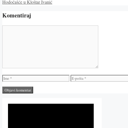
Hodočašće u Kloštar Ivanić
Komentiraj
Komentar
Ime
E-
pošta