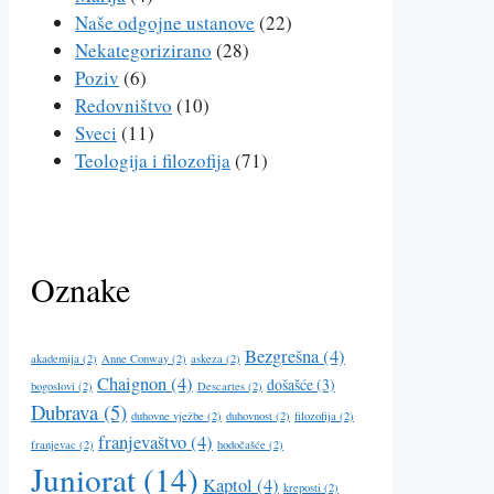
Naše odgojne ustanove
(22)
Nekategorizirano
(28)
Poziv
(6)
Redovništvo
(10)
Sveci
(11)
Teologija i filozofija
(71)
Oznake
Bezgrešna
(4)
akademija
(2)
Anne Conway
(2)
askeza
(2)
Chaignon
(4)
došašće
(3)
bogoslovi
(2)
Descartes
(2)
Dubrava
(5)
duhovne vježbe
(2)
duhovnost
(2)
filozofija
(2)
franjevaštvo
(4)
franjevac
(2)
hodočašće
(2)
Juniorat
(14)
Kaptol
(4)
kreposti
(2)