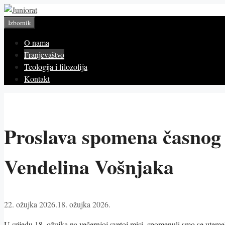
Preskoči
na
Izbornik
sadržaj
O nama
Franjevaštvo
Teologija i filozofija
Kontakt
Proslava spomena časnog 
Vendelina Vošnjaka
22. ožujka 2026.
18. ožujka 2026.
U srijedu 18. ožujka na večernjoj svetoj misi, spomenuli smo se uteme