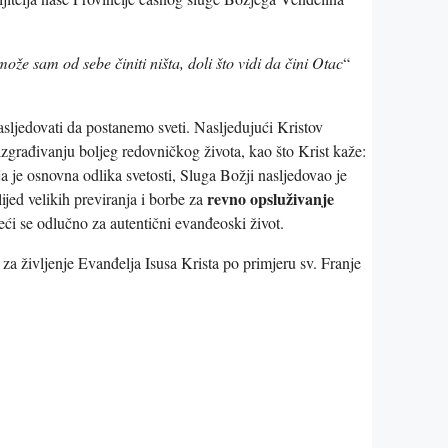
može sam od sebe činiti ništa, doli što vidi da čini Otac
“
asljedovati da postanemo sveti. Nasljedujući Kristov
zgrađivanju boljeg redovničkog života, kao što Krist kaže:
ja je osnovna odlika svetosti, Sluga Božji nasljedovao je
revno opsluživanje
ijed velikih previranja i borbe za
eći se odlučno za autentični evanđeoski život.
a življenje Evanđelja Isusa Krista po primjeru sv. Franje