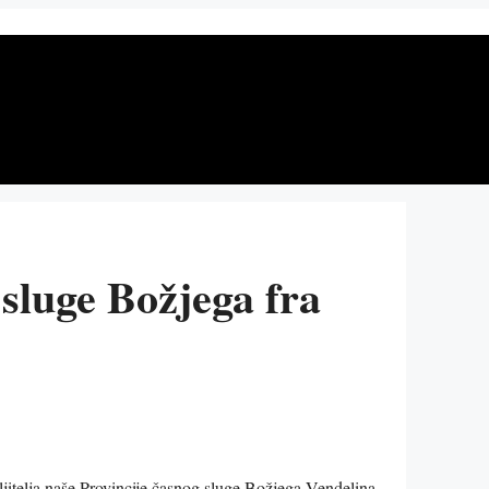
sluge Božjega fra
ljitelja naše Provincije časnog sluge Božjega Vendelina