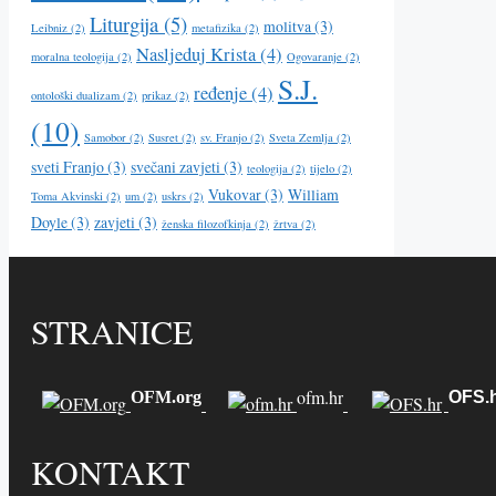
Liturgija
(5)
molitva
(3)
Leibniz
(2)
metafizika
(2)
Nasljeduj Krista
(4)
moralna teologija
(2)
Ogovaranje
(2)
S.J.
ređenje
(4)
ontološki dualizam
(2)
prikaz
(2)
(10)
Samobor
(2)
Susret
(2)
sv. Franjo
(2)
Sveta Zemlja
(2)
sveti Franjo
(3)
svečani zavjeti
(3)
teologija
(2)
tijelo
(2)
Vukovar
(3)
William
Toma Akvinski
(2)
um
(2)
uskrs
(2)
Doyle
(3)
zavjeti
(3)
ženska filozofkinja
(2)
žrtva
(2)
STRANICE
ofm.hr
OFM.org
OFS.
KONTAKT