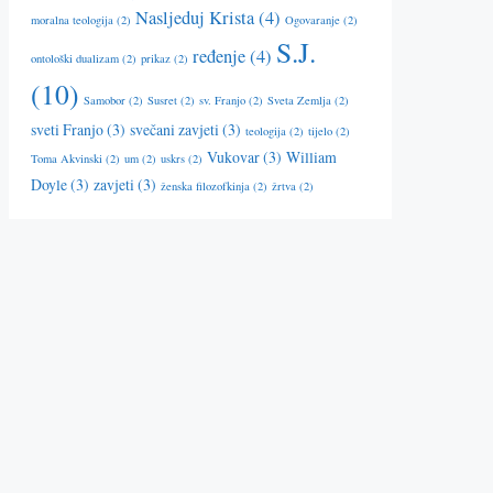
Nasljeduj Krista
(4)
moralna teologija
(2)
Ogovaranje
(2)
S.J.
ređenje
(4)
ontološki dualizam
(2)
prikaz
(2)
(10)
Samobor
(2)
Susret
(2)
sv. Franjo
(2)
Sveta Zemlja
(2)
sveti Franjo
(3)
svečani zavjeti
(3)
teologija
(2)
tijelo
(2)
Vukovar
(3)
William
Toma Akvinski
(2)
um
(2)
uskrs
(2)
Doyle
(3)
zavjeti
(3)
ženska filozofkinja
(2)
žrtva
(2)