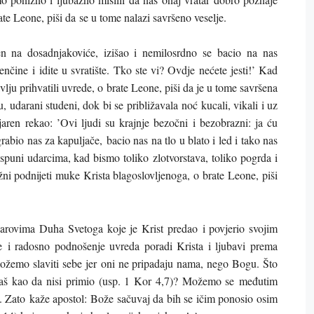
ate Leone, piši da se u tome nalazi savršeno veselje.
đen na dosadnjakoviće, izišao i nemilosrdno se bacio na nas
nčine i idite u svratište. Tko ste vi? Ovdje nećete jesti!’ Kad
vlju prihvatili uvrede, o brate Leone, piši da je u tome savršena
, udarani studeni, dok bi se približavala noć kucali, vikali i uz
jaren rekao: ’Ovi ljudi su krajnje bezočni i bezobrazni: ja ću
rabio nas za kapuljače, bacio nas na tlo u blato i led i tako nas
puni udarcima, kad bismo toliko zlotvorstava, toliko pogrda i
ni podnijeti muke Krista blagoslovljenoga, o brate Leone, piši
arovima Duha Svetoga koje je Krist predao i povjerio svojim
be i radosno podnošenje uvreda poradi Krista i ljubavi prema
emo slaviti sebe jer oni ne pripadaju nama, nego Bogu. Što
staš kao da nisi primio (usp. 1 Kor 4,7)? Možemo se međutim
ma. Zato kaže apostol: Bože sačuvaj da bih se ičim ponosio osim