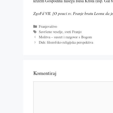
križem Gospodina našega Isusa Krista (usp. Gal 
ZgoFd VII. [O pouci sv. Franje bratu Leonu da je 
Kategorije
Franjevaštvo
Oznake
Savršeno veselje
,
sveti Franjo
Molitva – susret i razgovor s Bogom
Duh: filozofsko-religijska perspektiva
Komentiraj
Komentar