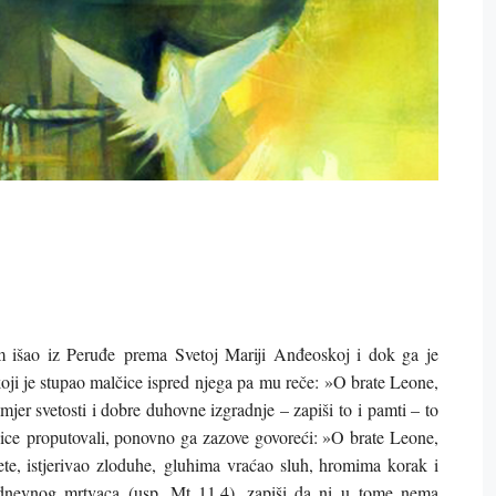
 išao iz Peruđe prema Svetoj Mariji Anđeoskoj i dok ga je
oji je stupao malčice ispred njega pa mu reče: »O brate Leone,
imjer svetosti i dobre duhovne izgradnje – zapiši to i pamti – to
lčice proputovali, ponovno ga zazove govoreći: »O brate Leone,
zete, istjerivao zloduhe, gluhima vraćao sluh, hromima korak i
odnevnog mrtvaca (usp. Mt 11,4), zapiši da ni u tome nema