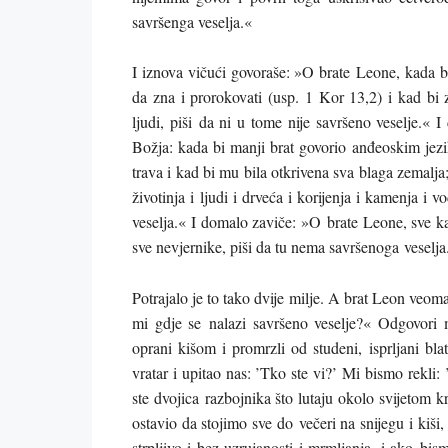
savršenga veselja.«
I iznova vičući govoraše: »O brate Leone, kada bi
da zna i prorokovati (usp. 1 Kor 13,2) i kad bi 
ljudi, piši da ni u tome nije savršeno veselje.«
Božja: kada bi manji brat govorio anđeoskim jezi
trava i kad bi mu bila otkrivena sva blaga zemalja;
životinja i ljudi i drveća i korijenja i kamenja i 
veselja.« I domalo zaviče: »O brate Leone, sve ka
sve nevjernike, piši da tu nema savršenoga veselja
Potrajalo je to tako dvije milje. A brat Leon ve
mi gdje se nalazi savršeno veselje?« Odgovori
oprani kišom i promrzli od studeni, isprljani bl
vratar i upitao nas: ’Tko ste vi?’ Mi bismo rekli
ste dvojica razbojnika što lutaju okolo svijetom k
ostavio da stojimo sve do večeri na snijegu i kiši,
strpljivo i bez uzrujanosti i mrmljanja, i ako bi