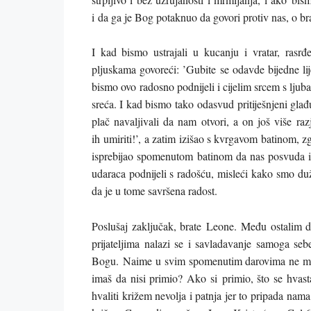
i da ga je Bog potaknuo da govori protiv nas, o br
I kad bismo ustrajali u kucanju i vratar, rasr
pljuskama govoreći: ’Gubite se odavde bijedne lije
bismo ovo radosno podnijeli i cijelim srcem s ljuba
sreća. I kad bismo tako odasvud pritiješnjeni glađu
plač navaljivali da nam otvori, a on još više raz
ih umiriti!’, a zatim izišao s kvrgavom batinom, zg
isprebijao spomenutom batinom da nas posvuda is
udaraca podnijeli s radošću, misleći kako smo duž
da je u tome savršena radost.
Poslušaj zaključak, brate Leone. Među ostalim d
prijateljima nalazi se i savladavanje samoga se
Bogu. Naime u svim spomenutim darovima ne mož
imaš da nisi primio? Ako si primio, što se hva
hvaliti križem nevolja i patnja jer to pripada na