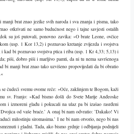
 manji brat znao jezike svih naroda i sva znanja i pisma, tako
znao otkrivati ne samo budućnost nego i tajne savjesti ostalih
 I dok su još putovali, ponovno zavika: »O brate Leone, ovčice
kom (usp. 1 Kor 13,2) i poznavao kretanje zvijezda i svojstva
 i kad bi poznavao svojstva ptica i riba (usp. 1 Kr 4,33; 5,13) i
voda; piši, dobro piši i marljivo pamti, da ni tu nema savršenoga
d bi manji brat znao tako uzvišeno propovijedati da bi obratio
.«
oma se čudeći svemu ovome reče: »Oče, zaklinjem te Bogom, kaži
 mu sv. Franjo: »Kad bismo došli do Svete Marije Anđeoske
atom i izmoreni glađu i pokucali na ulaz pa bi izašao rasrđeni
: ’Dvojica od vaše braće.’ A onaj bi nam odvratio: ’Dakako! Vi
radući milostinju siromasima.’ I ne bi nam otvorio, nego bi nas
 smrznuti i gladni. Tada, ako bismo grdnje i odbijanja podnijeli
smo ponizno i ljubazno mislili da nas onaj vratar dobro poznaje