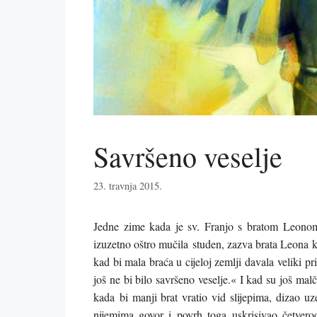
Savršeno veselje
23. travnja 2015.
Jedne zime kada je sv. Franjo s bratom Leonom
izuzetno oštro mučila studen, zazva brata Leona k
kad bi mala braća u cijeloj zemlji davala veliki pr
još ne bi bilo savršeno veselje.« I kad su još ma
kada bi manji brat vratio vid slijepima, dizao u
nijemima govor i povrh toga uskrisivao četver