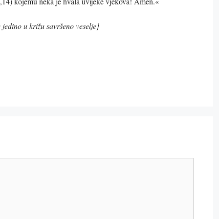
6,14) kojemu neka je hvala uvijeke vjekova! Amen.«
jedino u križu savršeno veselje]