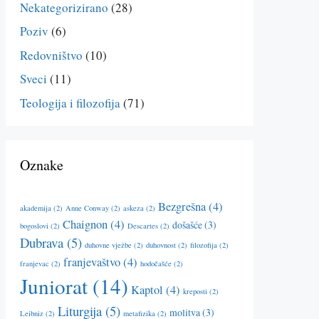
Nekategorizirano
(28)
Poziv
(6)
Redovništvo
(10)
Sveci
(11)
Teologija i filozofija
(71)
Oznake
Bezgrešna
(4)
akademija
(2)
Anne Conway
(2)
askeza
(2)
Chaignon
(4)
došašće
(3)
bogoslovi
(2)
Descartes
(2)
Dubrava
(5)
duhovne vježbe
(2)
duhovnost
(2)
filozofija
(2)
franjevaštvo
(4)
franjevac
(2)
hodočašće
(2)
Juniorat
(14)
Kaptol
(4)
kreposti
(2)
Liturgija
(5)
molitva
(3)
Leibniz
(2)
metafizika
(2)