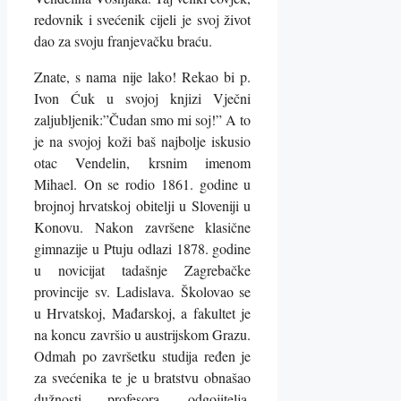
redovnik i svećenik cijeli je svoj život
dao za svoju franjevačku braću.
Znate, s nama nije lako! Rekao bi p.
Ivon Ćuk u svojoj knjizi Vječni
zaljubljenik:”Čudan smo mi soj!” A to
je na svojoj koži baš najbolje iskusio
otac Vendelin, krsnim imenom
Mihael.
On se rodio 1861. godine u
brojnoj hrvatskoj obitelji u Sloveniji u
Konovu. Nakon završene klasične
gimnazije u Ptuju odlazi 1878. godine
u novicijat tadašnje Zagrebačke
provincije sv. Ladislava. Školovao se
u Hrvatskoj, Mađarskoj, a fakultet je
na koncu završio u austrijskom Grazu.
Odmah po završetku studija ređen je
za svećenika te je u bratstvu obnašao
dužnosti profesora, odgojitelja,