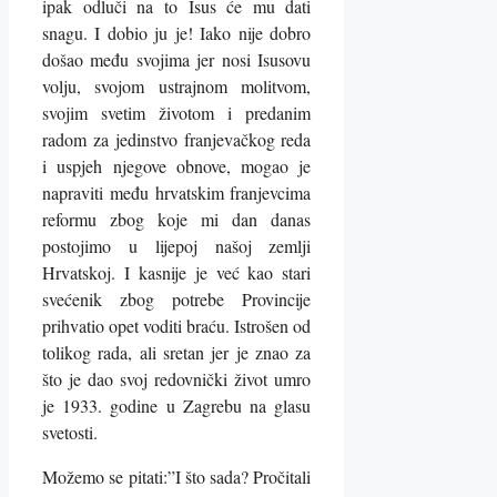
ipak odluči na to Isus će mu dati
snagu. I dobio ju je! Iako nije dobro
došao među svojima jer nosi Isusovu
volju, svojom ustrajnom molitvom,
svojim svetim životom i predanim
radom za jedinstvo franjevačkog reda
i uspjeh njegove obnove, mogao je
napraviti među hrvatskim franjevcima
reformu zbog koje mi dan danas
postojimo u lijepoj našoj zemlji
Hrvatskoj. I kasnije je već kao stari
svećenik zbog potrebe Provincije
prihvatio opet voditi braću. Istrošen od
tolikog rada, ali sretan jer je znao za
što je dao svoj redovnički život umro
je 1933. godine u Zagrebu na glasu
svetosti.
Možemo se pitati:”I što sada? Pročitali