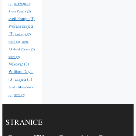
(2)
sv. Franjo
(2)
Sveta Zemlja
(2)
sveti Franjo
(3)
svečani zavjeti
(3)
teologija
(2)
tijelo
(2)
Toma
Akvinski
(2)
um
(2)
uskrs
(2)
Vukovar
(3)
William Doyle
(3)
zavjeti
(3)
ženska filozofkinja
(2)
žrtva
(2)
STRANICE