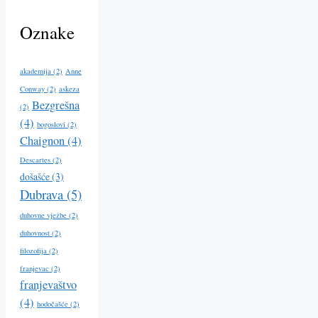
Oznake
akademija
(2)
Anne
Conway
(2)
askeza
Bezgrešna
(2)
(4)
bogoslovi
(2)
Chaignon
(4)
Descartes
(2)
došašće
(3)
Dubrava
(5)
duhovne vježbe
(2)
duhovnost
(2)
filozofija
(2)
franjevac
(2)
franjevaštvo
(4)
hodočašće
(2)