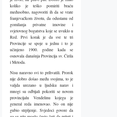
koliko je teško pomiriti braću
međusobno, nagovoriti ih da se vrate
franjevačkom životu, da odustanu od
gomilanja privatne imovine i
svjetovnog bogatstva koje se uvuklo u
Red. Prvi korak je da sve te tri
Provincije se spoje u jednu i to je
učinjeno 1900. godine kada se
osnovala današnja Provincija sv. Ćirila
i Metoda.
Nisu naravno svi to prihvatili. Prorok
nije dobro došao među svojima, to je
valjda urezano u ljudsku narav i
mnogi su odbijali pokoriti se novom
provincijalu Vendelinu kojega je
general reda imenovao. No on nije
gubio strpljenje. Svjedoci govore da
ga se nije moglo često čuti da prijeti i