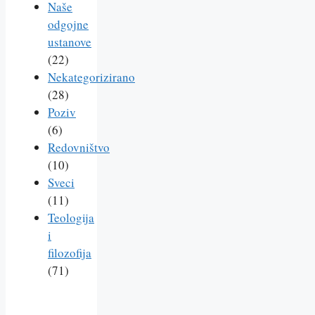
Naše
odgojne
ustanove
(22)
Nekategorizirano
(28)
Poziv
(6)
Redovništvo
(10)
Sveci
(11)
Teologija
i
filozofija
(71)