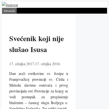
Preskoči
na
Izbornik
sadržaj
Svećenik koji nije
slušao Isusa
17. ožujka 2017.
17. ožujka 2016.
Dan uoči svetkovine sv. Josipa u
Franjevačkoj provinciji sv. Ćirila i
Metoda slavimo osnivača i prvog
provincijala ove Provincije za kojeg se
vodi postupak za proglašenje
blaženim – časnog slugu Božjega o.
Vendelina Vošnjaka. Taj veliki čovjek,