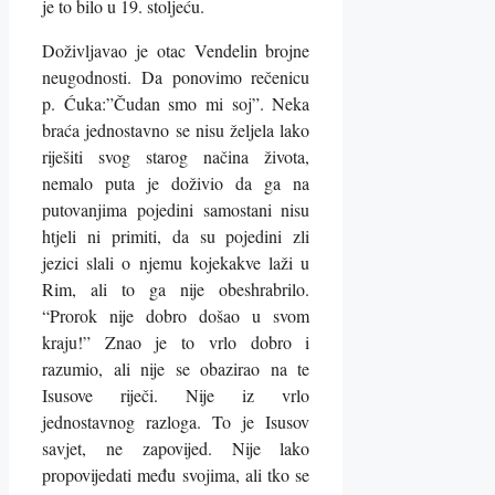
je to bilo u 19. stoljeću.
Doživljavao je otac Vendelin brojne
neugodnosti. Da ponovimo rečenicu
p. Ćuka:”Čudan smo mi soj”. Neka
braća jednostavno se nisu željela lako
riješiti svog starog načina života,
nemalo puta je doživio da ga na
putovanjima pojedini samostani nisu
htjeli ni primiti, da su pojedini zli
jezici slali o njemu kojekakve laži u
Rim, ali to ga nije obeshrabrilo.
“Prorok nije dobro došao u svom
kraju!” Znao je to vrlo dobro i
razumio, ali nije se obazirao na te
Isusove riječi. Nije iz vrlo
jednostavnog razloga. To je Isusov
savjet, ne zapovijed. Nije lako
propovijedati među svojima, ali tko se