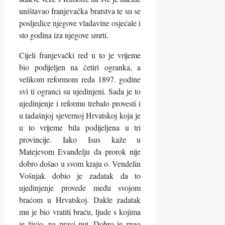
uništavao franjevačka bratstva te su se
posljedice njegove vladavine osjećale i
sto godina iza njegove smrti.
Cijeli franjevački red u to je vrijeme
bio podijeljen na četiri ogranka, a
velikom reformom reda 1897. godine
svi ti ogranci su ujedinjeni. Sada je to
ujedinjenje i reformu trebalo provesti i
u tadašnjoj sjevernoj Hrvatskoj koja je
u to vrijeme bila podijeljena u tri
provincije. Iako Isus kaže u
Matejevom Evanđelju da prorok nije
dobro došao u svom kraju o. Vendelin
Vošnjak dobio je zadatak da to
ujedinjenje provede među svojom
braćom u Hrvatskoj. Dakle zadatak
mu je bio vratiti braću, ljude s kojima
je živio, na pravi put. Dobro je znao