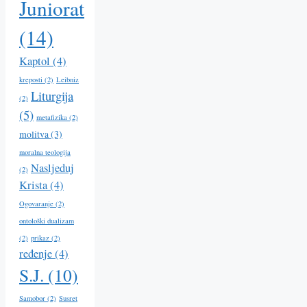
Juniorat
(14)
Kaptol
(4)
kreposti
(2)
Leibniz
Liturgija
(2)
(5)
metafizika
(2)
molitva
(3)
moralna teologija
Nasljeduj
(2)
Krista
(4)
Ogovaranje
(2)
ontološki dualizam
(2)
prikaz
(2)
ređenje
(4)
S.J.
(10)
Samobor
(2)
Susret