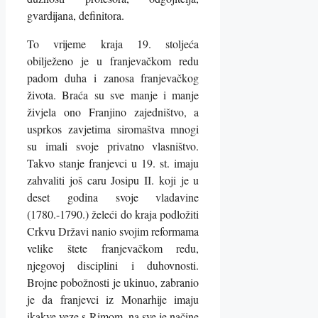
gvardijana, definitora.
To vrijeme kraja 19. stoljeća
obilježeno je u franjevačkom redu
padom duha i zanosa franjevačkog
života. Braća su sve manje i manje
živjela ono Franjino zajedništvo, a
usprkos zavjetima siromaštva mnogi
su imali svoje privatno vlasništvo.
Takvo stanje franjevci u 19. st. imaju
zahvaliti još caru Josipu II. koji je u
deset godina svoje vladavine
(1780.-1790.) želeći do kraja podložiti
Crkvu Državi nanio svojim reformama
velike štete franjevačkom redu,
njegovoj disciplini i duhovnosti.
Brojne pobožnosti je ukinuo, zabranio
je da franjevci iz Monarhije imaju
ikakve veze s Rimom, na sve je načine