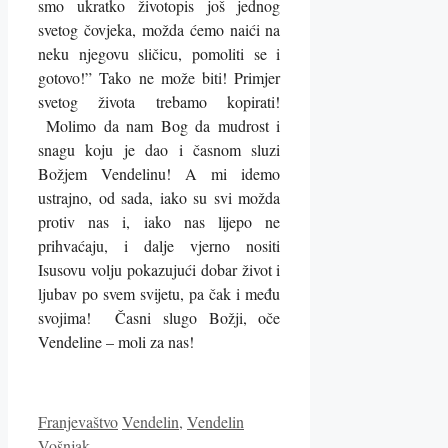
smo ukratko životopis još jednog
svetog čovjeka, možda ćemo naići na
neku njegovu sličicu, pomoliti se i
gotovo!”
Tako ne može biti! Primjer
svetog života trebamo kopirati!
Molimo da nam Bog da mudrost i
snagu koju je dao i časnom sluzi
Božjem Vendelinu! A mi idemo
ustrajno, od sada, iako su svi možda
protiv nas i, iako nas lijepo ne
prihvaćaju, i dalje vjerno nositi
Isusovu volju pokazujući dobar život i
ljubav po svem svijetu, pa čak i među
svojima!
Časni slugo Božji, oče
Vendeline – moli za nas!
Kategorije
Oznake
Franjevaštvo
Vendelin
,
Vendelin
Vošnjak