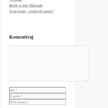
Božje je ime Milosrđe
Sveti Josip – realist ili sanjar?
Komentiraj
Komentar
Ime
E-
pošta
Web-
stranica