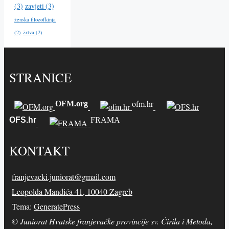
(3)
zavjeti
(3)
ženska filozofkinja
(2)
žrtva
(2)
STRANICE
ofm.hr
OFM.org
OFS.hr
FRAMA
KONTAKT
franjevacki.juniorat@gmail.com
Leopolda Mandića 41, 10040 Zagreb
Tema:
GeneratePress
©
Juniorat Hvatske franjevačke provincije sv. Ćirila i Metoda,