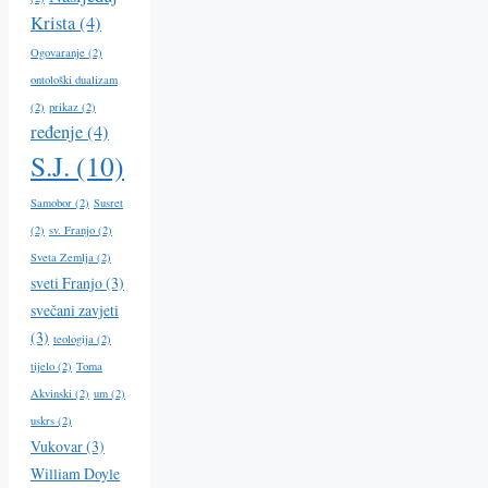
Krista
(4)
Ogovaranje
(2)
ontološki dualizam
(2)
prikaz
(2)
ređenje
(4)
S.J.
(10)
Samobor
(2)
Susret
(2)
sv. Franjo
(2)
Sveta Zemlja
(2)
sveti Franjo
(3)
svečani zavjeti
(3)
teologija
(2)
tijelo
(2)
Toma
Akvinski
(2)
um
(2)
uskrs
(2)
Vukovar
(3)
William Doyle