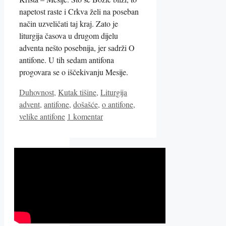
napetost raste i Crkva želi na poseban
način uzveličati taj kraj. Zato je
liturgija časova u drugom dijelu
adventa nešto posebnija, jer sadrži O
antifone. U tih sedam antifona
progovara se o iščekivanju Mesije.
Kategorije
Oznake
Duhovnost
,
Kutak tišine
,
Liturgija
advent
,
antifone
,
došašće
,
o antifone
,
velike antifone
1 komentar