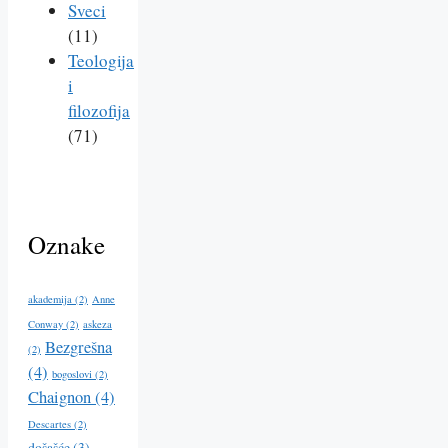
Sveci
(11)
Teologija
i
filozofija
(71)
Oznake
akademija
(2)
Anne
Conway
(2)
askeza
Bezgrešna
(2)
(4)
bogoslovi
(2)
Chaignon
(4)
Descartes
(2)
došašće
(3)