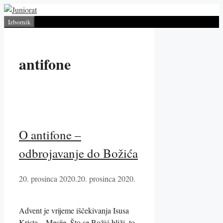
Preskoči
na
Izbornik
sadržaj
antifone
O antifone –
odbrojavanje do Božića
20. prosinca 2020.
20. prosinca 2020.
Advent je vrijeme iščekivanja Isusa
Krista – Mesije. Što se Božić bliži, to