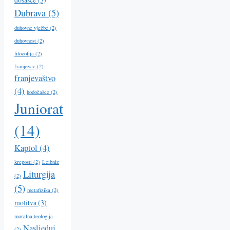
Dubrava
(5)
duhovne vježbe
(2)
duhovnost
(2)
filozofija
(2)
franjevac
(2)
franjevaštvo
(4)
hodočašće
(2)
Juniorat
(14)
Kaptol
(4)
kreposti
(2)
Leibniz
Liturgija
(2)
(5)
metafizika
(2)
molitva
(3)
moralna teologija
Nasljeduj
(2)