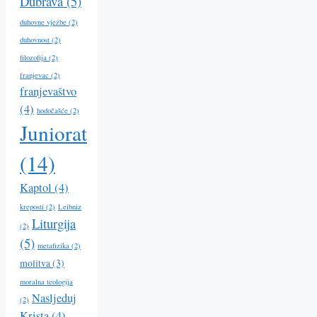
Dubrava
(5)
duhovne vježbe
(2)
duhovnost
(2)
filozofija
(2)
franjevac
(2)
franjevaštvo
(4)
hodočašće
(2)
Juniorat
(14)
Kaptol
(4)
kreposti
(2)
Leibniz
Liturgija
(2)
(5)
metafizika
(2)
molitva
(3)
moralna teologija
Nasljeduj
(2)
Krista
(4)