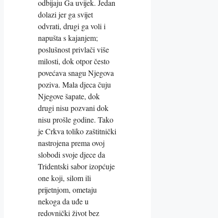
odbijaju Ga uvijek. Jedan
dolazi jer ga svijet
odvrati, drugi ga voli i
napušta s kajanjem;
poslušnost privlači više
milosti, dok otpor često
povećava snagu Njegova
poziva. Mala djeca čuju
Njegove šapate, dok
drugi nisu pozvani dok
nisu prošle godine. Tako
je Crkva toliko zaštitnički
nastrojena prema ovoj
slobodi svoje djece da
Tridentski sabor izopćuje
one koji, silom ili
prijetnjom, ometaju
nekoga da uđe u
redovnički život bez