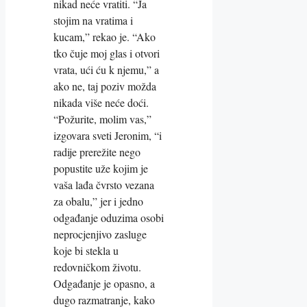
nikad neće vratiti. “Ja
stojim na vratima i
kucam,” rekao je. “Ako
tko čuje moj glas i otvori
vrata, ući ću k njemu,” a
ako ne, taj poziv možda
nikada više neće doći.
“Požurite, molim vas,”
izgovara sveti Jeronim, “i
radije prerežite nego
popustite uže kojim je
vaša lađa čvrsto vezana
za obalu,” jer i jedno
odgađanje oduzima osobi
neprocjenjivo zasluge
koje bi stekla u
redovničkom životu.
Odgađanje je opasno, a
dugo razmatranje, kako