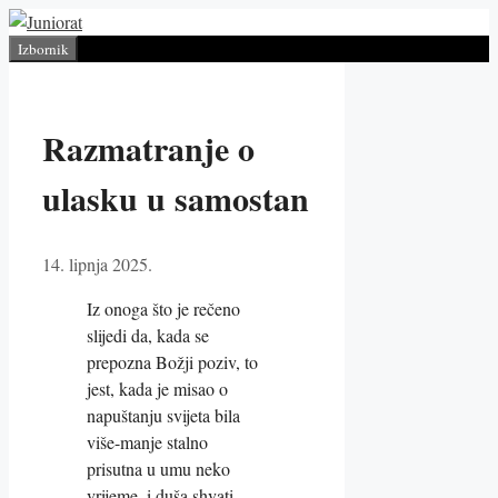
Preskoči
na
Izbornik
sadržaj
Razmatranje o
ulasku u samostan
14. lipnja 2025.
Iz onoga što je rečeno
slijedi da, kada se
prepozna Božji poziv, to
jest, kada je misao o
napuštanju svijeta bila
više-manje stalno
prisutna u umu neko
vrijeme, i duša shvati,