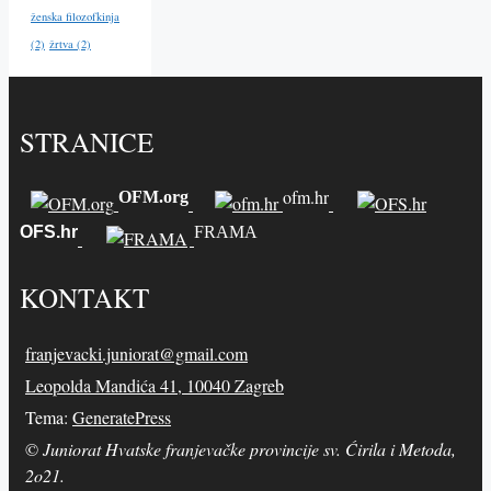
ženska filozofkinja
(2)
žrtva
(2)
STRANICE
ofm.hr
OFM.org
OFS.hr
FRAMA
KONTAKT
franjevacki.juniorat@gmail.com
Leopolda Mandića 41, 10040 Zagreb
Tema:
GeneratePress
©
Juniorat Hvatske franjevačke provincije sv. Ćirila i Metoda,
2o21.