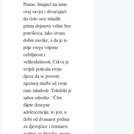
Pismo. Imajući na umu
ovaj savjet i shvaćajući
da čisto srce mladih
prima dojmove vrline bez
poteškoća, lako stvara
dobre navike, a da je to
prije svega vrijeme
ozbiljnosti i
velikodušnosti, Crkva je
uvijek poticala svoju
djecu da se posvete
njezinoj službi od svoje
rane mladosti. Toledski je
sabor odredio: “Čim
dijete dosegne
adolescenciju, to jest, u
dobi od dvanaest godina
za djevojčice i četrnaest
godina za dječake, mogu