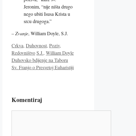
Jeronim, “nije ništa drugo
nego ubiti Isusa Krista u
srcu drugoga.”
–
Zvanje
, William Doyle, S.J.
Kategorije
Crkva
,
Duhovnost
,
Poziv
,
Oznake
Redovništvo
S.J.
,
William Doyle
Duhovsko bdijenje na Taboru
Sv. Franjo o Presvetoj Euharistiji
Komentiraj
Komentar