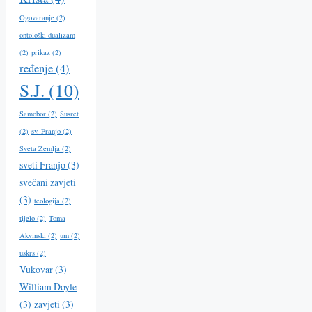
Ogovaranje
(2)
ontološki dualizam
(2)
prikaz
(2)
ređenje
(4)
S.J.
(10)
Samobor
(2)
Susret
(2)
sv. Franjo
(2)
Sveta Zemlja
(2)
sveti Franjo
(3)
svečani zavjeti
(3)
teologija
(2)
tijelo
(2)
Toma
Akvinski
(2)
um
(2)
uskrs
(2)
Vukovar
(3)
William Doyle
(3)
zavjeti
(3)