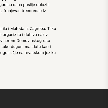
odinu dana poslije dolazi i
s, franjevac trećoredac iz
rila i Metoda iz Zagreba. Tako
 organizira i dobiva naziv
im vihorom Domovinskog rata
. U tako dugom mandatu kao i
 bogoslužje na hrvatskom jeziku