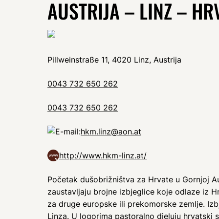
AUSTRIJA – LINZ – HR
Pillweinstraße 11, 4020 Linz, Austrija
0043 732 650 262
0043 732 650 262
hkm.linz@aon.at
http://www.hkm-linz.at/
Početak dušobrižništva za Hrvate u Gornjoj Aus
zaustavljaju brojne izbjeglice koje odlaze iz
za druge europske ili prekomorske zemlje. Izbje
Linza. U logorima pastoralno djeluju hrvatski 