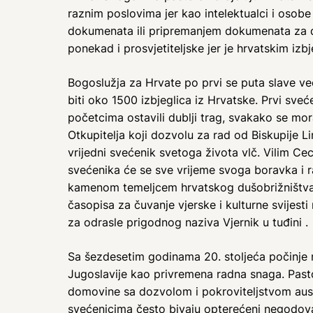
raznim poslovima jer kao intelektualci i osob
dokumenata ili pripremanjem dokumenata za dob
ponekad i prosvjetiteljske jer je hrvatskim izb
Bogoslužja za Hrvate po prvi se puta slave ve
biti oko 1500 izbjeglica iz Hrvatske. Prvi sve
početcima ostavili dublji trag, svakako se mor
Otkupitelja koji dozvolu za rad od Biskupije 
vrijedni svećenik svetoga života vlč. Vilim Cec
svećenika će se sve vrijeme svoga boravka i r
kamenom temeljcem hrvatskog dušobrižništva u 
časopisa za čuvanje vjerske i kulturne svijes
za odrasle prigodnog naziva Vjernik u tuđini .
Sa šezdesetim godinama 20. stoljeća počinje n
Jugoslavije kao privremena radna snaga. Pasto
domovine sa dozvolom i pokroviteljstvom austri
svećenicima često bivaju opterećeni negodovan