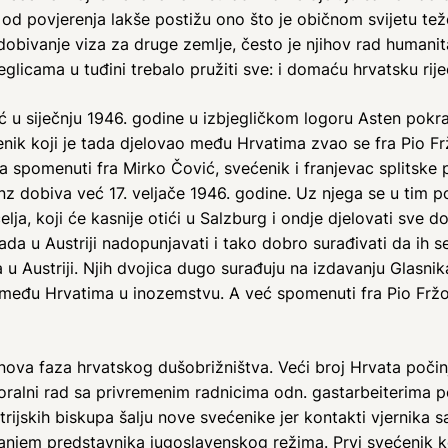
e od povjerenja lakše postižu ono što je običnom svijetu t
ivanje viza za druge zemlje, često je njihov rad humanitar
jeglicama u tuđini trebalo pružiti sve: i domaću hrvatsku rij
ć u siječnju 1946. godine u izbjegličkom logoru Asten pokra
ćenik koji je tada djelovao među Hrvatima zvao se fra Pio F
a spomenuti fra Mirko Čović, svećenik i franjevac splitske 
Linz dobiva već 17. veljače 1946. godine. Uz njega se u tim
elja, koji će kasnije otići u Salzburg i ondje djelovati sve 
ada u Austriji nadopunjavati i tako dobro surađivati da ih
Austriji. Njih dvojica dugo surađuju na izdavanju Glasnika
ti među Hrvatima u inozemstvu. A već spomenuti fra Pio Frž
ova faza hrvatskog dušobrižništva. Veći broj Hrvata počinj
ralni rad sa privremenim radnicima odn. gastarbeiterima pos
jskih biskupa šalju nove svećenike jer kontakti vjernika sa
jem predstavnika jugoslavenskog režima. Prvi svećenik koj