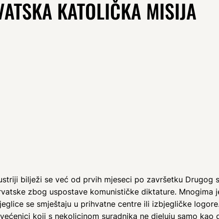
VATSKA KATOLIČKA MISIJA
triji bilježi se već od prvih mjeseci po završetku Drugog s
 Hrvatske zbog uspostave komunističke diktature. Mnogima j
glice se smještaju u prihvatne centre ili izbjegličke logore
svećenici koji s nekolicinom suradnika ne djeluju samo kao 