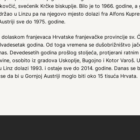
čić, svećenik Krčke biskupije. Bilo je to 1966. godine, a g
držao u Linzu pa na njegovo mjesto dolazi fra Alfons Kupre
ustriji sve do 1975. godine.
dolaskom franjevaca Hrvatske franjevačke provincije sv. Ći
dvadesetak godina. Od toga vremena se dušobrižništvo jače
anas. Devedesetih godina prošlog stoljeća, protjerani ratn
egovine, osobito iz gradova Uskoplje, Bugojno i Kotor Varoš
i u Linz dolazi 1993. i ostaje sve do 2014. godine. Danas se
e da bi u Gornjoj Austriji moglo biti oko 15 tisuća Hrvata.