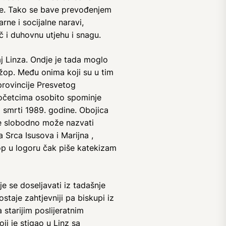
eže. Tako se bave prevođenjem
ne i socijalne naravi,
eč i duhovnu utjehu i snagu.
j Linza. Ondje je tada moglo
ržop. Među onima koji su u tim
provincije Presvetog
 početcima osobito spominje
do smrti 1989. godine. Obojica
 se slobodno može nazvati
 Srca Isusova i Marijna ,
op u logoru čak piše katekizam
e se doseljavati iz tadašnje
taje zahtjevniji pa biskupi iz
 starijim poslijeratnim
i je stigao u Linz sa