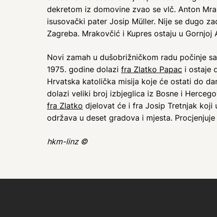
dekretom iz domovine zvao se vlč. Anton Mrakov
isusovački pater Josip Müller. Nije se dugo za
Zagreba. Mrakovčić i Kupres ostaju u Gornjoj A
Novi zamah u dušobrižničkom radu počinje sa 
1975. godine dolazi
fra Zlatko Papac
i ostaje 
Hrvatska katolička misija koje će ostati do d
dolazi veliki broj izbjeglica iz Bosne i Herc
fra Zlatko
djelovat će i fra Josip Tretnjak koj
održava u deset gradova i mjesta. Procjenjuje s
hkm-linz ©