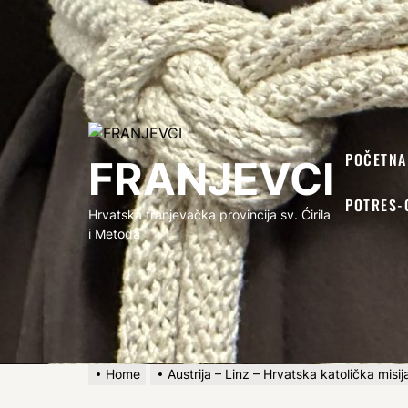
FRANJEVCI
POČETNA
FRANJEVCI
POTRES-
Hrvatska franjevačka provincija sv. Ćirila
i Metoda
Home
Austrija – Linz – Hrvatska katolička misij