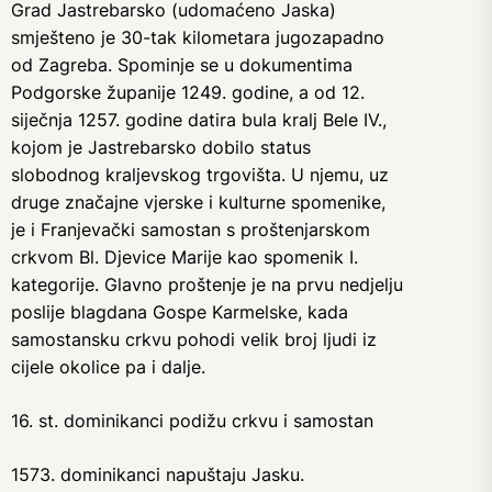
Grad Jastrebarsko (udomaćeno Jaska)
smješteno je 30-tak kilometara jugozapadno
od Zagreba. Spominje se u dokumentima
Podgorske županije 1249. godine, a od 12.
siječnja 1257. godine datira bula kralj Bele IV.,
kojom je Jastrebarsko dobilo status
slobodnog kraljevskog trgovišta. U njemu, uz
druge značajne vjerske i kulturne spomenike,
je i Franjevački samostan s proštenjarskom
crkvom Bl. Djevice Marije kao spomenik I.
kategorije. Glavno proštenje je na prvu nedjelju
poslije blagdana Gospe Karmelske, kada
samostansku crkvu pohodi velik broj ljudi iz
cijele okolice pa i dalje.
16. st. dominikanci podižu crkvu i samostan
1573. dominikanci napuštaju Jasku.