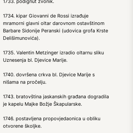
1733. podignut zvonik.
1734. kipar Giovanni de Rossi izrađuje
mramorni glavni oltar darovnom ostavštinom
Barbare Sidonije Peranski (udovica grofa Krste
Delišimunovića).
1735. Valentin Metzinger izradio oltarnu sliku
Uznesenja bl. Djevice Marije.
1740. dovršena crkva bl. Djevice Marije s
nišama na pročelju.
1743. bratovština jaskanskih građana dogradila
je kapelu Majke Božje Škapularske.
1746. postavljena propovjedaonica u obliku
otvorene školjke.