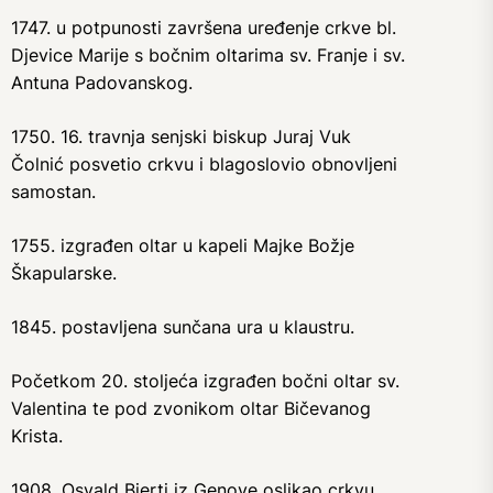
1747. u potpunosti završena uređenje crkve bl.
Djevice Marije s bočnim oltarima sv. Franje i sv.
Antuna Padovanskog.
1750. 16. travnja senjski biskup Juraj Vuk
Čolnić posvetio crkvu i blagoslovio obnovljeni
samostan.
1755. izgrađen oltar u kapeli Majke Božje
Škapularske.
1845. postavljena sunčana ura u klaustru.
Početkom 20. stoljeća izgrađen bočni oltar sv.
Valentina te pod zvonikom oltar Bičevanog
Krista.
1908. Osvald Bierti iz Genove oslikao crkvu.