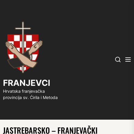
FRANJEVCI
Me
Search
FRANJEVCI
Hrvatska franjevačka
provincija sv. Ćirila i Metoda
JASTREBARSKO – FRANJEVAČKI