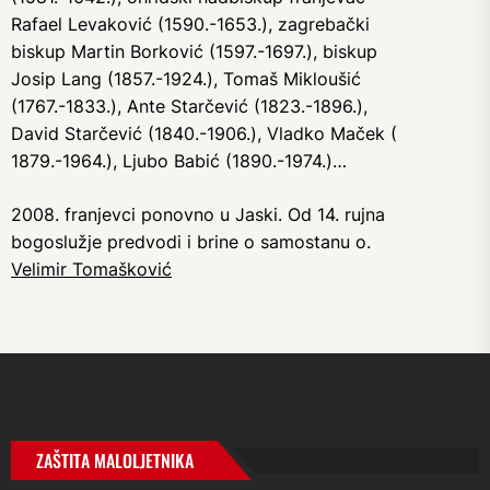
Rafael Levaković (1590.-1653.), zagrebački
biskup Martin Borković (1597.-1697.), biskup
Josip Lang (1857.-1924.), Tomaš Mikloušić
(1767.-1833.), Ante Starčević (1823.-1896.),
David Starčević (1840.-1906.), Vladko Maček (
1879.-1964.), Ljubo Babić (1890.-1974.)…
2008. franjevci ponovno u Jaski. Od 14. rujna
bogoslužje predvodi i brine o samostanu o.
Velimir Tomašković
ZAŠTITA MALOLJETNIKA