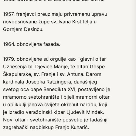
1957. franjevci preuzimaju privremenu upravu
novoosnovane župe sv. Ivana Krstitelja u
Gornjem Desincu.
1964. obnovljena fasada.
1979. obnovljene su orgulje kao i glavni oltar
Uznesenja bl. Djevice Marije, te oltari Gospe
Škapularske, sv. Franje i sv. Antuna. Darom
kardinala Josepha Ratzingera, današnjeg
svetog oca pape Benedikta XVI, postavljeno je
mramorno svetohranište i bijeli mramorni oltar
u obliku ljiljanova cvijeta okrenut narodu, koji
je izradio varaždinski kipar Ljudevit Minđek.
Novi oltar i svetohranište posvetio je tadašnji
zagrebački nadbiskup Franjo Kuharić.