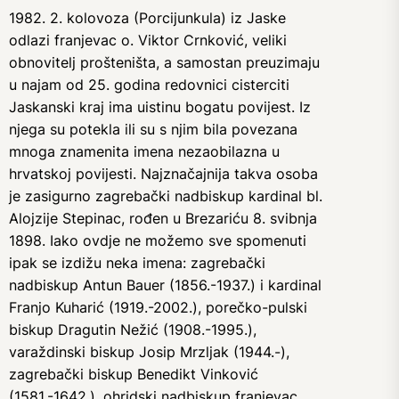
1982. 2. kolovoza (Porcijunkula) iz Jaske
odlazi franjevac o. Viktor Crnković, veliki
obnovitelj prošteništa, a samostan preuzimaju
u najam od 25. godina redovnici cisterciti
Jaskanski kraj ima uistinu bogatu povijest. Iz
njega su potekla ili su s njim bila povezana
mnoga znamenita imena nezaobilazna u
hrvatskoj povijesti. Najznačajnija takva osoba
je zasigurno zagrebački nadbiskup kardinal bl.
Alojzije Stepinac, rođen u Brezariću 8. svibnja
1898. Iako ovdje ne možemo sve spomenuti
ipak se izdižu neka imena: zagrebački
nadbiskup Antun Bauer (1856.-1937.) i kardinal
Franjo Kuharić (1919.-2002.), porečko-pulski
biskup Dragutin Nežić (1908.-1995.),
varaždinski biskup Josip Mrzljak (1944.-),
zagrebački biskup Benedikt Vinković
(1581.-1642.), ohridski nadbiskup franjevac