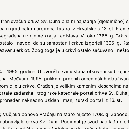
ranjevačka crkva Sv. Duha bila bi najstarija (djelomično) 
ca u grad nakon progona Tatara iz Hrvatske u 13. st. Franj
građena u vrijeme kralja Ladislava IV., oko 1285, g. Crkva 
 ostalo i navodi da su samostan i crkva izgorjeli 1305. g. K
azvanu erklot. Zbog toga je u crkvi ostalo sačuvano i nešt
. i 1995. godine. U dvorištu samostana otkriveni su brojni k
na. Međutim, 1995. prilikom probnih arheoloških istraživan
ernom dijelu crkve. Građen je velikim kamenim klesancima na 
rtale zadarske i trogirske katedrale portal crkve Sv. Duha 
pronađen naknadno uzidan i manji turski portal iz 16. st.
eg Vučjaka ponovo vraćaju na staro mjesto 1708. g. Započe
i obnavljala crkva Sv. Duha. Podignut je svod nad lađom cr
e lađa i svetište, zvonik (originalan do trećeg kata), nadsvođe