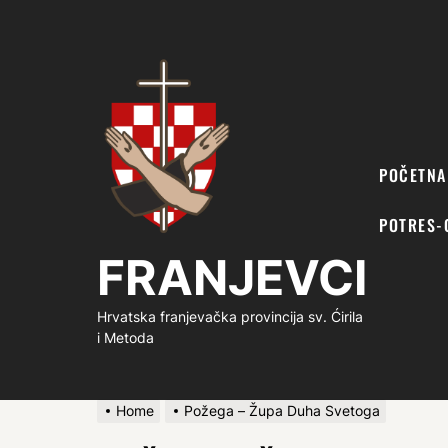
FRANJEVCI
POČETNA
POTRES-
FRANJEVCI
Hrvatska franjevačka provincija sv. Ćirila
i Metoda
Home
Požega – Župa Duha Svetoga