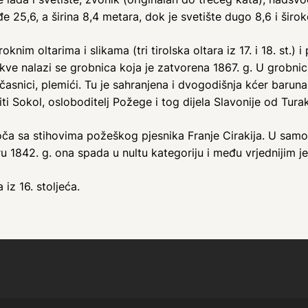
đe 25,6, a širina 8,4 metara, dok je svetište dugo 8,6 i širo
nim oltarima i slikama (tri tirolska oltara iz 17. i 18. st.)
 crkve nalazi se grobnica koja je zatvorena 1867. g. U grobni
, časnici, plemići. Tu je sahranjena i dvogodišnja kćer barun
iti Sokol, osloboditelj Požege i tog dijela Slavonije od Tura
oča sa stihovima požeškog pjesnika Franje Cirakija. U samo
ru 1842. g. ona spada u nultu kategoriju i među vrjednijim je
z 16. stoljeća.