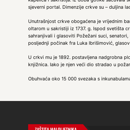
sjeverni portal. Dimenzije crkve su – duljina la
Unutrašnjost crkve obogaćena je vrijednim barok
oltarom u sakristiji iz 1737. g. Ispod svetišta
sahranjivali i glasoviti Požežani suci, senatori
posljednji počinak fra Luka Ibrišimović, glasov
U crkvi mu je 1892. postavljena nadgrobna pl
knjižnica. Iako je njen veći dio stradao u poža
Obuhvaća oko 15 000 svezaka s inkunabulama i
ZAŠTITA MALOLJETNIKA