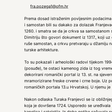
fra.pozega1@ofm.hr
Prema dosad istraženim povijesnim podacima f
i samostan bili su dakako za dolazak Franjeva
1260. i smatra se da je crkva sa samostanom sa
Dimitriju što govori dokument iz 1317., koji uz
ruše samostan, a crkvu pretvaraju u džamiju n
turske arhitekture.
To su pokazali i arheološki radovi tijekom 1994
(posuđe), te ostaci kamenog zida iz tog vreme
dekorirani romanički portal iz 13. st. na sjev
mramorizirane freske crvene i crne boje. Uz po
romaničkih portala 13.u Hrvatskoj. U njemu je 
Nakon odlaska Turaka Franjevci se iz obližnj
koja je dovršena 1724. Usporedo se uređivala 
kapelica i sakristija. Iz doba gotike sačuvala s