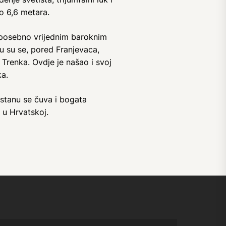
ko 6,6 metara.
 i posebno vrijednim baroknim
cu su se, pored Franjevaca,
a Trenka. Ovdje je našao i svoj
ka.
stanu se čuva i bogata
 u Hrvatskoj.