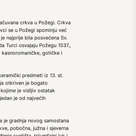
sačuvana crkva u Požegi. Crkva
evci se u Požegi spominju već
je najprije bila posvećena Sv.
ada Turci osvajaju Požegu 1537.,
o kasnoromaničke, gotičke i
eramički predmeti iz 13. st.
ja otkriven je bogato
kojime je vidljiv ostatak
jedan je od najvećih
la je gradnja novog samostana
kve, pobočna, južna i sjeverna
nje svetišta, trijumfalni luk i