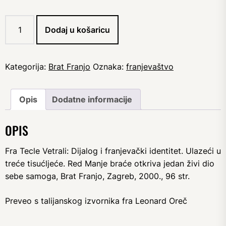
fra
Dodaj u košaricu
Tecle
Vetrali:
Dijalog
i
Kategorija:
Brat Franjo
Oznaka:
franjevaštvo
franjevački
identitet
količina
Opis
Dodatne informacije
OPIS
Fra Tecle Vetrali: Dijalog i franjevački identitet. Ulazeći u
treće tisućljeće. Red Manje braće otkriva jedan živi dio
sebe samoga, Brat Franjo, Zagreb, 2000., 96 str.
Preveo s talijanskog izvornika fra Leonard Oreč