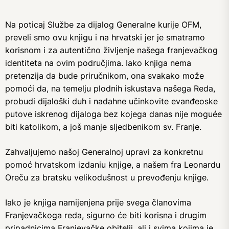
Na poticaj Službe za dijalog Generalne kurije OFM,
preveli smo ovu knjigu i na hrvatski jer je smatramo
korisnom i za autentično življenje našega franjevačkog
identiteta na ovim područjima. Iako knjiga nema
pretenzija da bude priručnikom, ona svakako može
pomoći da, na temelju plodnih iskustava našega Reda,
probudi dijaloški duh i nadahne učinkovite evanđeoske
putove iskrenog dijaloga bez kojega danas nije moguée
biti katolikom, a još manje sljedbenikom sv. Franje.
Zahvaljujemo našoj Generalnoj upravi za konkretnu
pomoć hrvatskom izdaniu knjige, a našem fra Leonardu
Oreču za bratsku velikodušnost u prevođenju knjige.
Iako je knjiga namijenjena prije svega članovima
Franjevačkoga reda, sigurno će biti korisna i drugim
pripadnicima Franjevačke obitelji, ali i svima kojima je