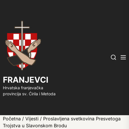
FRANJEVCI
Me
Search
FRANJEVCI
Hrvatska franjevačka
provincija sv. Ćirila i Metoda
Početna
/
Vijesti
/ Proslavljena svetkovina Presvetoga
Trojstva u Slavonskom Brodu