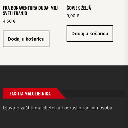
FRA BONAVENTURA DUDA: MOJ
ČOVJEK ŽELJÂ
SVETI FRANJO
9,00
€
4,50
€
Dodaj u košaricu
Dodaj u košaricu
ZAŠTITA MALOLJETNIKA
Izjava o zaštiti maloljetnika i odraslih ranjivih osoba