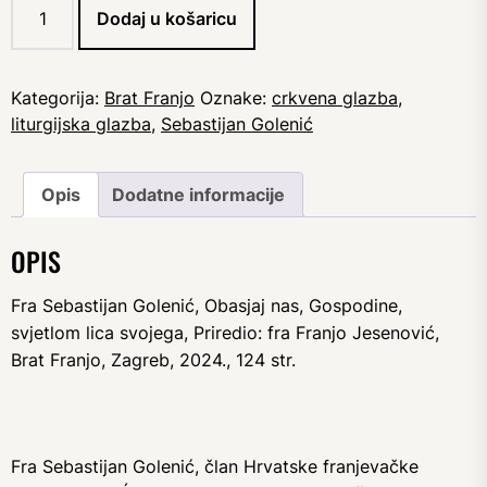
Dodaj u košaricu
Sebastijan
Golenić:
Obasjaj
nas,
Kategorija:
Brat Franjo
Oznake:
crkvena glazba
,
Gospodine,
liturgijska glazba
,
Sebastijan Golenić
svjetlom
lica
svojega
Opis
Dodatne informacije
količina
OPIS
Fra Sebastijan Golenić, Obasjaj nas, Gospodine,
svjetlom lica svojega, Priredio: fra Franjo Jesenović,
Brat Franjo, Zagreb, 2024., 124 str.
Fra Sebastijan Golenić, član Hrvatske franjevačke