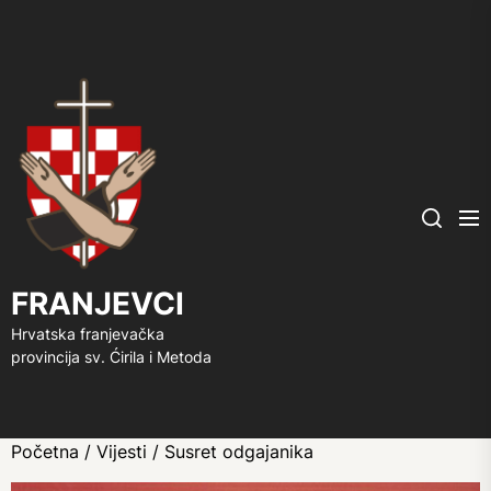
FRANJEVCI
Me
Search
FRANJEVCI
Hrvatska franjevačka
provincija sv. Ćirila i Metoda
Početna
/
Vijesti
/ Susret odgajanika