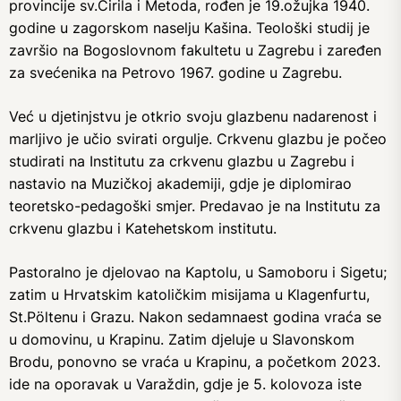
provincije sv.Ćirila i Metoda, rođen je 19.ožujka 1940.
godine u zagorskom naselju Kašina. Teološki studij je
završio na Bogoslovnom fakultetu u Zagrebu i zaređen
za svećenika na Petrovo 1967. godine u Zagrebu.
Već u djetinjstvu je otkrio svoju glazbenu nadarenost i
marljivo je učio svirati orgulje. Crkvenu glazbu je počeo
studirati na Institutu za crkvenu glazbu u Zagrebu i
nastavio na Muzičkoj akademiji, gdje je diplomirao
teoretsko-pedagoški smjer. Predavao je na Institutu za
crkvenu glazbu i Katehetskom institutu.
Pastoralno je djelovao na Kaptolu, u Samoboru i Sigetu;
zatim u Hrvatskim katoličkim misijama u Klagenfurtu,
St.Pöltenu i Grazu. Nakon sedamnaest godina vraća se
u domovinu, u Krapinu. Zatim djeluje u Slavonskom
Brodu, ponovno se vraća u Krapinu, a početkom 2023.
ide na oporavak u Varaždin, gdje je 5. kolovoza iste