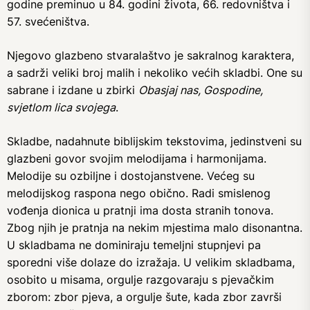
godine preminuo u 84. godini života, 66. redovništva i
57. svećeništva.
Njegovo glazbeno stvaralaštvo je sakralnog karaktera,
a sadrži veliki broj malih i nekoliko većih skladbi. One su
sabrane i izdane u zbirki
Obasjaj nas, Gospodine,
svjetlom lica svojega
.
Skladbe, nadahnute biblijskim tekstovima, jedinstveni su
glazbeni govor svojim melodijama i harmonijama.
Melodije su ozbiljne i dostojanstvene. Većeg su
melodijskog raspona nego obično. Radi smislenog
vođenja dionica u pratnji ima dosta stranih tonova.
Zbog njih je pratnja na nekim mjestima malo disonantna.
U skladbama ne dominiraju temeljni stupnjevi pa
sporedni više dolaze do izražaja. U velikim skladbama,
osobito u misama, orgulje razgovaraju s pjevačkim
zborom: zbor pjeva, a orgulje šute, kada zbor završi