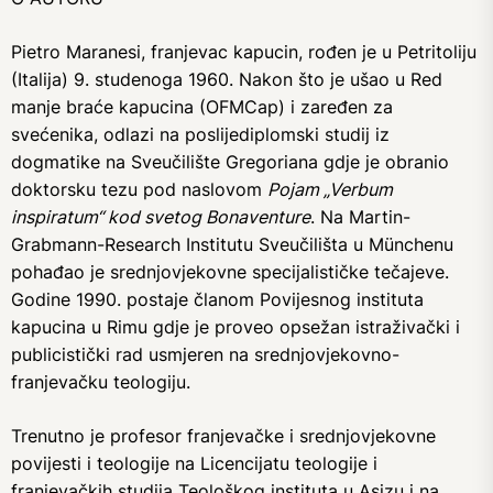
Pietro Maranesi, franjevac kapucin, rođen je u Petritoliju
(Italija) 9. studenoga 1960. Nakon što je ušao u Red
manje braće kapucina (OFMCap) i zaređen za
svećenika, odlazi na poslijediplomski studij iz
dogmatike na Sveučilište Gregoriana gdje je obranio
doktorsku tezu pod naslovom
Pojam „Verbum
inspiratum“ kod svetog Bonaventure
. Na Martin-
Grabmann-Research Institutu Sveučilišta u Münchenu
pohađao je srednjovjekovne specijalističke tečajeve.
Godine 1990. postaje članom Povijesnog instituta
kapucina u Rimu gdje je proveo opsežan istraživački i
publicistički rad usmjeren na srednjovjekovno-
franjevačku teologiju.
Trenutno je profesor franjevačke i srednjovjekovne
povijesti i teologije na Licencijatu teologije i
franjevačkih studija Teološkog instituta u Asizu i na