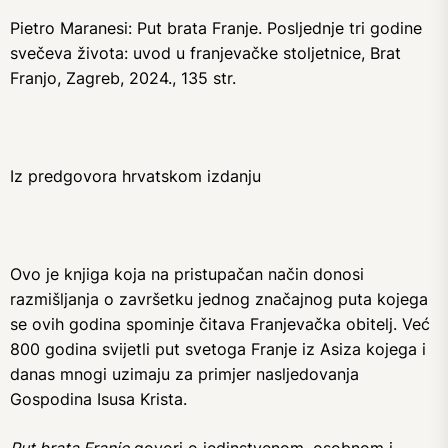
Pietro Maranesi: Put brata Franje. Posljednje tri godine
svečeva života: uvod u franjevačke stoljetnice, Brat
Franjo, Zagreb, 2024., 135 str.
Iz predgovora hrvatskom izdanju
Ovo je knjiga koja na pristupačan način donosi
razmišljanja o završetku jednog značajnog puta kojega
se ovih godina spominje čitava Franjevačka obitelj. Već
800 godina svijetli put svetoga Franje iz Asiza kojega i
danas mnogi uzimaju za primjer nasljedovanja
Gospodina Isusa Krista.
Put brata Franje
govori o jedinstvenom, osobnom i