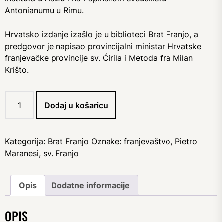
Antonianumu u Rimu.
Hrvatsko izdanje izašlo je u biblioteci Brat Franjo, a
predgovor je napisao provincijalni ministar Hrvatske
franjevačke provincije sv. Ćirila i Metoda fra Milan
Krišto.
Pietro
Dodaj u košaricu
Maranesi:
Put
brata
Franje
Kategorija:
Brat Franjo
Oznake:
franjevaštvo
,
Pietro
količina
Maranesi
,
sv. Franjo
Opis
Dodatne informacije
OPIS