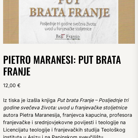
PIETRO MARANESI: PUT BRATA
FRANJE
12,00
€
Iz tiska je izašla knjiga
Put brata Franje – Posljednje tri
godine svečeva života: uvod u franjevačke stoljetnice
autora Pietra Maranesija, franjevca kapucina, profesora
franjevačke i srednjovjekovne povijesti i teologije na
Licencijatu teologije i franjevačkih studija Teološkog
instituta u Asizu i na Papinskom sveučilištu