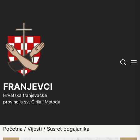
FRANJEVCI
Me
Search
FRANJEVCI
Hrvatska franjevačka
provincija sv. Ćirila i Metoda
Početna
/
Vijesti
/ Susret odgajanika