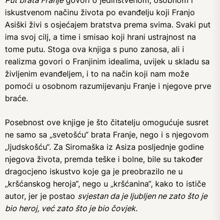
iskustvenom načinu života po evanđelju koji Franjo
Asiški živi s osjećajem bratstva prema svima. Svaki put
ima svoj cilj, a time i smisao koji hrani ustrajnost na
tome putu. Stoga ova knjiga s puno zanosa, ali i
realizma govori o Franjinim idealima, uvijek u skladu sa
življenim evanđeljem, i to na način koji nam može
pomoći u osobnom razumijevanju Franje i njegove prve
braće.
Posebnost ove knjige je što čitatelju omogućuje susret
ne samo sa „svetošću“ brata Franje, nego i s njegovom
„ljudskošću“. Za Siromaška iz Asiza posljednje godine
njegova života, premda teške i bolne, bile su također
dragocjeno iskustvo koje ga je preobrazilo ne u
„kršćanskog heroja“, nego u „kršćanina“, kako to ističe
autor, jer je postao
svjestan da je ljubljen ne zato što je
bio heroj, već zato što je bio čovjek
.