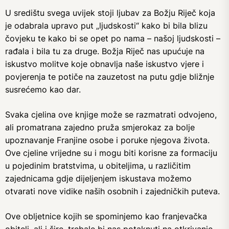
U središtu svega uvijek stoji ljubav za Božju Riječ koja
je odabrala upravo put „ljudskosti“ kako bi bila blizu
čovjeku te kako bi se opet po nama – našoj ljudskosti –
rađala i bila tu za druge. Božja Riječ nas upućuje na
iskustvo molitve koje obnavlja naše iskustvo vjere i
povjerenja te potiče na zauzetost na putu gdje bližnje
susrećemo kao dar.
Svaka cjelina ove knjige može se razmatrati odvojeno,
ali promatrana zajedno pruža smjerokaz za bolje
upoznavanje Franjine osobe i poruke njegova života.
Ove cjeline vrijedne su i mogu biti korisne za formaciju
u pojedinim bratstvima, u obiteljima, u različitim
zajednicama gdje dijeljenjem iskustava možemo
otvarati nove vidike naših osobnih i zajedničkih puteva.
Ove obljetnice kojih se spominjemo kao franjevačka
obitelj, ali i šire, trebale bi nas potaknuti na otkrivanje