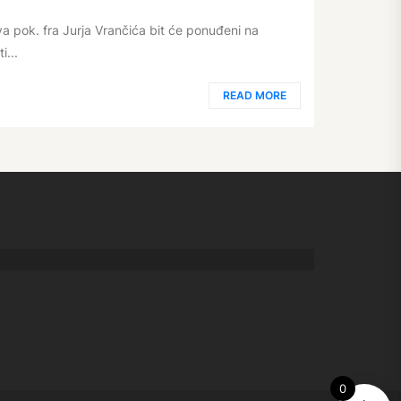
pok. fra Jurja Vrančića bit će ponuđeni na
i...
READ MORE
0