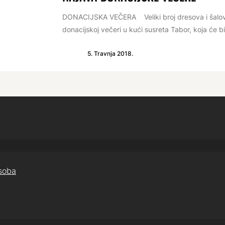
DONACIJSKA VEČERA Veliki broj dresova i šalova 
donacijskoj večeri u kući susreta Tabor, koja će bit
5. Travnja 2018.
osoba