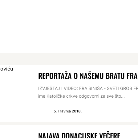
REPORTAŽA O NAŠEMU BRATU FRA
IZVJEŠTAJ I VIDEO: FRA SINIŠA - SVETI GROB F
ime Katoličke crkve odgovorni za sve što...
5. Travnja 2018.
NAJAVA DONACIJSKE VEČERE