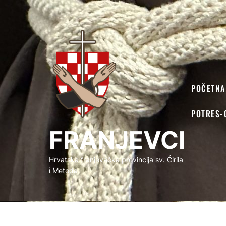
FRANJEVCI
POČETNA
POTRES-
FRANJEVCI
Hrvatska franjevačka provincija sv. Ćirila
i Metoda