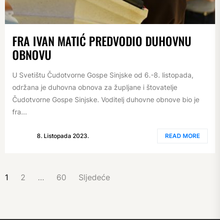
FRA IVAN MATIĆ PREDVODIO DUHOVNU
OBNOVU
U Svetištu Čudotvorne Gospe Sinjske od 6.-8. listopada,
održana je duhovna obnova za župljane i štovatelje
Čudotvorne Gospe Sinjske. Voditelj duhovne obnove bio je
fra...
8. Listopada 2023.
READ MORE
BROJEVI
1
2
…
60
Sljedeće
STRANICA
OBJAVA