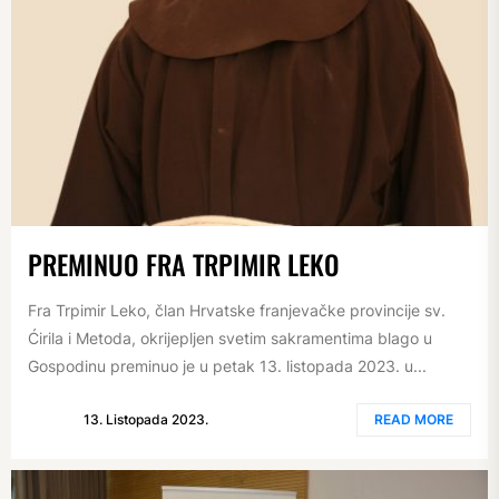
PREMINUO FRA TRPIMIR LEKO
Fra Trpimir Leko, član Hrvatske franjevačke provincije sv.
Ćirila i Metoda, okrijepljen svetim sakramentima blago u
Gospodinu preminuo je u petak 13. listopada 2023. u...
13. Listopada 2023.
READ MORE