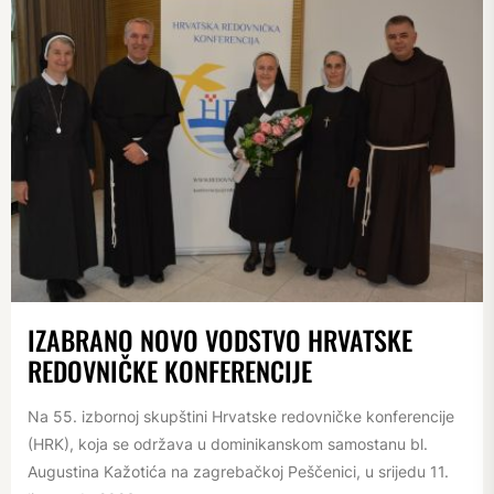
IZABRANO NOVO VODSTVO HRVATSKE
REDOVNIČKE KONFERENCIJE
Na 55. izbornoj skupštini Hrvatske redovničke konferencije
(HRK), koja se održava u dominikanskom samostanu bl.
Augustina Kažotića na zagrebačkoj Peščenici, u srijedu 11.