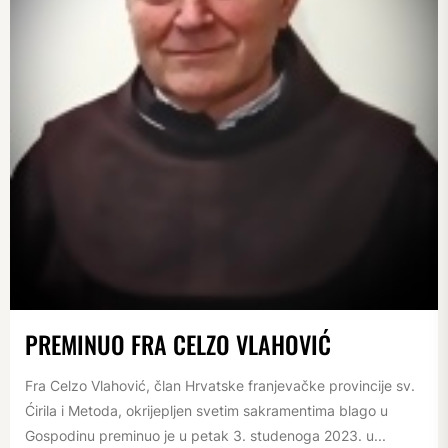
PREMINUO FRA CELZO VLAHOVIĆ
Fra Celzo Vlahović, član Hrvatske franjevačke provincije sv.
Ćirila i Metoda, okrijepljen svetim sakramentima blago u
Gospodinu preminuo je u petak 3. studenoga 2023. u...