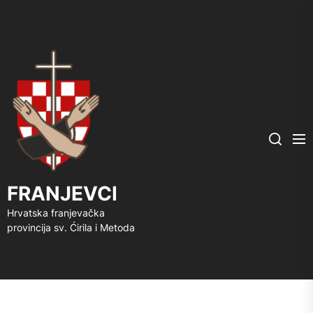
FRANJEVCI
Me
Search
FRANJEVCI
Hrvatska franjevačka
provincija sv. Ćirila i Metoda