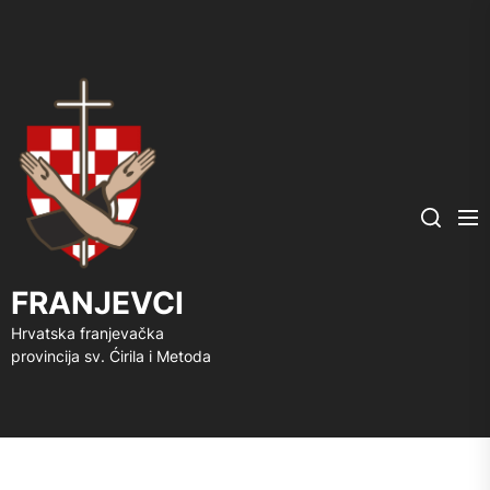
FRANJEVCI
Me
Search
FRANJEVCI
Hrvatska franjevačka
provincija sv. Ćirila i Metoda