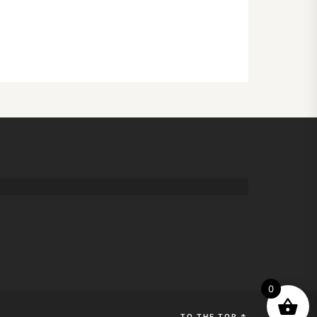
0
TO THE TOP
↑