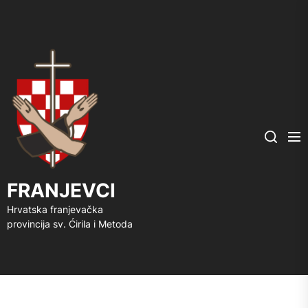
FRANJEVCI
Me
Search
FRANJEVCI
Hrvatska franjevačka
provincija sv. Ćirila i Metoda