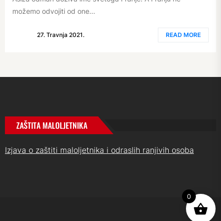
možemo odvojiti od one...
27. Travnja 2021.
READ MORE
ZAŠTITA MALOLJETNIKA
Izjava o zaštiti maloljetnika i odraslih ranjivih osoba
0
UP
↑