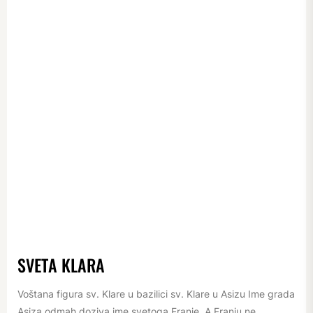
SVETA KLARA
Voštana figura sv. Klare u bazilici sv. Klare u Asizu Ime grada
Asiza odmah doziva ime svetoga Franje. A Franju ne