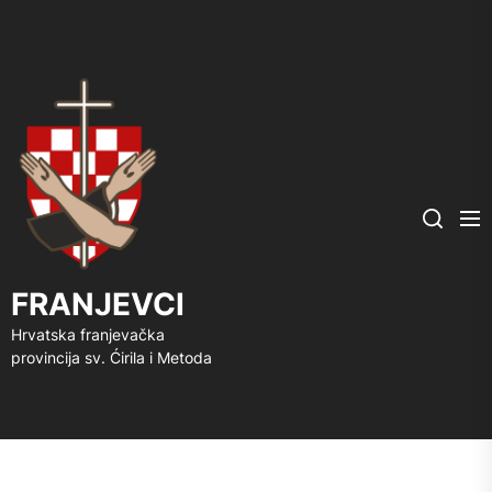
FRANJEVCI
Me
Search
FRANJEVCI
Hrvatska franjevačka
provincija sv. Ćirila i Metoda