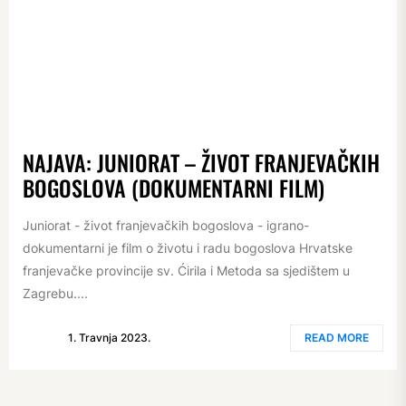
NAJAVA: JUNIORAT – ŽIVOT FRANJEVAČKIH
BOGOSLOVA (DOKUMENTARNI FILM)
Juniorat - život franjevačkih bogoslova - igrano-
dokumentarni je film o životu i radu bogoslova Hrvatske
franjevačke provincije sv. Ćirila i Metoda sa sjedištem u
Zagrebu....
1. Travnja 2023.
READ MORE