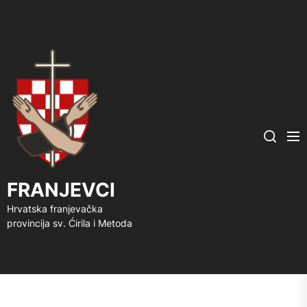
FRANJEVCI
Me
Search
FRANJEVCI
Hrvatska franjevačka
provincija sv. Ćirila i Metoda