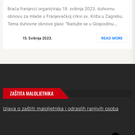
Braća franjevci organiziraju 19. svibnja 2023. duhovnu
obnovu za mlade u Franjevačkoj crkvi sv. Križa u Zagrebu.
Tema duhovne obnove glasi: “Radujte se u Gospodinu...
15. Svibnja 2023.
READ MORE
ZAŠTITA MALOLJETNIKA
Izjava o zaštiti maloljetnika i odraslih ranjivih osoba