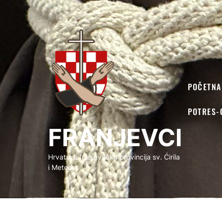
FRANJEVCI
POČETNA
POTRES-
FRANJEVCI
Hrvatska franjevačka provincija sv. Ćirila
i Metoda