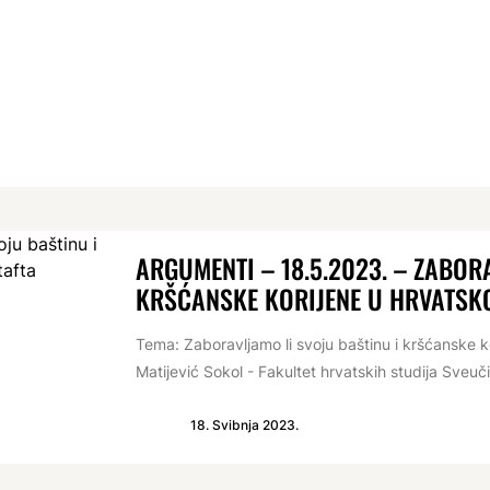
ARGUMENTI – 18.5.2023. – ZABOR
KRŠĆANSKE KORIJENE U HRVATSKO
Tema: Zaboravljamo li svoju baštinu i kršćanske kor
Matijević Sokol - Fakultet hrvatskih studija Sveučil
18. Svibnja 2023.