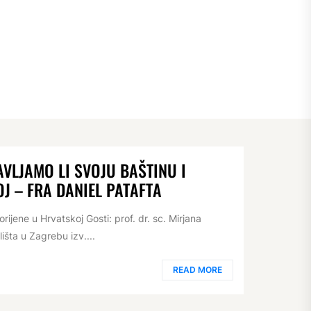
AVLJAMO LI SVOJU BAŠTINU I
J – FRA DANIEL PATAFTA
ijene u Hrvatskoj Gosti: prof. dr. sc. Mirjana
išta u Zagrebu izv....
READ MORE