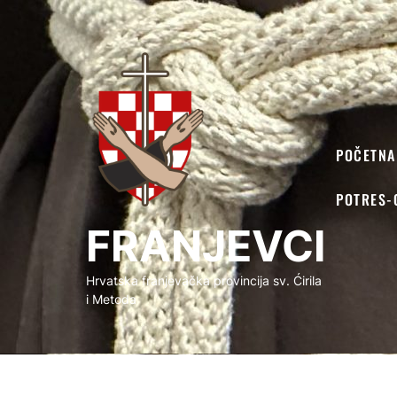
FRANJEVCI
POČETNA
POTRES-
FRANJEVCI
Hrvatska franjevačka provincija sv. Ćirila
i Metoda