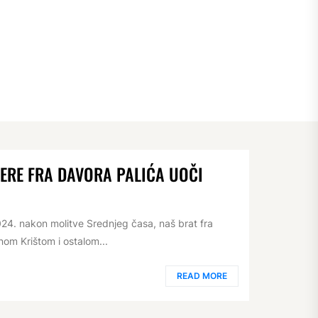
VJERE FRA DAVORA PALIĆA UOČI
24. nakon molitve Srednjeg časa, naš brat fra
nom Krištom i ostalom...
READ MORE