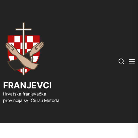
FRANJEVCI
Me
Search
FRANJEVCI
Hrvatska franjevačka
provincija sv. Ćirila i Metoda