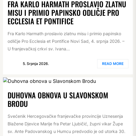
FRA KARLO HARMATH PROSLAVIO ZLATNU
MISU I PRIMIO PAPINSKO ODLIČJE PRO
ECCLESIA ET PONTIFICE
Fra Karlo Harmath proslavio zlatnu misu i primio papinsko
odličje Pro Ecclesia et Pontifice Novi Sad, 4. srpnja 2026. –
U franjevačkoj crkvi sv. Ivana...
5. Srpnja 2026.
READ MORE
DUHOVNA OBNOVA U SLAVONSKOM
BRODU
Svećenik Hercegovačke franjevačke provincije Uznesenja
Blažene Djevice Marije fra Petar Ljubičić, župni vikar Župe
sv. Ante Padovanskog u Humcu predvodio je od utorka 30.