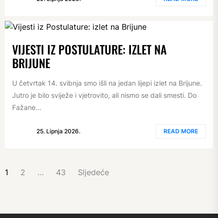
VIJESTI IZ POSTULATURE: IZLET NA
BRIJUNE
U četvrtak 14. svibnja smo išli na jedan lijepi izlet na Brijune.
Jutro je bilo sviježe i vjetrovito, ali nismo se dali smesti. Do
Fažane...
25. Lipnja 2026.
READ MORE
BROJEVI
1
2
…
43
Sljedeće
STRANICA
OBJAVA