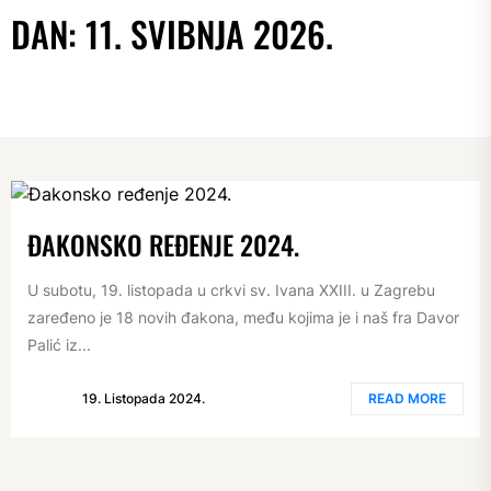
DAN:
11. SVIBNJA 2026.
ĐAKONSKO REĐENJE 2024.
U subotu, 19. listopada u crkvi sv. Ivana XXIII. u Zagrebu
zaređeno je 18 novih đakona, među kojima je i naš fra Davor
Palić iz...
19. Listopada 2024.
READ MORE