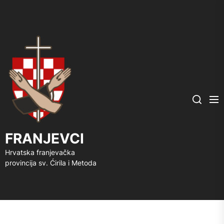
FRANJEVCI
Me
Search
FRANJEVCI
Hrvatska franjevačka
provincija sv. Ćirila i Metoda