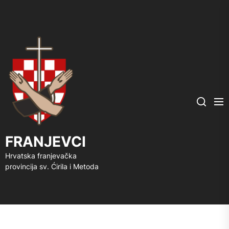
FRANJEVCI
Me
Search
FRANJEVCI
Hrvatska franjevačka
provincija sv. Ćirila i Metoda