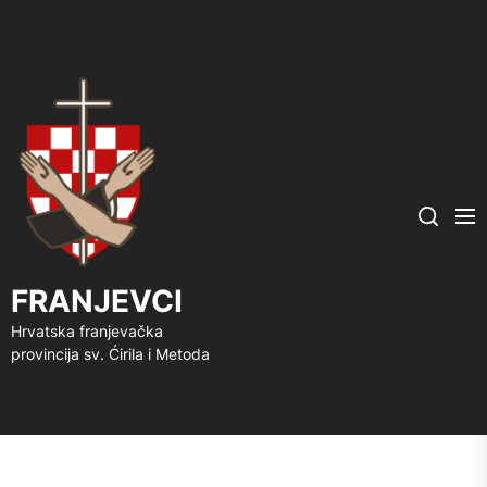
FRANJEVCI
Me
Search
FRANJEVCI
Hrvatska franjevačka
provincija sv. Ćirila i Metoda