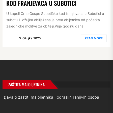
KOD FRANJEVACA U SUBOTICI
U kapeli Crne Gospe Subotičke kod franjevaca u Subotici u
subotu 1. ožujka obilježena je prva obljetnica od početka
zajedničke molitve za obitelji.Prije godinu dana,...
3. Ožujka 2025.
READ MORE
ZAŠTITA MALOLJETNIKA
Izjava o zaštiti maloljetnika i odraslih ranjivih osoba