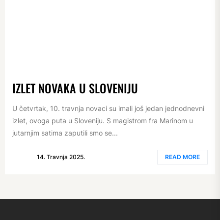
IZLET NOVAKA U SLOVENIJU
U četvrtak, 10. travnja novaci su imali još jedan jednodnevni
izlet, ovoga puta u Sloveniju. S magistrom fra Marinom u
jutarnjim satima zaputili smo se...
14. Travnja 2025.
READ MORE