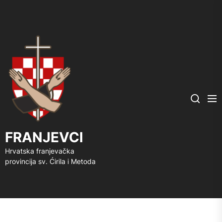
FRANJEVCI
Me
Search
FRANJEVCI
Hrvatska franjevačka
provincija sv. Ćirila i Metoda