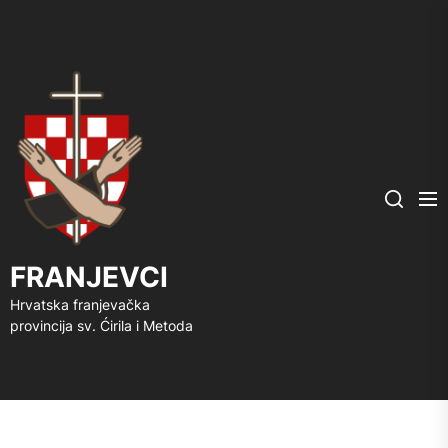
FRANJEVCI
Me
Search
FRANJEVCI
Hrvatska franjevačka
provincija sv. Ćirila i Metoda