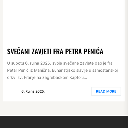
SVEČANI ZAVJETI FRA PETRA PENIĆA
U subotu 6. rujna 2025. svoje svečane zavjete dao je fra
Petar Penić iz Mahična. Euharistijsko slavlje u samostanskoj
crkvi sv. Franje na zagrebačkom Kaptolu...
6. Rujna 2025.
READ MORE