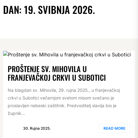
DAN:
19. SVIBNJA 2026.
PROŠTENJE SV. MIHOVILA U
FRANJEVAČKOJ CRKVI U SUBOTICI
Na blagdan sv. Mihovila, 29. rujna 2025., u franjevačkoj
crkvi u Subotici večernjom svetom misom svečano je
proslavljen nebeski zaštitnik. Predvoditelj slavlja bio je
župnik...
30. Rujna 2025.
READ MORE